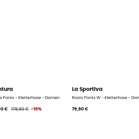
tura
La Sportiva
ze Pants - Kletterhose - Damen
Roots Pants W - Kletterhose - D
90 €
178,90 €
-19%
79,90 €