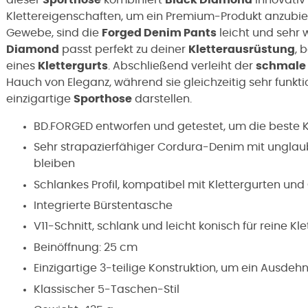
Klettereigenschaften, um ein Premium-Produkt anzubi
Gewebe, sind die
Forged Denim Pants
leicht und sehr 
Diamond
passt perfekt zu deiner
Kletterausrüstung
, 
eines
Klettergurts
.
Abschließend verleiht der
schmale 
Hauch von Eleganz, während sie gleichzeitig sehr funkti
einzigartige
Sporthose
darstellen.
BD.FORGED entworfen und getestet, um die beste Kl
Sehr strapazierfähiger Cordura-Denim mit unglaubli
bleiben
Schlankes Profil, kompatibel mit Klettergurten und
Integrierte Bürstentasche
V11-Schnitt, schlank und leicht konisch für reine Kle
Beinöffnung: 25 cm
Einzigartige 3-teilige Konstruktion, um ein Ausde
Klassischer 5-Taschen-Stil