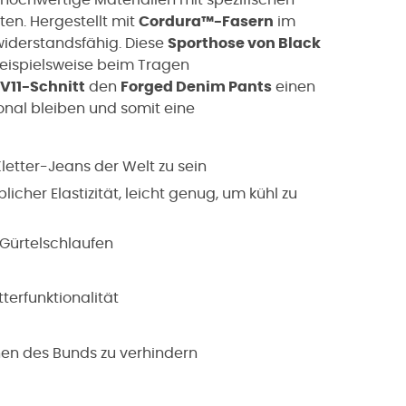
eten
. Hergestellt mit
Cordura™-Fasern
im
widerstandsfähig. Diese
Sporthose von Black
beispielsweise beim Tragen
V11-Schnitt
den
Forged Denim Pants
einen
onal bleiben und somit eine
etter-Jeans der Welt zu sein
cher Elastizität, leicht genug, um kühl zu
 Gürtelschlaufen
tterfunktionalität
hnen des Bunds zu verhindern