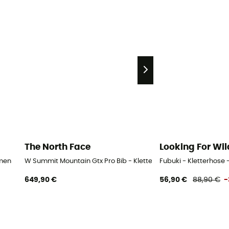
The North Face
Looking For Wil
amen
W Summit Mountain Gtx Pro Bib - Kletterhose - Damen
Fubuki - Kletterhose
649,90 €
56,90 €
88,90 €
-