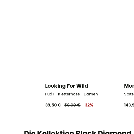
Looking For Wild
Mon
Fudji - Kletterhose - Damen
Spit
39,50 €
58,90 €
-32%
143,
Die Kollektion Black Diamond