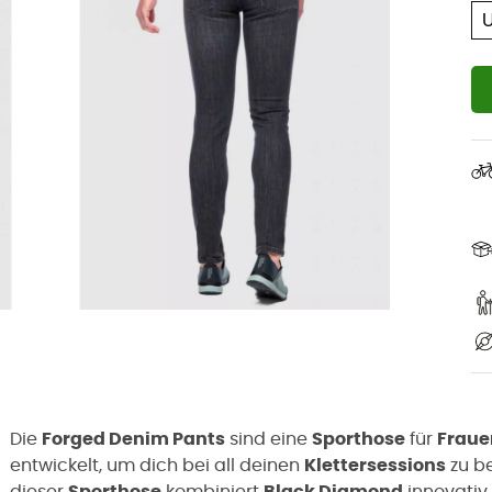
Die
Forged Denim Pants
sind eine
Sporthose
für
Fraue
entwickelt, um dich bei all deinen
Klettersessions
zu be
dieser
Sporthose
kombiniert
Black Diamond
innovativ