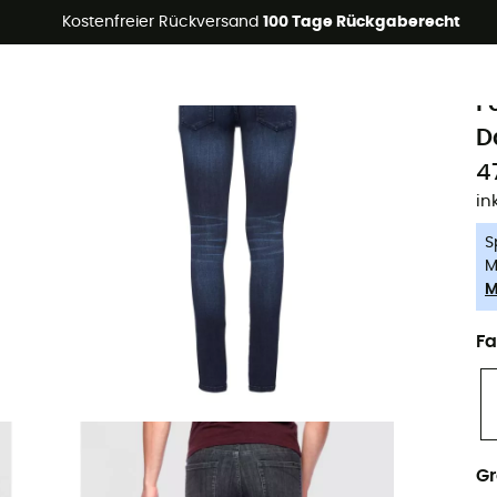
Kostenfreier Rückversand
100 Tage Rückgaberecht
-5% Extra - Code Summer5
B
F
D
4
in
S
M
M
Fa
G