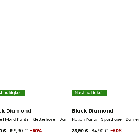
hhaltigkeit
Nachhaltigkeit
ck Diamond
Black Diamond
ne Hybrid Pants - Kletterhose - Damen
Notion Pants - Sporthose - Dame
0 €
169,90 €
-50%
33,90 €
84,90 €
-60%