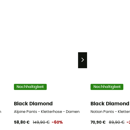
Nachhaltigkeit
Nachhaltigkeit
Black Diamond
Black Diamond
n
Alpine Pants - Kletterhose - Damen
Notion Pants - Klett
58,80 €
149,90 €
-60%
70,90 €
89,90 €
-