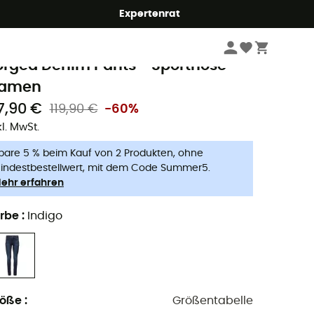
Expertenrat
Damen
Outdoor Bekleidung - Damen
Outdoor Hosen - Damen
Klette
lack Diamond
orged Denim Pants - Sporthose -
amen
7,90 €
119,90 €
-60%
kl. MwSt.
pare 5 % beim Kauf von 2 Produkten, ohne
indestbestellwert, mit dem Code Summer5.
ehr erfahren
rbe
:
Indigo
röße
:
Größentabelle