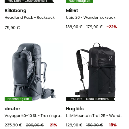
-5% Extra - Code Summer5
Nachhaltigkeit
Billabong
Millet
Headland Pack - Rucksack
Ubic 30 - Wanderrucksack
139,90 €
179,90 €
-
22
%
75,90 €
Nachhaltigkeit
-5% Extra - Code Summer5
deuter
Haglöfs
Voyager 60+10 SL - Trekkingrucksack - Damen
L.I.M Mountain Trail 25 - Wanderrucksack
235,90 €
299,90 €
-
21
%
129,90 €
158,90 €
-
18
%