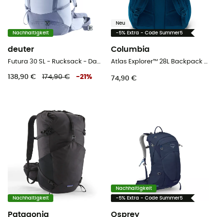
Neu
Nachhaltigkeit
-5% Extra - Code Summer5
deuter
Columbia
Futura 30 SL - Rucksack - Damen
Atlas Explorer™ 28L Backpack - Wanderrucksack
138,90 €
174,90 €
-
21
%
74,90 €
Nachhaltigkeit
Nachhaltigkeit
-5% Extra - Code Summer5
Patagonia
Osprey