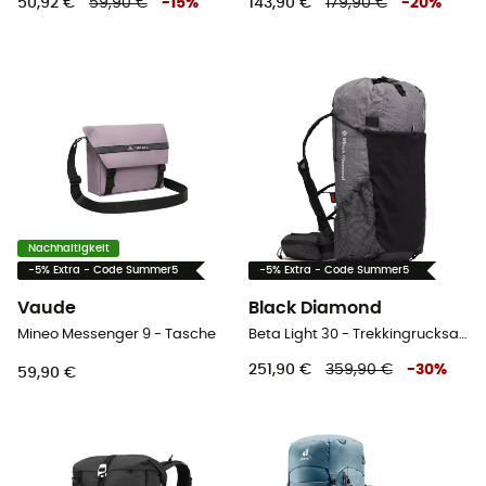
50,92 €
59,90 €
-
15
%
143,90 €
179,90 €
-
20
%
Nachhaltigkeit
-5% Extra - Code Summer5
-5% Extra - Code Summer5
Vaude
Black Diamond
Mineo Messenger 9 - Tasche
Beta Light 30 - Trekkingrucksack
251,90 €
359,90 €
-
30
%
59,90 €