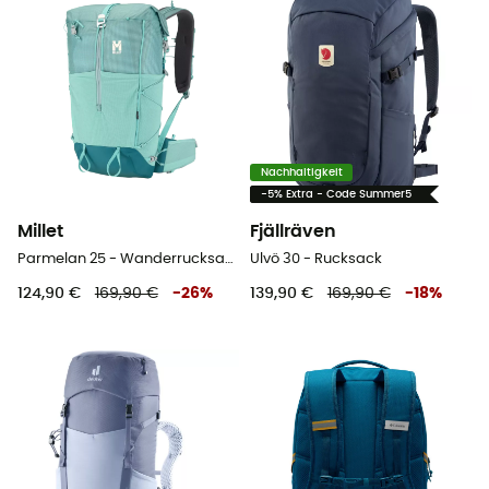
Nachhaltigkeit
-5% Extra - Code Summer5
Millet
Fjällräven
Parmelan 25 - Wanderrucksack
Ulvö 30 - Rucksack
124,90 €
169,90 €
-
26
%
139,90 €
169,90 €
-
18
%