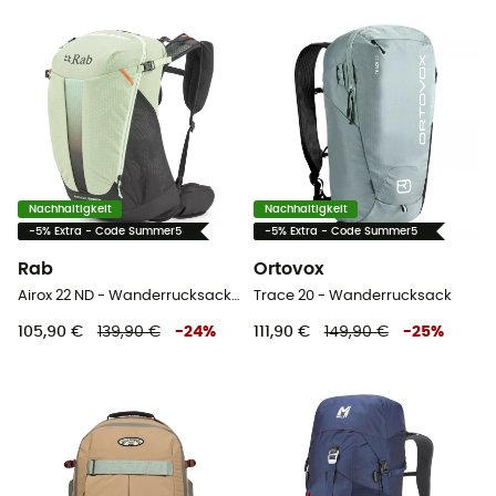
Nachhaltigkeit
Nachhaltigkeit
-5% Extra - Code Summer5
-5% Extra - Code Summer5
Rab
Ortovox
Airox 22 ND - Wanderrucksack - Damen
Trace 20 - Wanderrucksack
105,90 €
139,90 €
-
24
%
111,90 €
149,90 €
-
25
%