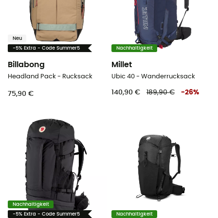
Neu
-5% Extra - Code Summer5
Nachhaltigkeit
Billabong
Millet
Headland Pack - Rucksack
Ubic 40 - Wanderrucksack
140,90 €
189,90 €
-
26
%
75,90 €
Nachhaltigkeit
-5% Extra - Code Summer5
Nachhaltigkeit