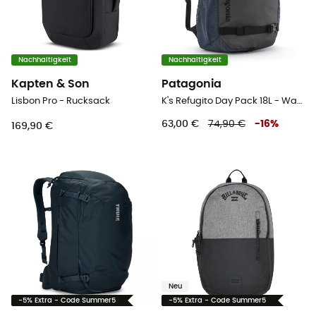
Nachhaltigkeit
Nachhaltigkeit
Kapten & Son
Patagonia
Lisbon Pro - Rucksack
K's Refugito Day Pack 18L - Wanderrucksack - Kind
63,00 €
74,90 €
-
16
%
169,90 €
Neu
-5% Extra - Code Summer5
-5% Extra - Code Summer5