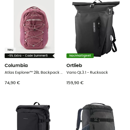
Neu
-5% Extra - Code Summer5
Nachhaltigkeit
Columbia
Ortlieb
Atlas Explorer™ 28L Backpack - Wanderrucksack
Vario QL3.1 - Rucksack
74,90 €
159,90 €