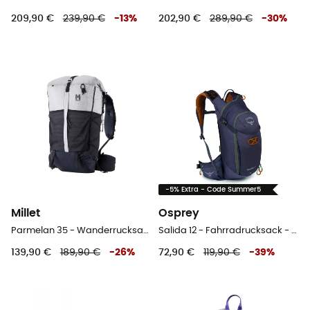
209,90 €
239,90 €
-
13
%
202,90 €
289,90 €
-
30
%
-5% Extra - Code Summer5
Millet
Osprey
Parmelan 35 - Wanderrucksack
Salida 12 - Fahrradrucksack - Damen
139,90 €
189,90 €
-
26
%
72,90 €
119,90 €
-
39
%