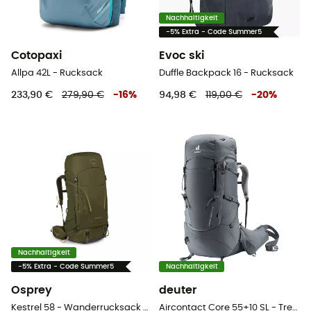
Nachhaltigkeit
-5% Extra - Code Summer5
Cotopaxi
Evoc ski
Allpa 42L - Rucksack
Duffle Backpack 16 - Rucksack
233,90 €
279,90 €
-
16
%
94,98 €
119,00 €
-
20
%
Nachhaltigkeit
-5% Extra - Code Summer5
Nachhaltigkeit
Osprey
deuter
Kestrel 58 - Wanderrucksack - Herren
Aircontact Core 55+10 SL - Trekkingrucksack - Damen