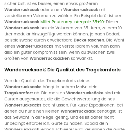
sicher bist, ist es besser, einen etwas größeren
Wanderrucksack
oder einen
Wanderrucksack
mit
verstellbarem Volumen zu wählen. Ein Beispiel dafür ist der
Wanderrucksack
Millet Peuteurey Integrale 35+10
: Dieser
Wanderrucksack
hat ein Volumen von 35 Litern, zu dem 10
Liter modular hinzugefügt werden können, je nach Bedarf,
beispielsweise durch erweiterbare
Deckeltaschen
. Die Wahl
eines
Wanderrucksacks
mit verstellbarem Volumen kann
also ein guter Kompromiss sein, wenn du zwischen zwei
Größen von
Wanderrucksäcken
schwankst.
Wanderrucksack: Die Qualität des Tragekomforts
Von der Qualität des Tragekomforts deines
Wanderrucksacks
hängt in hohem Maße dein
Tragekomfort
ab. Die meisten
Wanderrucksäcke
sind mit
Gurten ausgestattet, die die Gewichtsverteilung deines
Wanderrucksacks
beeinflussen. Für kurze Expeditionen, bei
denen du nur einen kleinen
Wanderrucksack
benötigst, ist
das Gewicht in der Regel gering, und es ist daher nicht
unbedingt erforderlich, Gurte zu haben. Sobald dein
Wanderrucksack
jedoch schwerer wird, gewinnen die Gurte