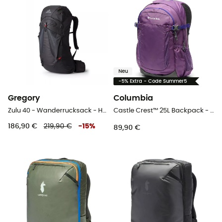
Neu
-5% Extra - Code Summer5
Gregory
Columbia
Zulu 40 - Wanderrucksack - Herren
Castle Crest™ 25L Backpack - Wanderrucksack
186,90 €
219,90 €
-
15
%
89,90 €