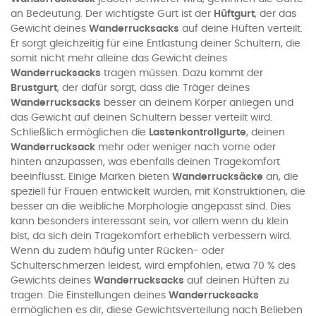
an Bedeutung. Der wichtigste Gurt ist der
Hüftgurt
, der das
Gewicht deines
Wanderrucksacks
auf deine Hüften verteilt.
Er sorgt gleichzeitig für eine Entlastung deiner Schultern, die
somit nicht mehr alleine das Gewicht deines
Wanderrucksacks
tragen müssen. Dazu kommt der
Brustgurt
, der dafür sorgt, dass die Träger deines
Wanderrucksacks
besser an deinem Körper anliegen und
das Gewicht auf deinen Schultern besser verteilt wird.
Schließlich ermöglichen die
Lastenkontrollgurte
, deinen
Wanderrucksack
mehr oder weniger nach vorne oder
hinten anzupassen, was ebenfalls deinen Tragekomfort
beeinflusst. Einige Marken bieten
Wanderrucksäcke
an, die
speziell für Frauen entwickelt wurden, mit Konstruktionen, die
besser an die weibliche Morphologie angepasst sind. Dies
kann besonders interessant sein, vor allem wenn du klein
bist, da sich dein Tragekomfort erheblich verbessern wird.
Wenn du zudem häufig unter Rücken- oder
Schulterschmerzen leidest, wird empfohlen, etwa 70 % des
Gewichts deines
Wanderrucksacks
auf deinen Hüften zu
tragen. Die Einstellungen deines
Wanderrucksacks
ermöglichen es dir, diese Gewichtsverteilung nach Belieben