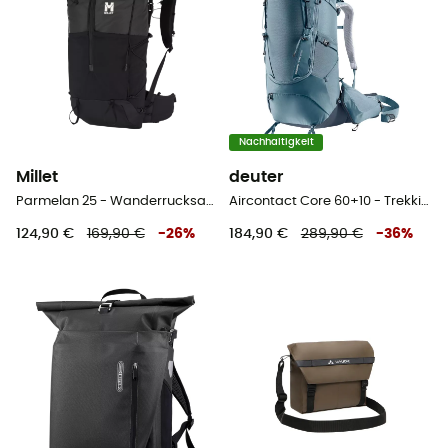
Nachhaltigkeit
Millet
deuter
Parmelan 25 - Wanderrucksack
Aircontact Core 60+10 - Trekkingrucksack - Herren
124,90 €
169,90 €
-
26
%
184,90 €
289,90 €
-
36
%