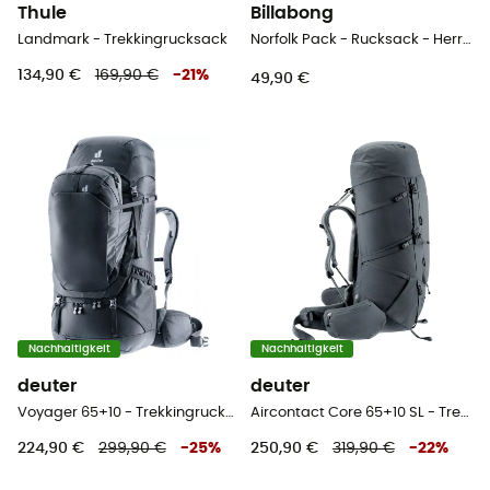
Thule
Billabong
Landmark - Trekkingrucksack
Norfolk Pack - Rucksack - Herren
134,90 €
169,90 €
-
21
%
49,90 €
Nachhaltigkeit
Nachhaltigkeit
deuter
deuter
Voyager 65+10 - Trekkingrucksack - Herren
Aircontact Core 65+10 SL - Trekkingrucksack - Damen
224,90 €
299,90 €
-
25
%
250,90 €
319,90 €
-
22
%