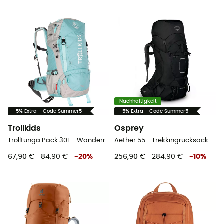
Nachhaltigkeit
-5% Extra - Code Summer5
-5% Extra - Code Summer5
Trollkids
Osprey
Trolltunga Pack 30L - Wanderrucksack - Kind
Aether 55 - Trekkingrucksack - Herren
67,90 €
84,90 €
-
20
%
256,90 €
284,90 €
-
10
%