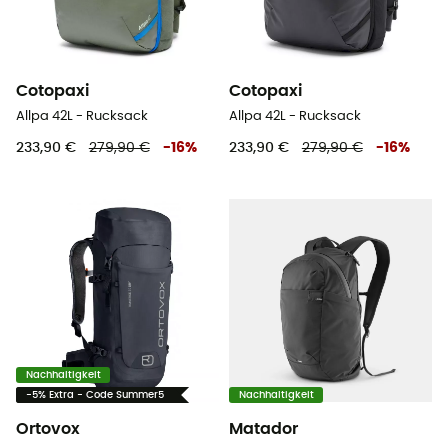
Cotopaxi
Cotopaxi
Allpa 42L - Rucksack
Allpa 42L - Rucksack
233,90 €
279,90 €
-
16
%
233,90 €
279,90 €
-
16
%
Nachhaltigkeit
-5% Extra - Code Summer5
Nachhaltigkeit
Ortovox
Matador