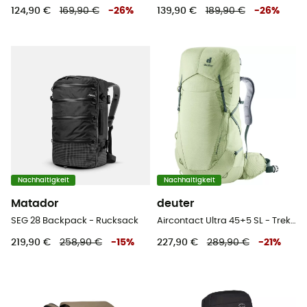
124,90 €
169,90 €
-
26
%
139,90 €
189,90 €
-
26
%
Nachhaltigkeit
Nachhaltigkeit
Matador
deuter
SEG 28 Backpack - Rucksack
Aircontact Ultra 45+5 SL - Trekkingrucksack - Damen
219,90 €
258,90 €
-
15
%
227,90 €
289,90 €
-
21
%