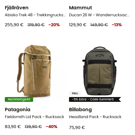
Fjällräven
Mammut
Abisko Trek 48 - Trekkingrucksack
Ducan 26 W - Wanderrucksack - Damen
255,90 €
319,90 €
-
20
%
129,90 €
149,90 €
-
13
%
Neu
Nachhaltigkeit
-5% Extra - Code Summer5
Patagonia
Billabong
Fieldsmith Lid Pack - Rucksack
Headland Pack - Rucksack
83,90 €
139,90 €
-
40
%
75,90 €