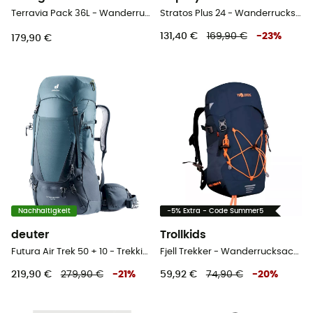
Terravia Pack 36L - Wanderrucksack
Stratos Plus 24 - Wanderrucksack - Herren
131,40 €
169,90 €
-
23
%
179,90 €
Nachhaltigkeit
-5% Extra - Code Summer5
deuter
Trollkids
Futura Air Trek 50 + 10 - Trekkingrucksack - Herren
Fjell Trekker - Wanderrucksack - Kind
219,90 €
279,90 €
-
21
%
59,92 €
74,90 €
-
20
%