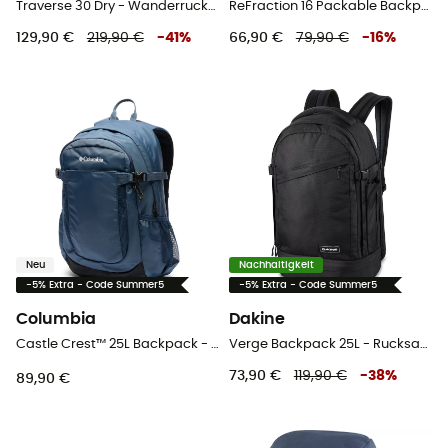
Traverse 30 Dry - Wanderrucksack
ReFraction 16 Packable Backpack - Rucksack
129,90 €
219,90 €
-
41
%
66,90 €
79,90 €
-
16
%
Neu
Nachhaltigkeit
-5% Extra - Code Summer5
-5% Extra - Code Summer5
Columbia
Dakine
Castle Crest™ 25L Backpack - Wanderrucksack
Verge Backpack 25L - Rucksack
73,90 €
119,90 €
-
38
%
89,90 €