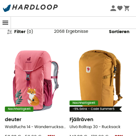
Wanderrucksäcke
2068
Ergebnisse
Filter
(
0
)
Sortieren
Nachhaltigkeit
Nachhaltigkeit
-5% Extra - Code Summer5
deuter
Fjällräven
Waldfuchs 14 - Wanderrucksack - Kind
Ulvö Rolltop 30 - Rucksack