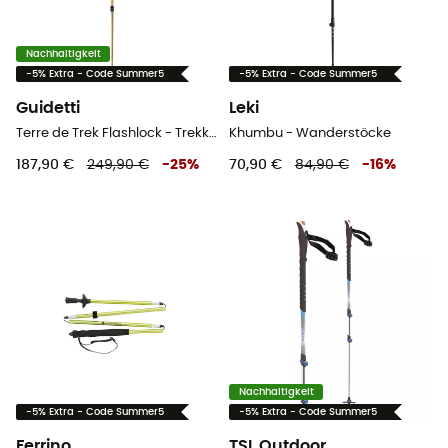
Nachhaltigkeit
-5% Extra - Code Summer5
-5% Extra - Code Summer5
Guidetti
Leki
Terre de Trek Flashlock - Trekkingstöcke
Khumbu - Wanderstöcke
187,90 €
249,90 €
-
25
%
70,90 €
84,90 €
-
16
%
Nachhaltigkeit
-5% Extra - Code Summer5
-5% Extra - Code Summer5
Ferrino
TSL Outdoor