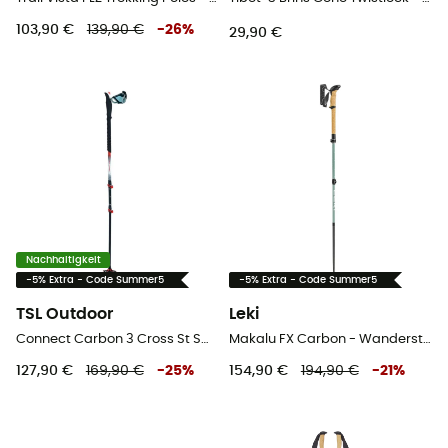
103,90 €
139,90 €
-
26
%
29,90 €
Nachhaltigkeit
-5% Extra - Code Summer5
-5% Extra - Code Summer5
TSL Outdoor
Leki
Connect Carbon 3 Cross St Swing - Wanderstöcke
Makalu FX Carbon - Wanderstöcke
127,90 €
169,90 €
-
25
%
154,90 €
194,90 €
-
21
%