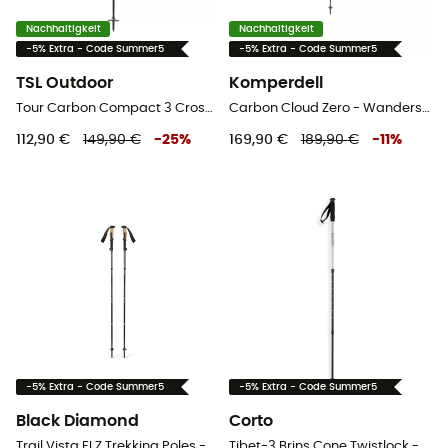
Nachhaltigkeit
Nachhaltigkeit
-5% Extra - Code Summer5
-5% Extra - Code Summer5
TSL Outdoor
Komperdell
Tour Carbon Compact 3 Cross - Trekkingstöcke
Carbon Cloud Zero - Wanderstöcke
112,90 €
149,90 €
-
25
%
169,90 €
189,90 €
-
11
%
-5% Extra - Code Summer5
-5% Extra - Code Summer5
Black Diamond
Corto
Trail Vista FLZ Trekking Poles - Trekkingstöcke
Tibet-3 Brins Cone Twistlock - Wanderstöcke