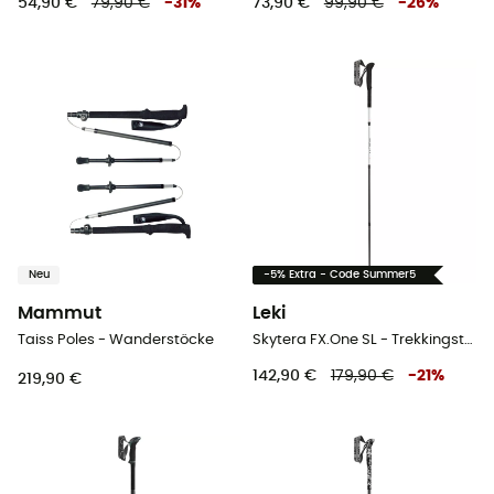
54,90 €
79,90 €
-
31
%
73,90 €
99,90 €
-
26
%
Neu
-5% Extra - Code Summer5
Mammut
Leki
Taiss Poles - Wanderstöcke
Skytera FX.One SL - Trekkingstöcke
142,90 €
179,90 €
-
21
%
219,90 €