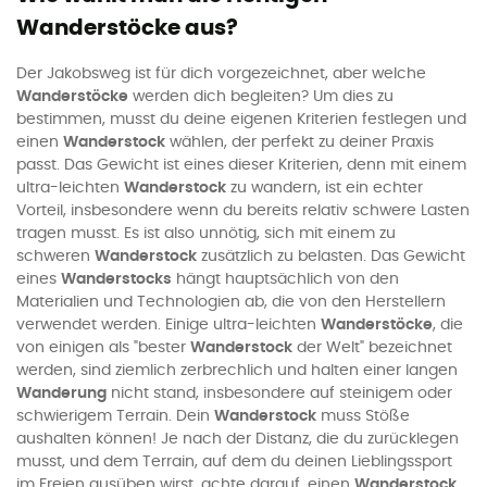
Wanderstöcke aus?
Der Jakobsweg ist für dich vorgezeichnet, aber welche
Wanderstöcke
werden dich begleiten? Um dies zu
bestimmen, musst du deine eigenen Kriterien festlegen und
einen
Wanderstock
wählen, der perfekt zu deiner Praxis
passt. Das Gewicht ist eines dieser Kriterien, denn mit einem
ultra-leichten
Wanderstock
zu wandern, ist ein echter
Vorteil, insbesondere wenn du bereits relativ schwere Lasten
tragen musst. Es ist also unnötig, sich mit einem zu
schweren
Wanderstock
zusätzlich zu belasten. Das Gewicht
eines
Wanderstocks
hängt hauptsächlich von den
Materialien und Technologien ab, die von den Herstellern
verwendet werden. Einige ultra-leichten
Wanderstöcke
, die
von einigen als "bester
Wanderstock
der Welt" bezeichnet
werden, sind ziemlich zerbrechlich und halten einer langen
Wanderung
nicht stand, insbesondere auf steinigem oder
schwierigem Terrain. Dein
Wanderstock
muss Stöße
aushalten können! Je nach der Distanz, die du zurücklegen
musst, und dem Terrain, auf dem du deinen Lieblingssport
im Freien ausüben wirst, achte darauf, einen
Wanderstock