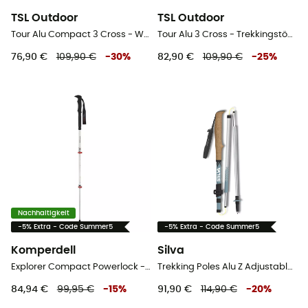
TSL Outdoor
TSL Outdoor
Tour Alu Compact 3 Cross - Wanderstöcke
Tour Alu 3 Cross - Trekkingstöcke
76,90 €
109,90 €
-
30
%
82,90 €
109,90 €
-
25
%
Nachhaltigkeit
-5% Extra - Code Summer5
-5% Extra - Code Summer5
Komperdell
Silva
Explorer Compact Powerlock - Wanderstöcke
Trekking Poles Alu Z Adjustable - Wanderstöcke
84,94 €
99,95 €
-
15
%
91,90 €
114,90 €
-
20
%