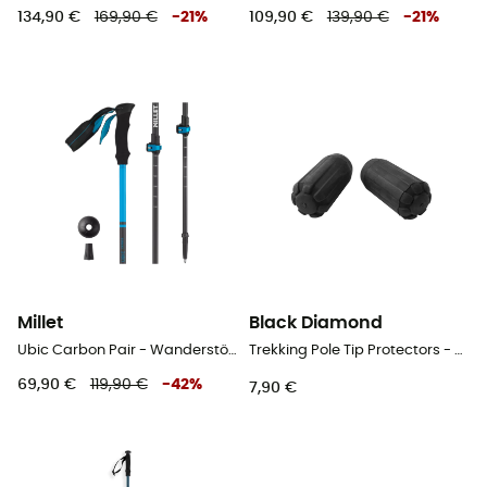
134,90 €
169,90 €
-
21
%
109,90 €
139,90 €
-
21
%
Millet
Black Diamond
Ubic Carbon Pair - Wanderstöcke
Trekking Pole Tip Protectors - Trekkingstock-Zubehör
69,90 €
119,90 €
-
42
%
7,90 €