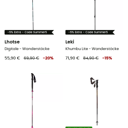
-5% Extra - Code Summer5
-5% Extra - Code Summer5
Lhotse
Leki
Digitale - Wanderstöcke
Khumbu Lite - Wanderstöcke
55,90 €
69,90 €
-
20
%
71,90 €
84,90 €
-
15
%