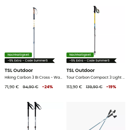
Nachhaltigkeit
Nachhaltigkeit
-5% Extra - Code Summer5
-5% Extra - Code Summer5
TSL Outdoor
TSL Outdoor
Hiking Carbon 3 Bi Cross - Wanderstöcke
Tour Carbon Compact 3 Light - Trekkingstöcke
71,90 €
94,90 €
-
24
%
113,90 €
139,90 €
-
19
%