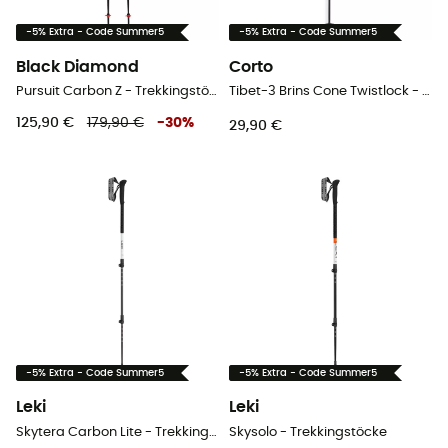
-5% Extra - Code Summer5
-5% Extra - Code Summer5
Black Diamond
Corto
Pursuit Carbon Z - Trekkingstöcke
Tibet-3 Brins Cone Twistlock - Wanderstöcke
125,90 €
179,90 €
-
30
%
29,90 €
-5% Extra - Code Summer5
-5% Extra - Code Summer5
Leki
Leki
Skytera Carbon Lite - Trekkingstöcke
Skysolo - Trekkingstöcke