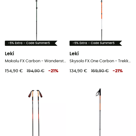
-5% Extra - Code Summer5
-5% Extra - Code Summer5
Leki
Leki
Makalu FX Carbon - Wanderstöcke
Skysolo FX.One Carbon - Trekkingstöcke
154,90 €
194,90 €
-
21
%
134,90 €
169,90 €
-
21
%