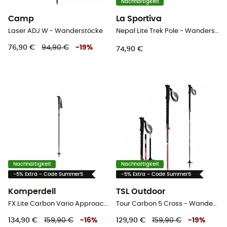
Nachhaltigkeit
Camp
La Sportiva
Laser ADJ W - Wanderstöcke
Nepal Lite Trek Pole - Wanderstöcke
76,90 €
94,90 €
-
19
%
74,90 €
Nachhaltigkeit
Nachhaltigkeit
-5% Extra - Code Summer5
-5% Extra - Code Summer5
Komperdell
TSL Outdoor
FX Lite Carbon Vario Approach - Wanderstöcke
Tour Carbon 5 Cross - Wanderstöcke
134,90 €
159,90 €
-
16
%
129,90 €
159,90 €
-
19
%