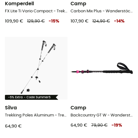
Komperdell
Camp
FX Lite Ti Vario Compact - Trekkingstöcke
Carbon Mix Plus - Wanderstöcke
109,90 €
129,90 €
-
15
%
107,90 €
124,90 €
-
14
%
-5% Extra - Code Summer5
Silva
Camp
Trekking Poles Aluminum - Trekkingstöcke
Backcountry GT W - Wanderstöcke
64,90 €
79,90 €
-
19
%
64,90 €