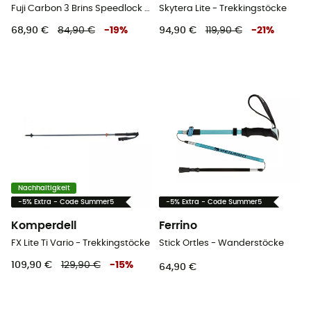
Fuji Carbon 3 Brins Speedlock + Long Grip - Wanderstöcke
Skytera Lite - Trekkingstöcke
68,90 €
84,90 €
-
19
%
94,90 €
119,90 €
-
21
%
Nachhaltigkeit
-5% Extra - Code Summer5
-5% Extra - Code Summer5
Komperdell
Ferrino
FX Lite Ti Vario - Trekkingstöcke
Stick Ortles - Wanderstöcke
109,90 €
129,90 €
-
15
%
64,90 €