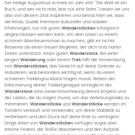
Der heilige Augustinus schrieb im Jahr 400: "Die Welt ist ein
Buch, und wer nicht reist, liest nur eine Seite." Lassen wir uns
also von diesem Zitat inspirieren und betrachten wir, dass
die Reise, Quelle intensiver kultureller und sozialer
Erfahrungen, nur mit guten
Wanderstöcken
erfolgreich
abgeschlossen werden kann. Um dein Leben zu einem
schönen Abenteuerroman zu machen, gibt es nichts
Besseres als einen treuen Begleiter, der dich trotz harter
Zeiten unterstützt: einen guten
Wanderstock
. Bei einer
langen
Wanderung
oder einem
Trek
hilft die Verwendung
von
Wanderstöcken
, das Gewicht auf deine Gelenke zu
reduzieren, was besonders wichtig ist, wenn du einen
schweren Trekkingrucksack tragen musst. Neben der
Erleichterung deiner Trekkingetappe ermöglicht der
Wanderstock
eine Gewichtsverteilung deines Körpers und
der Lasten, die du tragen musst, um das Verletzungsrisiko zu
minimieren.
Wanderstöcke
und
Wanderstöcke
werden im
Tandem verkauft und verwendet, um deine Stabilität zu
verbessern und den Druck auf deine Knie zu verringern.
Einige Arten von
Wanderstöcken
verfügen sogar über
interne Federn, die Stöße absorbieren und den Aufprall