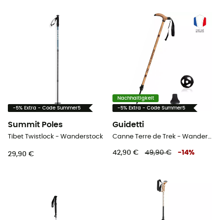
Nachhaltigkeit
-5% Extra - Code Summer5
-5% Extra - Code Summer5
Summit Poles
Guidetti
Tibet Twistlock - Wanderstock
Canne Terre de Trek - Wanderstock
42,90 €
49,90 €
-
14
%
29,90 €