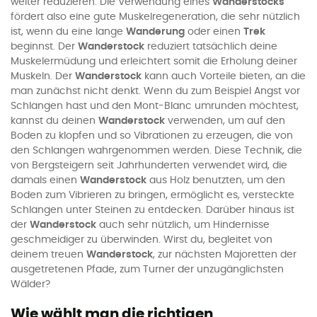
weiter reduzieren. Die Verwendung eines
Wanderstocks
fördert also eine gute Muskelregeneration, die sehr nützlich
ist, wenn du eine lange
Wanderung
oder einen
Trek
beginnst. Der
Wanderstock
reduziert tatsächlich deine
Muskelermüdung und erleichtert somit die Erholung deiner
Muskeln. Der
Wanderstock
kann auch Vorteile bieten, an die
man zunächst nicht denkt. Wenn du zum Beispiel Angst vor
Schlangen hast und den Mont-Blanc umrunden möchtest,
kannst du deinen
Wanderstock
verwenden, um auf den
Boden zu klopfen und so Vibrationen zu erzeugen, die von
den Schlangen wahrgenommen werden. Diese Technik, die
von Bergsteigern seit Jahrhunderten verwendet wird, die
damals einen
Wanderstock
aus Holz benutzten, um den
Boden zum Vibrieren zu bringen, ermöglicht es, versteckte
Schlangen unter Steinen zu entdecken. Darüber hinaus ist
der
Wanderstock
auch sehr nützlich, um Hindernisse
geschmeidiger zu überwinden. Wirst du, begleitet von
deinem treuen
Wanderstock
, zur nächsten Majoretten der
ausgetretenen Pfade, zum Turner der unzugänglichsten
Wälder?
Wie wählt man die richtigen