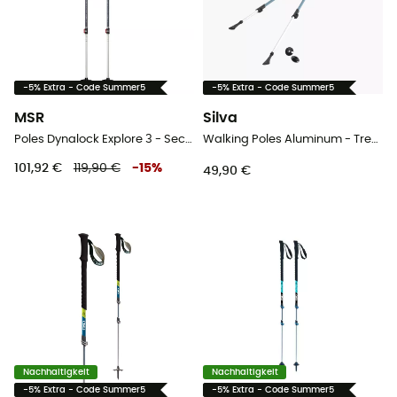
-5% Extra - Code Summer5
-5% Extra - Code Summer5
MSR
Silva
Poles Dynalock Explore 3 - Section - Wanderstöcke
Walking Poles Aluminum - Trekkingstöcke
101,92 €
119,90 €
-
15
%
49,90 €
Nachhaltigkeit
Nachhaltigkeit
-5% Extra - Code Summer5
-5% Extra - Code Summer5