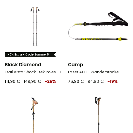
-5% Extra - Code Summer5
Black Diamond
Camp
Trail Vista Shock Trek Poles - Trekkingstöcke
Laser ADJ - Wanderstöcke
111,90 €
149,90 €
-
25
%
76,90 €
94,90 €
-
19
%