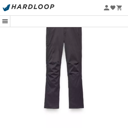
-5% Extra - Code Summer5