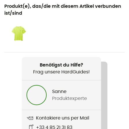
Geeignet für
Produkt(e), das/die mit diesem Artikel verbunden
Wandern / Klettern / Alltag
ist/sind
Geschlecht
Damen
Gewicht
200 g
Benötigst du Hilfe?
Produkt
Frag unsere HardGuides!
Stretch Zion Mid Rise
Wasserdichtigkeit
Sanne
Nein
Produktexperte
Passform
Standard
Kontakiere uns per Mail
+33 4 85 21 31 83