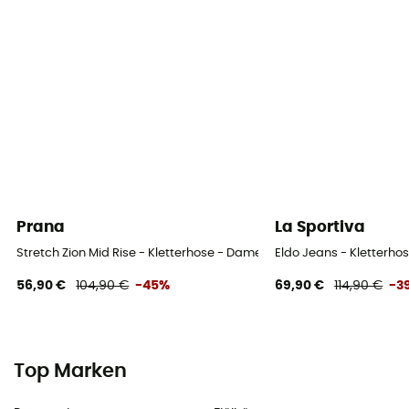
Prana
La Sportiva
Stretch Zion Mid Rise - Kletterhose - Damen
Eldo Jeans - Kletterh
56,90 €
104,90 €
-45%
69,90 €
114,90 €
-3
Top Marken