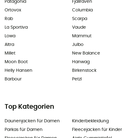
Patagonia
Fjällräven
Ortovox
Columbia
Rab
Scarpa
La Sportiva
Vaude
Lowa
Mammut
Altra
Julbo
Millet
New Balance
Moon Boot
Hanwag
Helly Hansen
Birkenstock
Barbour
Petzl
Top Kategorien
Daunenjacken für Damen
Kinderbekleidung
Parkas für Damen
Fleecejacken für Kinder