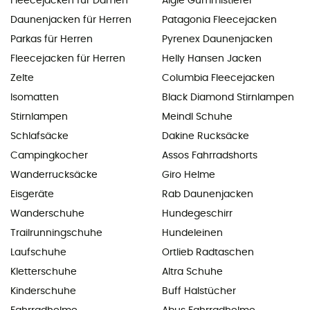
Fleecejacken für Damen
Aigle Gummistiefel
Daunenjacken für Herren
Patagonia Fleecejacken
Parkas für Herren
Pyrenex Daunenjacken
Fleecejacken für Herren
Helly Hansen Jacken
Zelte
Columbia Fleecejacken
Isomatten
Black Diamond Stirnlampen
Stirnlampen
Meindl Schuhe
Schlafsäcke
Dakine Rucksäcke
Campingkocher
Assos Fahrradshorts
Wanderrucksäcke
Giro Helme
Eisgeräte
Rab Daunenjacken
Wanderschuhe
Hundegeschirr
Trailrunningschuhe
Hundeleinen
Laufschuhe
Ortlieb Radtaschen
Kletterschuhe
Altra Schuhe
Kinderschuhe
Buff Halstücher