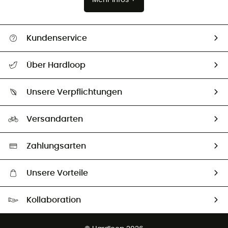
Kundenservice
Alle Hilfethemen
Über Hardloop
Sendungsverfolgung
Über uns
Größentabelle
Unsere Verpflichtungen
HardGuides
Rücksendung & Rückerstattung
Unser Fußabdruck
Unsere Botschafter
Versandarten
Second hand
Auswahl an nachhaltigen Produkten
Zahlungsarten
Unsere Vorteile
Kostenloser Versand ab 100 €
Kollaboration
Kostenfreier Rückversand - 100 Tage Rückgaberecht
Kundenservice ist kostenlos