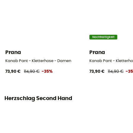
Nachhaltigkeit
Prana
Prana
Kanab Pant - Kletterhose - Damen
Kanab Pant - Kletterh
73,90 €
114,90 €
-35%
73,90 €
114,90 €
-3
Herzschlag Second Hand