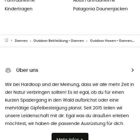
Fahrradhelme
Abus Fahrradhelme
Kindertragen
Patagonia Daunenjacken
Damen
Outdoor Bekleidung - Damen
Outdoor Hosen - Damen
K
Über uns
Wir bei Hardloop sind der Meinung, dass wir alle mehr Zeit in
der Natur verbringen sollten! Es ist egal, ob du für einen
kurzen Spaziergang in den Wald aufbrichst oder eine
mehrtätige Gipfelbesteigung planst. Seit 2015 teilen wir
unsere Leidenschaft mit dir. Egal was du draußen erleben
möchtest, wir haben die passende Ausrüstung für dich.
Mehr Infos +