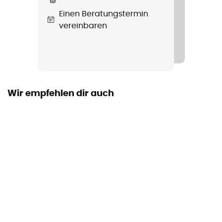
Verschlusssystem
Einen Beratungstermin
Reißverschluss
vereinbaren
Taschen
3 Taschen
Material
97 % nylon, 3 % élasthanne
Wir empfehlen dir auch
Belüftungsreißverschlüsse
Nein