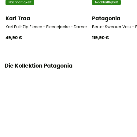
Nachhaltigkeit
Nachhaltigkeit
Kari Traa
Patagonia
Kari Full-Zip Fleece - Fleecejacke - Damen
Better Sweater Vest -
49,90 €
119,90 €
Die Kollektion Patagonia