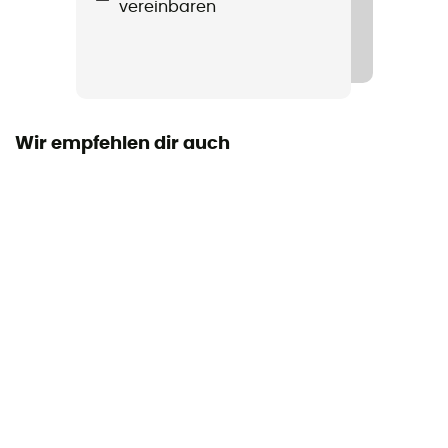
vereinbaren
Taschen
1 Brusttasche / 2 Seitentaschen mit Reißverschluss
Material
[main] 100 % recycled polyester
Wir empfehlen dir auch
Technische Eigenschaften
Isolierend
Temperaturstufe
Heavyweight