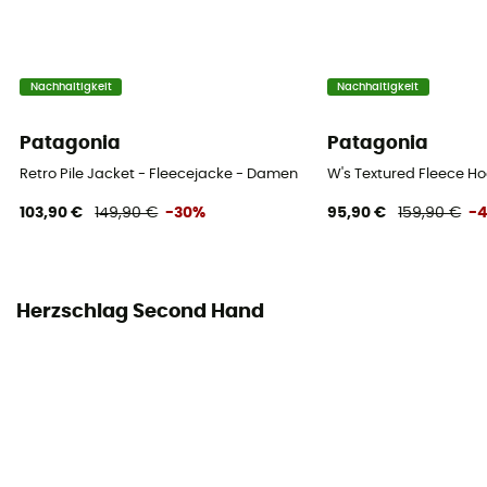
Nachhaltigkeit
Nachhaltigkeit
Patagonia
Patagonia
Retro Pile Jacket - Fleecejacke - Damen
W's Textured Fleece H
103,90 €
149,90 €
-30%
95,90 €
159,90 €
-
Herzschlag Second Hand