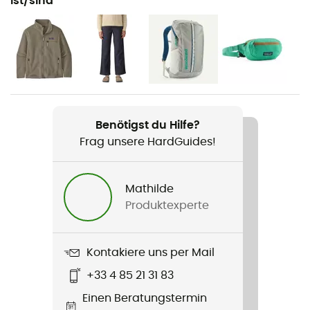
ist/sind
Geschlecht
Damen
Gewicht
431 g
Benötigst du Hilfe?
Produkt
Frag unsere HardGuides!
Retro Pile Marsupial
Passform
Mathilde
Standard
Produktexperte
Label
Bluesign™ / Fair Trade Certified™ / Recycelt
Kontakiere uns per Mail
+33 4 85 21 31 83
Kapuze
Einen Beratungstermin
Nein