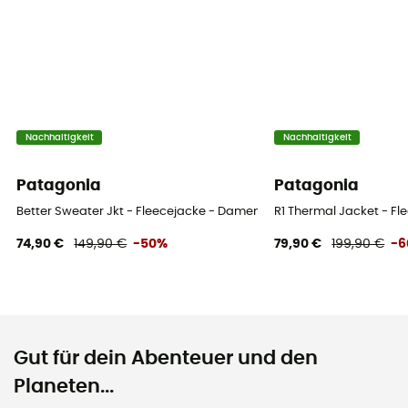
Nachhaltigkeit
Nachhaltigkeit
Patagonia
Patagonia
Better Sweater Jkt - Fleecejacke - Damen
R1 Thermal Jacket - F
74,90 €
149,90 €
-50%
79,90 €
199,90 €
-
Gut für dein Abenteuer und den
Planeten...