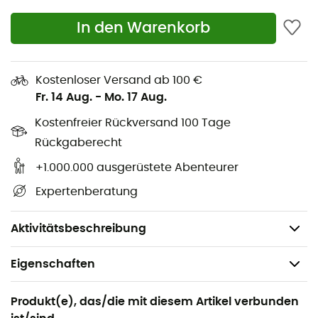
Drei Vislon®-Reißverschlüsse mit Grobkorn-Zipper
In den Warenkorb
an der Brusttasche und der wärmenden
Kängurutasche
Elastische Einfassung am Kragen, am
Kostenloser Versand ab 100 €
Frontreißverschluss, an den Bündchen und am
Fr. 14 Aug.
-
Mo. 17 Aug.
Saum
Kostenfreier Rückversand 100 Tage
Gerade Seitennähte für einen modernen, weiten
Rückgaberecht
und bequemen Schnitt; Modell lässt sich gut mit
anderen Kleidungsstücken kombinieren
+1.000.000 ausgerüstete Abenteurer
Fair Trade Certified™ Konfektion
Expertenberatung
Hergestellt in Sri Lanka
Gewicht: 431 g
Aktivitätsbeschreibung
Eigenschaften
Geeignet für
Produkt(e), das/die mit diesem Artikel verbunden
Wandern / Alltag