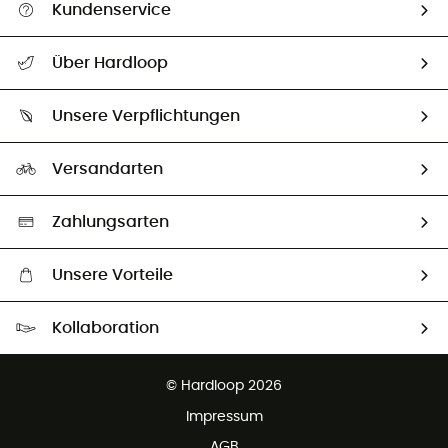
Kundenservice
Alle Hilfethemen
Über Hardloop
Sendungsverfolgung
Über uns
Größentabelle
Unsere Verpflichtungen
HardGuides
Rücksendung & Rückerstattung
Unser Fußabdruck
Unsere Botschafter
Versandarten
Second hand
Auswahl an nachhaltigen Produkten
Zahlungsarten
Unsere Vorteile
Kostenloser Versand ab 100 €
Kollaboration
Kostenfreier Rückversand - 100 Tage Rückgaberecht
Kundenservice ist kostenlos
© Hardloop 2026
Impressum
AGB