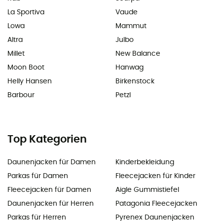
La Sportiva
Vaude
Lowa
Mammut
Altra
Julbo
Millet
New Balance
Moon Boot
Hanwag
Helly Hansen
Birkenstock
Barbour
Petzl
Top Kategorien
Daunenjacken für Damen
Kinderbekleidung
Parkas für Damen
Fleecejacken für Kinder
Fleecejacken für Damen
Aigle Gummistiefel
Daunenjacken für Herren
Patagonia Fleecejacken
Parkas für Herren
Pyrenex Daunenjacken