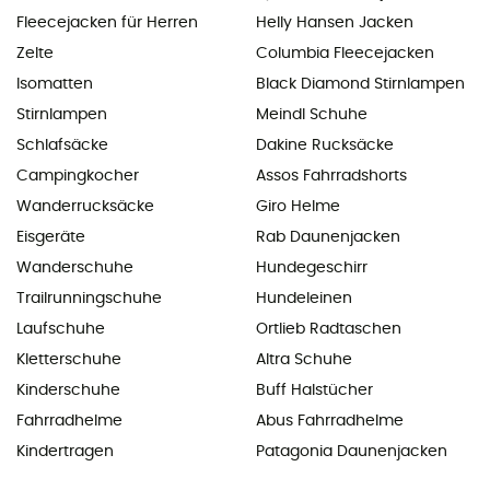
Fleecejacken für Herren
Helly Hansen Jacken
Zelte
Columbia Fleecejacken
Isomatten
Black Diamond Stirnlampen
Stirnlampen
Meindl Schuhe
Schlafsäcke
Dakine Rucksäcke
Campingkocher
Assos Fahrradshorts
Wanderrucksäcke
Giro Helme
Eisgeräte
Rab Daunenjacken
Wanderschuhe
Hundegeschirr
Trailrunningschuhe
Hundeleinen
Laufschuhe
Ortlieb Radtaschen
Kletterschuhe
Altra Schuhe
Kinderschuhe
Buff Halstücher
Fahrradhelme
Abus Fahrradhelme
Kindertragen
Patagonia Daunenjacken