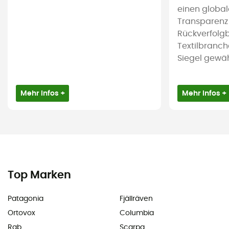
einen global
Transparenz
Rückverfolgb
Textilbranch
Siegel gewährl
Mehr Infos +
Mehr Infos +
Top Marken
Patagonia
Fjällräven
Ortovox
Columbia
Rab
Scarpa