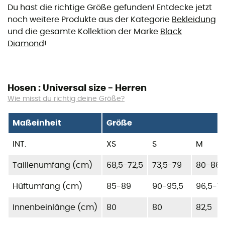
Du hast die richtige Größe gefunden! Entdecke jetzt
noch weitere Produkte aus der Kategorie
Bekleidung
und die gesamte Kollektion der Marke
Black
Diamond
!
Hosen : Universal size - Herren
Wie misst du richtig deine Größe?
Maßeinheit
Größe
INT.
XS
S
M
Taillenumfang (cm)
68,5-72,5
73,5-79
80-86,
Hüftumfang (cm)
85-89
90-95,5
96,5-10
Innenbeinlänge (cm)
80
80
82,5