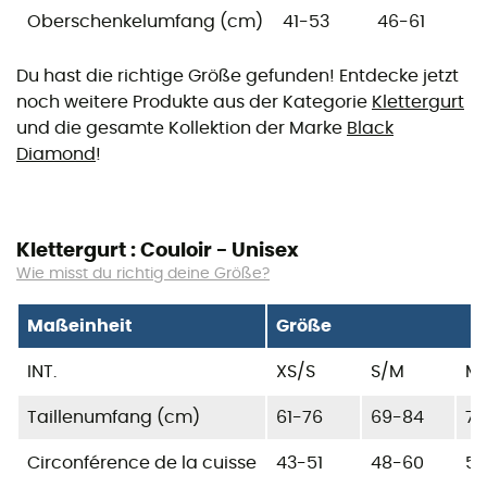
Oberschenkelumfang (cm)
41-53
46-61
5
Du hast die richtige Größe gefunden! Entdecke jetzt
noch weitere Produkte aus der Kategorie
Klettergurt
und die gesamte Kollektion der Marke
Black
Diamond
!
Klettergurt : Couloir - Unisex
Wie misst du richtig deine Größe?
Maßeinheit
Größe
INT.
XS/S
S/M
M/
Taillenumfang (cm)
61-76
69-84
76
Circonférence de la cuisse
43-51
48-60
53