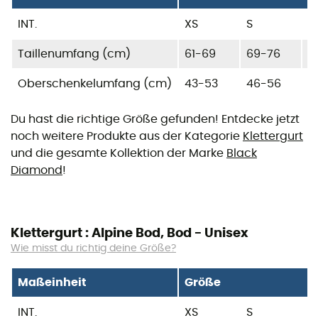
INT.
XS
S
M
Taillenumfang (cm)
61-69
69-76
7
Oberschenkelumfang (cm)
43-53
46-56
5
Du hast die richtige Größe gefunden! Entdecke jetzt
noch weitere Produkte aus der Kategorie
Klettergurt
und die gesamte Kollektion der Marke
Black
Diamond
!
Klettergurt : Alpine Bod, Bod - Unisex
Wie misst du richtig deine Größe?
Maßeinheit
Größe
INT.
XS
S
M