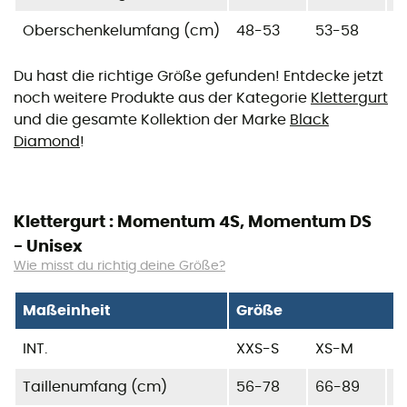
Oberschenkelumfang (cm)
48-53
53-58
5
Du hast die richtige Größe gefunden! Entdecke jetzt
noch weitere Produkte aus der Kategorie
Klettergurt
und die gesamte Kollektion der Marke
Black
Diamond
!
Klettergurt : Momentum 4S, Momentum DS
- Unisex
Wie misst du richtig deine Größe?
Maßeinheit
Größe
INT.
XXS-S
XS-M
L
Taillenumfang (cm)
56-78
66-89
7