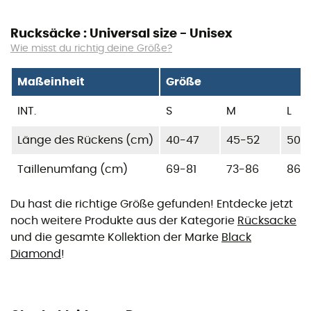
Rucksäcke : Universal size - Unisex
Wie misst du richtig deine Größe?
Maßeinheit
Größe
INT.
S
M
L
Länge des Rückens (cm)
40-47
45-52
50-
Taillenumfang (cm)
69-81
73-86
86-
Du hast die richtige Größe gefunden! Entdecke jetzt
noch weitere Produkte aus der Kategorie
Rücksacke
und die gesamte Kollektion der Marke
Black
Diamond
!