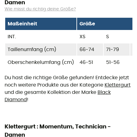
Damen
Wie misst du richtig deine Größe?
Maßeinheit
Größe
INT.
XS
S
M
Taillenumfang (cm)
66-74
71-79
7
Oberschenkelumfang (cm)
46-51
51-56
5
Du hast die richtige Größe gefunden! Entdecke jetzt
noch weitere Produkte aus der Kategorie
Klettergurt
und die gesamte Kollektion der Marke
Black
Diamond
!
Klettergurt : Momentum, Technician -
Damen