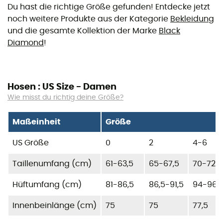
Du hast die richtige Größe gefunden! Entdecke jetzt
noch weitere Produkte aus der Kategorie
Bekleidung
und die gesamte Kollektion der Marke
Black
Diamond
!
Hosen : US Size - Damen
Wie misst du richtig deine Größe?
Maßeinheit
Größe
US Größe
0
2
4-6
Taillenumfang (cm)
61-63,5
65-67,5
70-72,5
Hüftumfang (cm)
81-86,5
86,5-91,5
94-96,
Innenbeinlänge (cm)
75
75
77,5