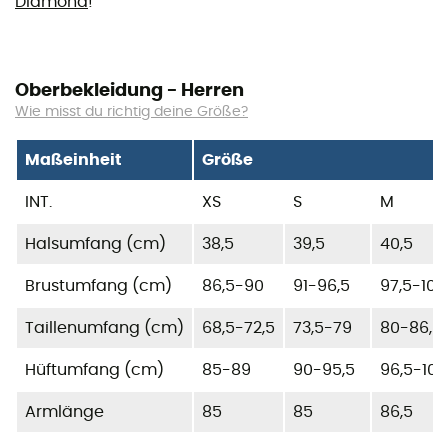
Diamond
!
Oberbekleidung - Herren
Wie misst du richtig deine Größe?
Maßeinheit
Größe
INT.
XS
S
M
Halsumfang (cm)
38,5
39,5
40,5
Brustumfang (cm)
86,5-90
91-96,5
97,5-104
Taillenumfang (cm)
68,5-72,5
73,5-79
80-86,5
Hüftumfang (cm)
85-89
90-95,5
96,5-103
Armlänge
85
85
86,5