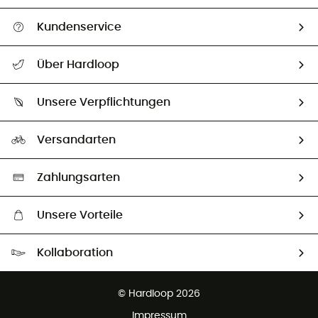
Kundenservice
Alle Hilfethemen
Über Hardloop
Sendungsverfolgung
Über uns
Größentabelle
Unsere Verpflichtungen
HardGuides
Rücksendung & Rückerstattung
Unser Fußabdruck
Unsere Botschafter
Versandarten
Second hand
Auswahl an nachhaltigen Produkten
Zahlungsarten
Unsere Vorteile
Kostenloser Versand ab 100 €
Kollaboration
Kostenfreier Rückversand - 100 Tage Rückgaberecht
Kundenservice ist kostenlos
© Hardloop 2026
Impressum