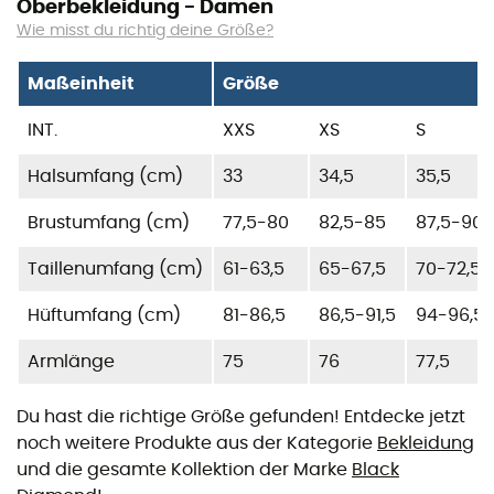
Oberbekleidung - Damen
Wie misst du richtig deine Größe?
Maßeinheit
Größe
INT.
XXS
XS
S
Halsumfang (cm)
33
34,5
35,5
Brustumfang (cm)
77,5-80
82,5-85
87,5-90
Taillenumfang (cm)
61-63,5
65-67,5
70-72,5
Hüftumfang (cm)
81-86,5
86,5-91,5
94-96,5
Armlänge
75
76
77,5
Du hast die richtige Größe gefunden! Entdecke jetzt
noch weitere Produkte aus der Kategorie
Bekleidung
und die gesamte Kollektion der Marke
Black