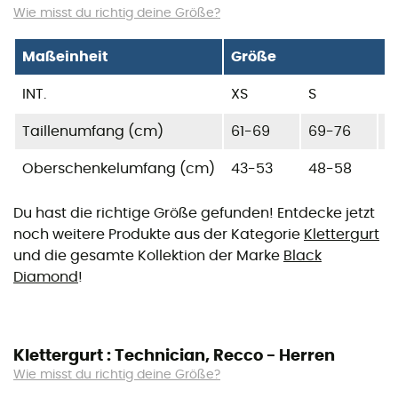
Wie misst du richtig deine Größe?
Maßeinheit
Größe
INT.
XS
S
M
Taillenumfang (cm)
61-69
69-76
7
Oberschenkelumfang (cm)
43-53
48-58
5
Du hast die richtige Größe gefunden! Entdecke jetzt
noch weitere Produkte aus der Kategorie
Klettergurt
und die gesamte Kollektion der Marke
Black
Diamond
!
Klettergurt : Technician, Recco - Herren
Wie misst du richtig deine Größe?