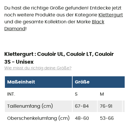
Du hast die richtige Größe gefunden! Entdecke jetzt
noch weitere Produkte aus der Kategorie
Klettergurt
und die gesamte Kollektion der Marke
Black
Diamond
!
Klettergurt : Couloir UL, Couloir LT, Couloir
3S - Unisex
Wie misst du richtig deine Größe?
Maßeinheit
Größe
INT.
S
M
L
Taillenumfang (cm)
67-84
76-91
8
Oberschenkelumfang (cm)
48-60
53-66
5