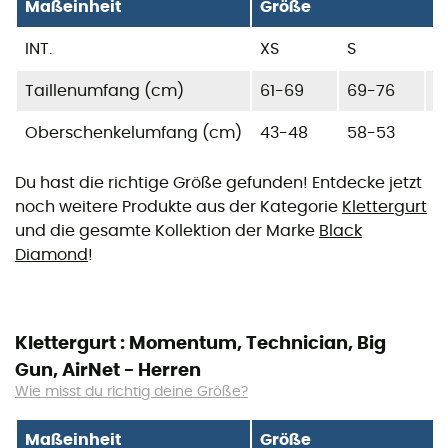
Maßeinheit
Größe
INT.
XS
S
M
Taillenumfang (cm)
61-69
69-76
7
Oberschenkelumfang (cm)
43-48
58-53
5
Du hast die richtige Größe gefunden! Entdecke jetzt
noch weitere Produkte aus der Kategorie
Klettergurt
und die gesamte Kollektion der Marke
Black
Diamond
!
Klettergurt : Momentum, Technician, Big
Gun, AirNet - Herren
Wie misst du richtig deine Größe?
Maßeinheit
Größe