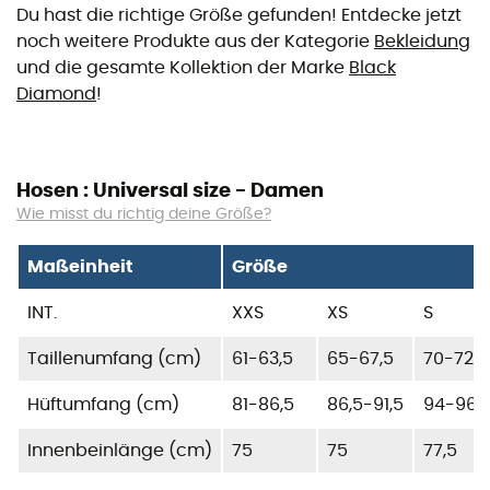
Du hast die richtige Größe gefunden! Entdecke jetzt
noch weitere Produkte aus der Kategorie
Bekleidung
und die gesamte Kollektion der Marke
Black
Diamond
!
Hosen : Universal size - Damen
Wie misst du richtig deine Größe?
Maßeinheit
Größe
INT.
XXS
XS
S
Taillenumfang (cm)
61-63,5
65-67,5
70-72,5
Hüftumfang (cm)
81-86,5
86,5-91,5
94-96,
Innenbeinlänge (cm)
75
75
77,5