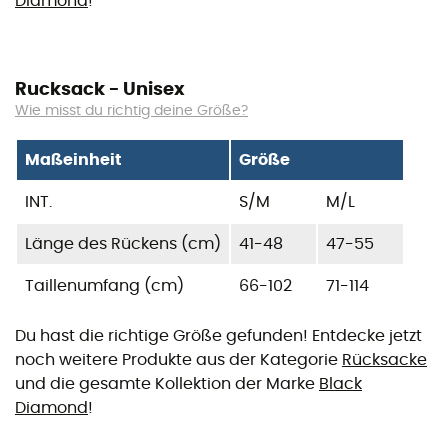
Diamond
!
Rucksack - Unisex
Wie misst du richtig deine Größe?
Maßeinheit
Größe
INT.
S/M
M/L
Länge des Rückens (cm)
41-48
47-55
Taillenumfang (cm)
66-102
71-114
Du hast die richtige Größe gefunden! Entdecke jetzt
noch weitere Produkte aus der Kategorie
Rücksacke
und die gesamte Kollektion der Marke
Black
Diamond
!