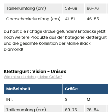
Taillenumfang (cm)
58-68
66-76
7
Oberschenkelumfang (cm)
41-51
46-56
5
Du hast die richtige Größe gefunden! Entdecke jetzt
noch weitere Produkte aus der Kategorie
Klettergurt
und die gesamte Kollektion der Marke
Black
Diamond
!
Klettergurt : Vision - Unisex
Wie misst du richtig deine Größe?
Maßeinheit
Größe
INT.
S
M
L
Taillenumfang (cm)
69-76
76-84
8