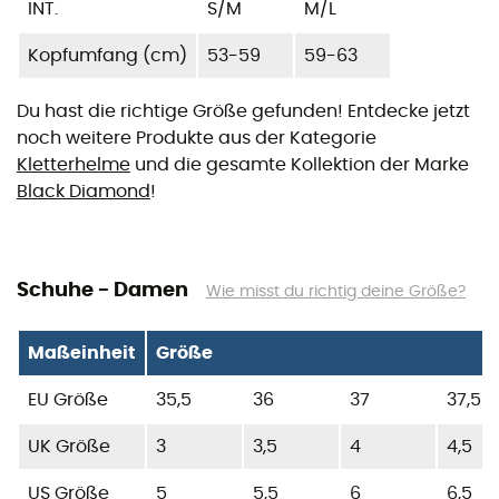
INT.
S/M
M/L
Kopfumfang (cm)
53-59
59-63
Du hast die richtige Größe gefunden! Entdecke jetzt
noch weitere Produkte aus der Kategorie
Kletterhelme
und die gesamte Kollektion der Marke
Black Diamond
!
Schuhe - Damen
Wie misst du richtig deine Größe?
Maßeinheit
Größe
EU Größe
35,5
36
37
37,5
UK Größe
3
3,5
4
4,5
US Größe
5
5,5
6
6,5