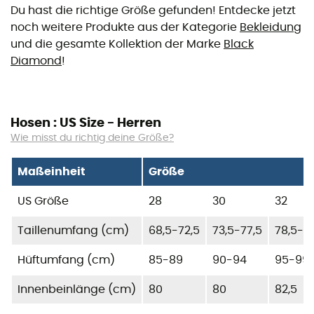
Du hast die richtige Größe gefunden! Entdecke jetzt
noch weitere Produkte aus der Kategorie
Bekleidung
und die gesamte Kollektion der Marke
Black
Diamond
!
Hosen : US Size - Herren
Wie misst du richtig deine Größe?
Maßeinheit
Größe
US Größe
28
30
32
Taillenumfang (cm)
68,5-72,5
73,5-77,5
78,5-8
Hüftumfang (cm)
85-89
90-94
95-99
Innenbeinlänge (cm)
80
80
82,5