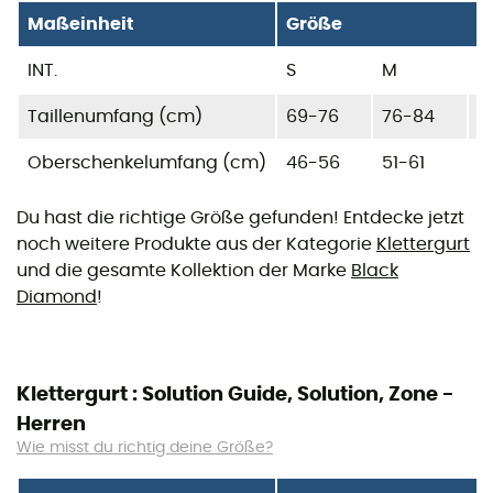
Maßeinheit
Größe
INT.
S
M
L
Taillenumfang (cm)
69-76
76-84
8
Oberschenkelumfang (cm)
46-56
51-61
5
Du hast die richtige Größe gefunden! Entdecke jetzt
noch weitere Produkte aus der Kategorie
Klettergurt
und die gesamte Kollektion der Marke
Black
Diamond
!
Klettergurt : Solution Guide, Solution, Zone -
Herren
Wie misst du richtig deine Größe?