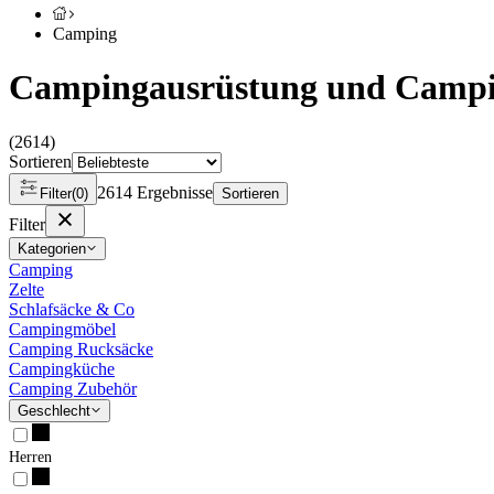
Camping
Campingausrüstung und Camp
(2614)
Sortieren
2614
Ergebnisse
Filter
(
0
)
Sortieren
Filter
Kategorien
Camping
Zelte
Schlafsäcke & Co
Campingmöbel
Camping Rucksäcke
Campingküche
Camping Zubehör
Geschlecht
Herren