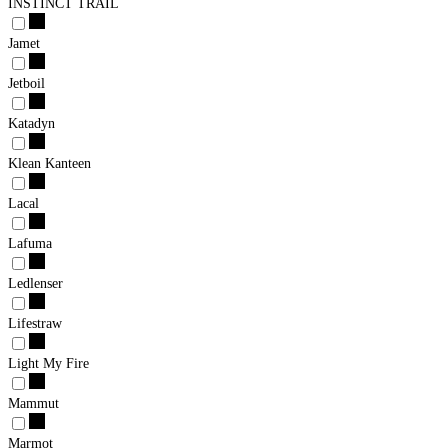
INSTINCT TRAIL
Jamet
Jetboil
Katadyn
Klean Kanteen
Lacal
Lafuma
Ledlenser
Lifestraw
Light My Fire
Mammut
Marmot