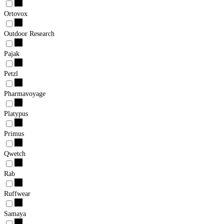
Ortovox
Outdoor Research
Pajak
Petzl
Pharmavoyage
Platypus
Primus
Qwetch
Rab
Ruffwear
Samaya