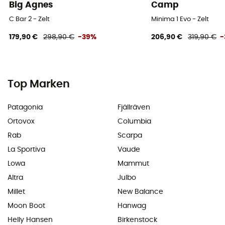
Big Agnes
Camp
C Bar 2 - Zelt
Minima 1 Evo - Zelt
179,90 €
298,90 €
-39%
206,90 €
319,90 €
-
Top Marken
Patagonia
Fjällräven
Ortovox
Columbia
Rab
Scarpa
La Sportiva
Vaude
Lowa
Mammut
Altra
Julbo
Millet
New Balance
Moon Boot
Hanwag
Helly Hansen
Birkenstock