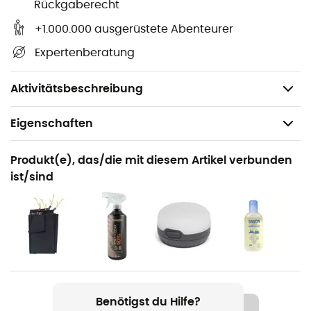
Wassersäule Boden: 3.000 mm
Rückgaberecht
Maße: 230 x 165 x 105 cm
+1.000.000 ausgerüstete Abenteurer
2 Apsiden mit 65 cm Breite
Expertenberatung
Packmaß: 43 x 14 cm
Gewicht: 1.600 g
Aktivitätsbeschreibung
Eigenschaften
Geeignet für
Produkt(e), das/die mit diesem Artikel verbunden
Trekking / Camping / Biwak
ist/sind
Geschlecht
Herren / Damen
Gewicht
1500 g
Benötigst du Hilfe?
Produkt