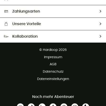
Second hand
Auswahl an nachhaltigen Produkten
Zahlungsarten
Unsere Vorteile
Kostenloser Versand ab 100 €
Kollaboration
Kostenfreier Rückversand - 100 Tage Rückgaberecht
Kundenservice ist kostenlos
© Hardloop 2026
Impressum
AGB
Datenschutz
Dateneinstellungen
Noch mehr Abenteuer