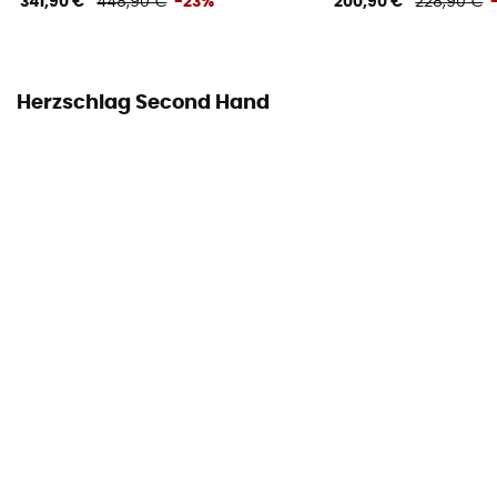
341,90 €
448,90 €
-23%
200,90 €
228,90 €
Herzschlag Second Hand