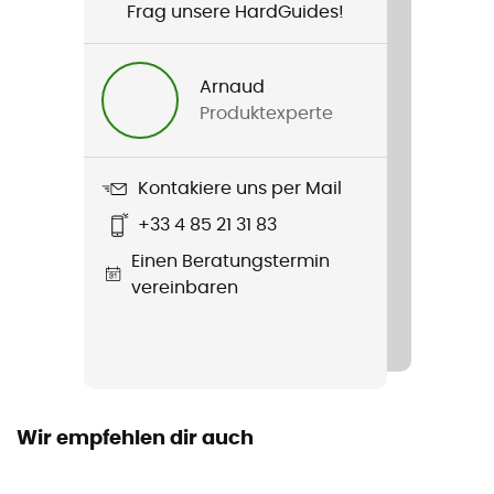
Frag unsere HardGuides!
Jaya 2 DAC
Jahreszeit
Arnaud
Dreijahreszeiten
Produktexperte
Anzahl Personen
2 Personen
Kontakiere uns per Mail
+33 4 85 21 31 83
Selbsttragend
Einen Beratungstermin
Ja
vereinbaren
Maß
230 x 135 x 105 cm
Packmaß
54 x 14
Wir empfehlen dir auch
Zelt - Typ