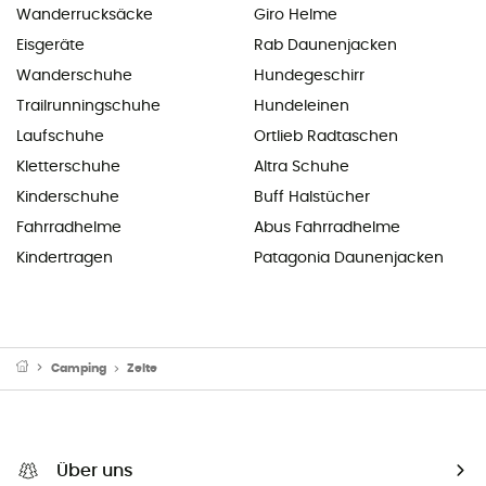
Wanderrucksäcke
Giro Helme
Eisgeräte
Rab Daunenjacken
Wanderschuhe
Hundegeschirr
Trailrunningschuhe
Hundeleinen
Laufschuhe
Ortlieb Radtaschen
Kletterschuhe
Altra Schuhe
Kinderschuhe
Buff Halstücher
Fahrradhelme
Abus Fahrradhelme
Kindertragen
Patagonia Daunenjacken
Camping
Zelte
Über uns