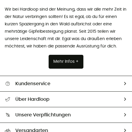
Wir bei Hardloop sind der Meinung, dass wir alle mehr Zeit in
der Natur verbringen sollten! Es ist egal, ob du für einen
kurzen Spaziergang in den Wald aufbrichst oder eine
mehrtätige Gipfelbesteigung planst. Seit 2015 teilen wir
unsere Leidenschaft mit dir. Egal was du draußen erleben
möchtest, wir haben die passende Ausrüstung für dich.
Mehr Infos +
Kundenservice
Alle Hilfethemen
Über Hardloop
Sendungsverfolgung
Über uns
Größentabelle
Unsere Verpflichtungen
HardGuides
Rücksendung & Rückerstattung
Unser Fußabdruck
Unsere Botschafter
Versandarten