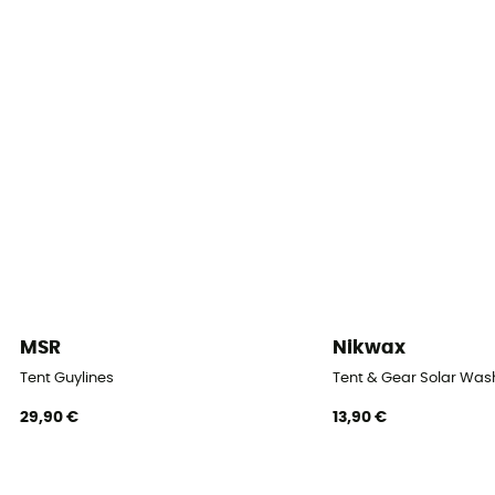
Kuppelzelt
Eingänge
2
Bodenfläche
3 m2
Anzahl Apsiden
2
Außenzelt
Doppel
MSR
Nikwax
Tent Guylines
Tent & Gear Solar Was
Anzahl der Bögen
2
29,90 €
13,90 €
Anzahl der Bögen