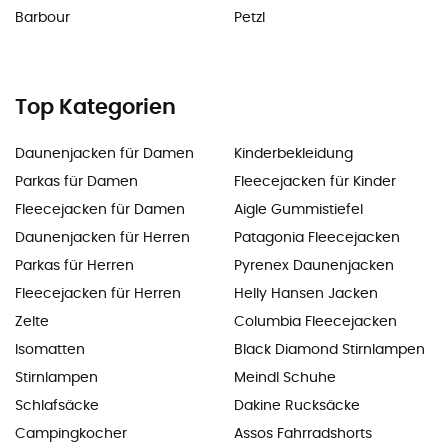
Barbour
Petzl
Top Kategorien
Daunenjacken für Damen
Kinderbekleidung
Parkas für Damen
Fleecejacken für Kinder
Fleecejacken für Damen
Aigle Gummistiefel
Daunenjacken für Herren
Patagonia Fleecejacken
Parkas für Herren
Pyrenex Daunenjacken
Fleecejacken für Herren
Helly Hansen Jacken
Zelte
Columbia Fleecejacken
Isomatten
Black Diamond Stirnlampen
Stirnlampen
Meindl Schuhe
Schlafsäcke
Dakine Rucksäcke
Campingkocher
Assos Fahrradshorts