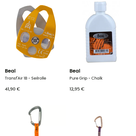
Beal
Beal
Transf'Air 1B - Seilrolle
Pure Grip - Chalk
41,90 €
12,95 €