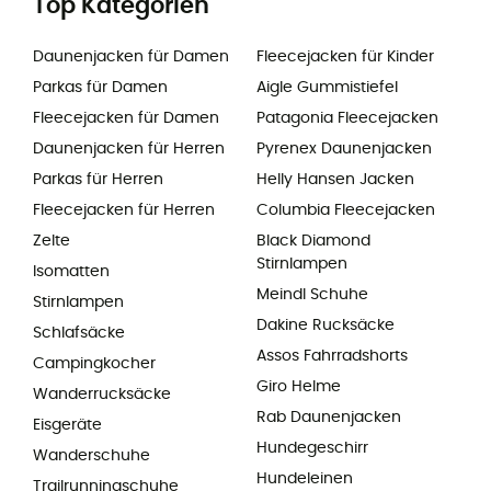
Top Kategorien
Daunenjacken für Damen
Fleecejacken für Kinder
Parkas für Damen
Aigle Gummistiefel
Fleecejacken für Damen
Patagonia Fleecejacken
Daunenjacken für Herren
Pyrenex Daunenjacken
Parkas für Herren
Helly Hansen Jacken
Fleecejacken für Herren
Columbia Fleecejacken
Zelte
Black Diamond
Stirnlampen
Isomatten
Meindl Schuhe
Stirnlampen
Dakine Rucksäcke
Schlafsäcke
Assos Fahrradshorts
Campingkocher
Giro Helme
Wanderrucksäcke
Rab Daunenjacken
Eisgeräte
Hundegeschirr
Wanderschuhe
Hundeleinen
Trailrunningschuhe