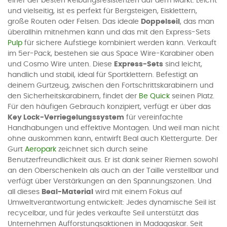
einer der besten Reibungsresistenzen auf dem Markt. Leicht
und vielseitig, ist es perfekt für Bergsteigen, Eisklettern,
große Routen oder Felsen. Das ideale
Doppelseil
, das man
überallhin mitnehmen kann und das mit den Express-Sets
Pulp
für sichere Aufstiege kombiniert werden kann. Verkauft
im 5er-Pack, bestehen sie aus Space Wire-Karabiner oben
und Cosmo Wire unten. Diese
Express-Sets
sind leicht,
handlich und stabil, ideal für Sportklettern. Befestigt an
deinem Gurtzeug, zwischen den Fortschrittskarabinern und
den Sicherheitskarabinern, findet der
Be Quick
seinen Platz.
Für den häufigen Gebrauch konzipiert, verfügt er über das
Key Lock-Verriegelungssystem
für vereinfachte
Handhabungen und effektive Montagen. Und weil man nicht
ohne auskommen kann, entwirft Beal auch Klettergurte. Der
Gurt
Aeropark
zeichnet sich durch seine
Benutzerfreundlichkeit aus. Er ist dank seiner Riemen sowohl
an den Oberschenkeln als auch an der Taille verstellbar und
verfügt über Verstärkungen an den Spannungszonen. Und
all dieses
Beal-Material
wird mit einem Fokus auf
Umweltverantwortung entwickelt: Jedes dynamische Seil ist
recycelbar, und für jedes verkaufte Seil unterstützt das
Unternehmen Aufforstungsaktionen in Madagaskar. Seit