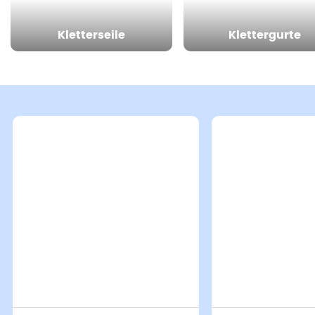
Kletterseile
Klettergurte