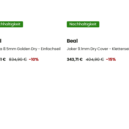
hhaltigkeit
Nachhaltigkeit
l
Beal
a 8.5mm Golden Dry - Einfachseil
Joker 9.1mm Dry Cover - Klettersei
41 €
834,90 €
-10%
343,71 €
404,90 €
-15%