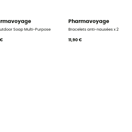
armavoyage
Pharmavoyage
Outdoor Soap Multi-Purpose
Bracelets anti-nausées x 2
 €
11,90 €