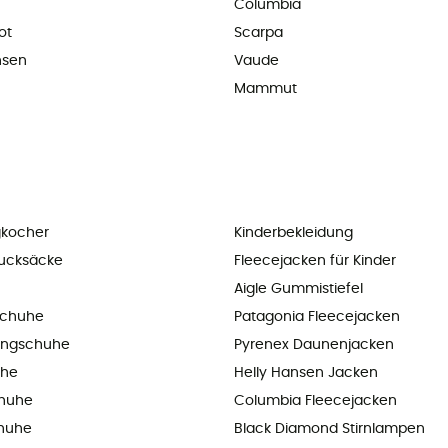
Columbia
ot
Scarpa
nsen
Vaude
Mammut
kocher
Kinderbekleidung
ucksäcke
Fleecejacken für Kinder
Aigle Gummistiefel
chuhe
Patagonia Fleecejacken
ningschuhe
Pyrenex Daunenjacken
uhe
Helly Hansen Jacken
chuhe
Columbia Fleecejacken
huhe
Black Diamond Stirnlampen