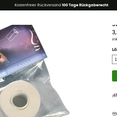
Kostenfreier Rückversand
100 Tage Rückgaberecht
B
S
3
in
L