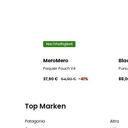
Nachhaltigkeit
MeroMero
Bla
Paquier Pouch V4
Purs
37,90 €
64,90 €
-41%
88,0
Top Marken
Patagonia
Altra