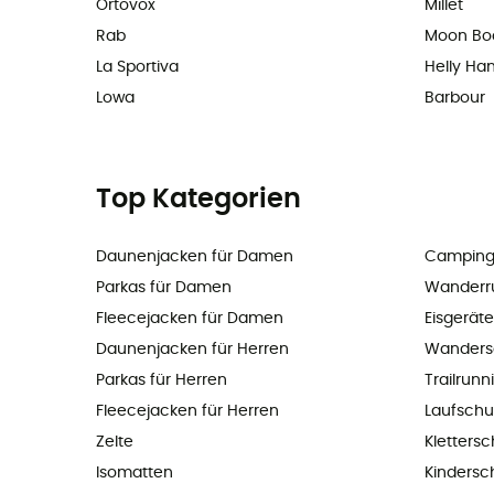
Ortovox
Millet
Rab
Moon Bo
La Sportiva
Helly Ha
Lowa
Barbour
Top Kategorien
Daunenjacken für Damen
Camping
Parkas für Damen
Wanderr
Fleecejacken für Damen
Eisgeräte
Daunenjacken für Herren
Wanders
Parkas für Herren
Trailrun
Fleecejacken für Herren
Laufsch
Zelte
Kletters
Isomatten
Kindersc