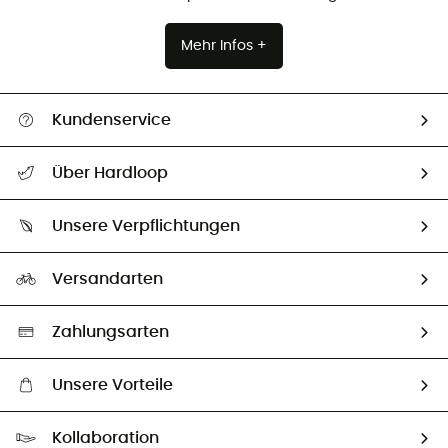
Mehr Infos +
Kundenservice
Alle Hilfethemen
Über Hardloop
Sendungsverfolgung
Über uns
Größentabelle
Unsere Verpflichtungen
HardGuides
Rücksendung & Rückerstattung
Unser Fußabdruck
Unsere Botschafter
Versandarten
Second hand
Auswahl an nachhaltigen Produkten
Zahlungsarten
Unsere Vorteile
Kostenloser Versand ab 100 €
Kollaboration