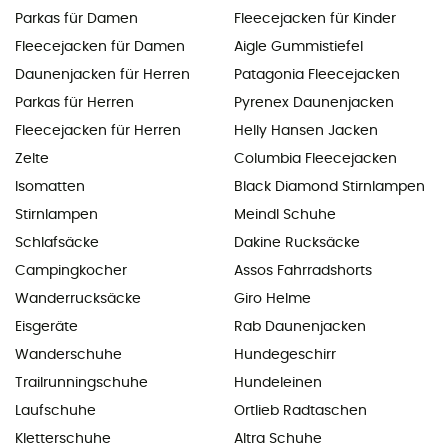
Parkas für Damen
Fleecejacken für Kinder
Fleecejacken für Damen
Aigle Gummistiefel
Daunenjacken für Herren
Patagonia Fleecejacken
Parkas für Herren
Pyrenex Daunenjacken
Fleecejacken für Herren
Helly Hansen Jacken
Zelte
Columbia Fleecejacken
Isomatten
Black Diamond Stirnlampen
Stirnlampen
Meindl Schuhe
Schlafsäcke
Dakine Rucksäcke
Campingkocher
Assos Fahrradshorts
Wanderrucksäcke
Giro Helme
Eisgeräte
Rab Daunenjacken
Wanderschuhe
Hundegeschirr
Trailrunningschuhe
Hundeleinen
Laufschuhe
Ortlieb Radtaschen
Kletterschuhe
Altra Schuhe