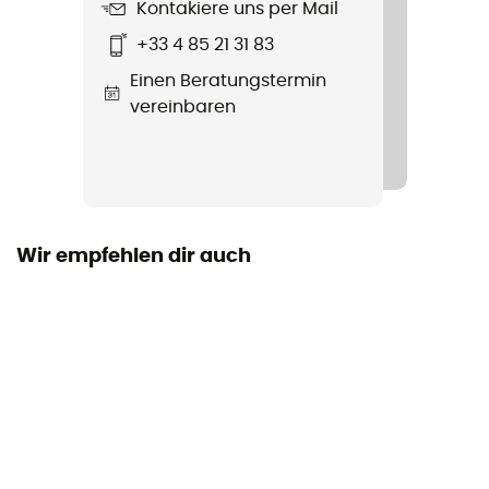
Kontakiere uns per Mail
Material
+33 4 85 21 31 83
Stainless steel
Einen Beratungstermin
Klemmsystem
vereinbaren
Mikrometrische Einstellung (Ferse)
Bindung
Automatisch
Wir empfehlen dir auch
Persönliche Schutzausrüstung
PPE - Category 2