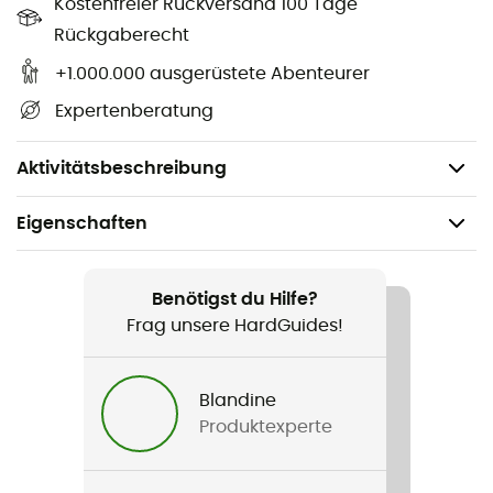
Kostenfreier Rückversand 100 Tage
vorne (geringe Kosten)
Rückgaberecht
Ultra-präzise, durchdringende Zacken und
profilierte vordere Spitze
+1.000.000 ausgerüstete Abenteurer
Mikrometrisch einstellbare Fersenhalterung
Expertenberatung
Schmaler und dünner Bügel
Antistollplatten
Aktivitätsbeschreibung
Eigenschaften
Geeignet für
Bergsteigen
Benötigst du Hilfe?
Frag unsere HardGuides!
Gewicht
960 g
Blandine
Produktexperte
Produkt
Stinger