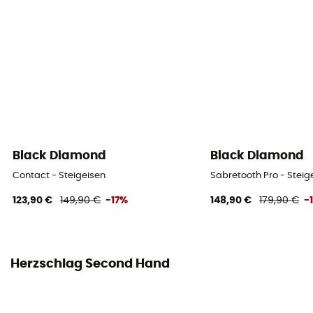
Black Diamond
Black Diamond
Contact - Steigeisen
Sabretooth Pro - Steig
123,90 €
149,90 €
-17%
148,90 €
179,90 €
-
Herzschlag Second Hand