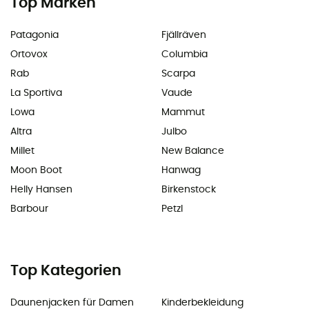
Top Marken
Patagonia
Fjällräven
Ortovox
Columbia
Rab
Scarpa
La Sportiva
Vaude
Lowa
Mammut
Altra
Julbo
Millet
New Balance
Moon Boot
Hanwag
Helly Hansen
Birkenstock
Barbour
Petzl
Top Kategorien
Daunenjacken für Damen
Kinderbekleidung