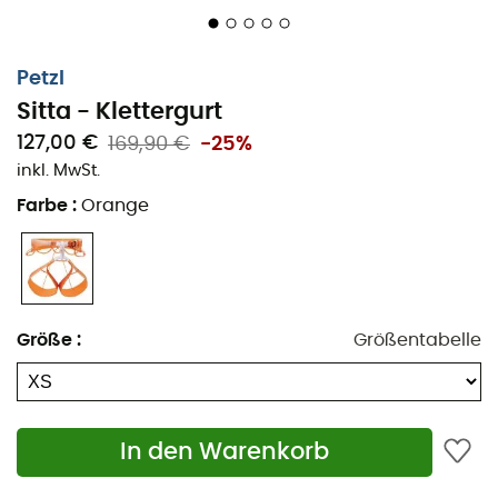
einen extrem dünnen Hüftgurt und Beinschlaufen, die
mit der
Wireframe
-Technologie hergestellt sind und
hochleistungsfähige Polyethylenfasern verwenden, um
Petzl
eine optimale Lastverteilung zu gewährleisten. Der
Sitta
Sitta - Klettergurt
ist darauf ausgelegt, eine
große Menge an Ausrüstung
127,00 €
169,90 €
-25%
zu transportieren, mit seinen
fünf Materialschlaufen
inkl. MwSt.
und zwei
Caritool Evo
-Werkzeughaltern, die die
Organisation deiner Ausrüstung für Fels-, Eis- oder
Farbe
:
Orange
Mischklettern erleichtern. Die
Haltbarkeit
wird nicht
vernachlässigt, dank der verstärkten Einbindepunkte
und einer abriebfesten Konstruktion, die eine erhöhte
Langlebigkeit trotz der Abnutzung durch Seilreibung
gewährleistet.
Größe
:
Größentabelle
Materialien: Polyamid, Polyester, Aluminium,
hochdichtes Polyethylen
Zwei sehr große starre vordere Materialschlaufen
In den Warenkorb
Drei halbsteife hintere Materialschlaufen