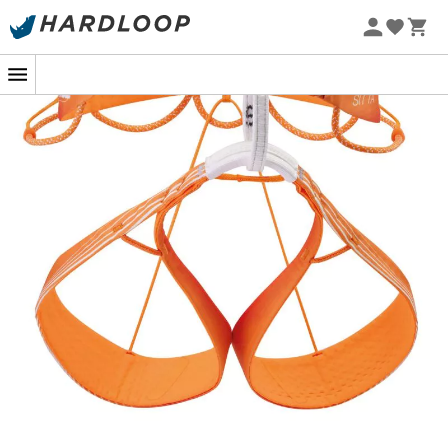
Begib dich auf deine nächsten
alpinen Abenteuer
mit
dem
Sitta Klettergurt
von
Petzl
, einer bevorzugten
Wahl für
Kletterer
und
Alpinisten
, die
Leistung
ohne
Kompromisse beim Komfort suchen. Dieser
ultraleichte
und kompakte
Gurt, der für Klettern und Alpinismus
entwickelt wurde, ermöglicht dir eine uneingeschränkte
Bewegungsfreiheit, egal ob du an der Felswand oder im
Gebirge unterwegs bist. Sein schlankes Design integriert