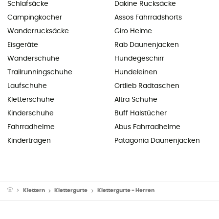
Schlafsäcke
Dakine Rucksäcke
Campingkocher
Assos Fahrradshorts
Wanderrucksäcke
Giro Helme
Eisgeräte
Rab Daunenjacken
Wanderschuhe
Hundegeschirr
Trailrunningschuhe
Hundeleinen
Laufschuhe
Ortlieb Radtaschen
Kletterschuhe
Altra Schuhe
Kinderschuhe
Buff Halstücher
Fahrradhelme
Abus Fahrradhelme
Kindertragen
Patagonia Daunenjacken
Klettern
Klettergurte
Klettergurte - Herren