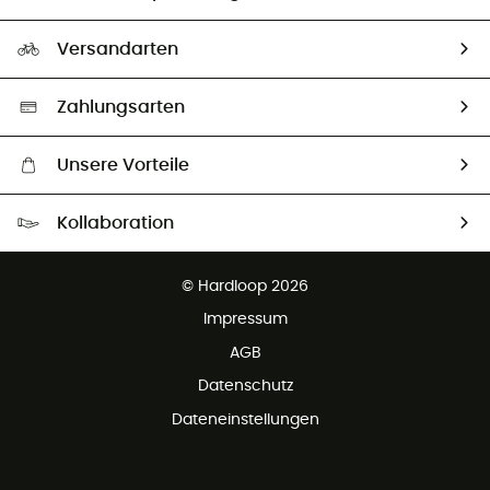
HardGuides
Rücksendung & Rückerstattung
Unser Fußabdruck
Unsere Botschafter
Versandarten
Second hand
Auswahl an nachhaltigen Produkten
Zahlungsarten
Unsere Vorteile
Kostenloser Versand ab 100 €
Kollaboration
Kostenfreier Rückversand - 100 Tage Rückgaberecht
Kundenservice ist kostenlos
© Hardloop 2026
Impressum
AGB
Datenschutz
Dateneinstellungen