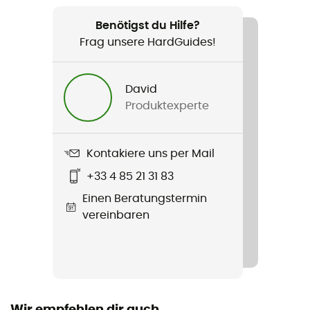
Benötigst du Hilfe?
Produkt
Frag unsere HardGuides!
Sitta
Technologien
David
WIREFRAME
Produktexperte
Material
Polyamide, Polyester, Aluminium, Polyéthylène
Kontakiere uns per Mail
+33 4 85 21 31 83
Füllmaterial
Einen Beratungstermin
Gürtel / Oberschenkelgurte
vereinbaren
Zertifizierung
CE EN 12277 type C, UIAA
Schließsystem für den Schultergurt
Verschlussschnallen