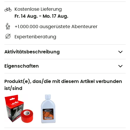
Doubleback HD-Schnallen
Kostenlose Lieferung
Taillenumfang: XS: 65 - 71 cm / S: 71 - 77 cm / M: 77 -
Fr. 14 Aug.
-
Mo. 17 Aug.
84 cm / L: 84 - 92 cm
Beinumfang: XS: 48 - 53 cm / S: 48 - 53 cm / M: 52 -
+1.000.000 ausgerüstete Abenteurer
57 cm / L: 55 - 60 cm
Expertenberatung
Zertifizierungen: CE EN 12277 Typ C, UKCA, UIAA
Gewicht: XS: 255 g / S: 270 g / M: 285 g / L: 300 g
Aktivitätsbeschreibung
Eigenschaften
Geeignet für
Produkt(e), das/die mit diesem Artikel verbunden
Klettern / Mehrseillängen-Klettern / Bergsteigen
ist/sind
Geschlecht
Herren / Damen
Gewicht
250 g (XS) / 255 g (S) / 275 g (M) / 290 g (L)