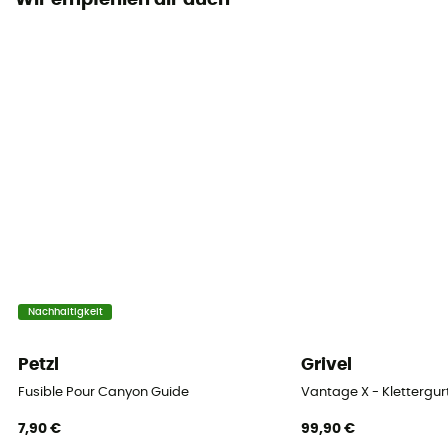
Wir empfehlen dir auch
Materialschlaufen
5 Schlaufen
Eisschraubenbefestigungsschlaufen
2 Schlaufen
Oberschenkelgurte
Elastische Bänder
Schlaufe Reißleine
Ja
Nachhaltigkeit
Anseilpunkt
2 Anseilpunkte
Petzl
Grivel
Fusible Pour Canyon Guide
Vantage X - Klettergur
Oberschenkelumfang
48 - 53 cm (XS) / 48 - 53 cm (S) / 52 - 57 cm (M) / 55
7,90 €
99,90 €