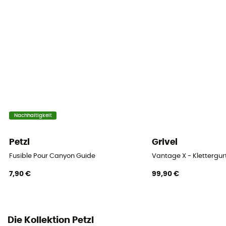
Materialschlaufen
2 Schlaufen
Oberschenkelgurte
Verstellbar
Hüftgurte
Abnehmbar
Nachhaltigkeit
Magnesiasack-Schlaufe
Ja
Petzl
Grivel
Fusible Pour Canyon Guide
Vantage X - Klettergur
Anseilpunkt
2 Anseilpunkte
7,90 €
99,90 €
Oberschenkelumfang
34 - 44 cm
Die Kollektion Petzl