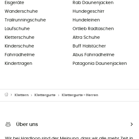
Eisgeräte
Rab Daunenjacken
Wanderschuhe
Hundegeschirr
Trailrunningschuhe
Hundeleinen
Laufschuhe
Ortlieb Radtaschen
Kletterschuhe
Altra Schuhe
Kinderschuhe
Buff Halstücher
Fahrradhelme
Abus Fahrradhelme
Kindertragen
Patagonia Daunenjacken
Klettern
Klettergurte
Klettergurte - Herren
Über uns
Wir bei Hardloop sind der Meinung, dass wir alle mehr Zeit in