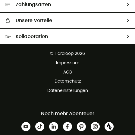
Auswahl an nachhaltigen Produkten
Zahlungsarten
Unsere Vorteile
Kostenloser Versand ab 100 €
Kollaboration
Kostenfreier Rückversand - 100 Tage Rückgaberecht
Kundenservice ist kostenlos
© Hardloop 2026
Impressum
AGB
Datenschutz
Dateneinstellungen
Noch mehr Abenteuer