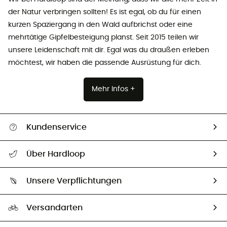
der Natur verbringen sollten! Es ist egal, ob du für einen
kurzen Spaziergang in den Wald aufbrichst oder eine
mehrtätige Gipfelbesteigung planst. Seit 2015 teilen wir
unsere Leidenschaft mit dir. Egal was du draußen erleben
möchtest, wir haben die passende Ausrüstung für dich.
Mehr Infos +
Kundenservice
Alle Hilfethemen
Über Hardloop
Sendungsverfolgung
Über uns
Größentabelle
Unsere Verpflichtungen
HardGuides
Rücksendung & Rückerstattung
Unser Fußabdruck
Unsere Botschafter
Versandarten
Second hand