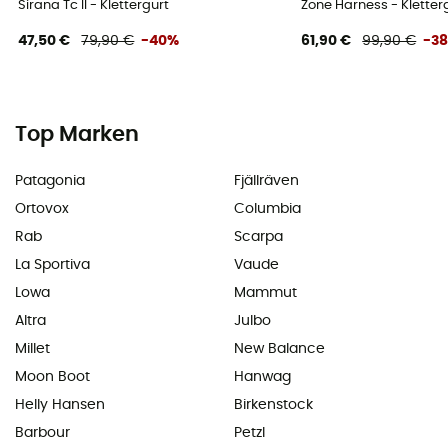
Sirana Tc II - Klettergurt
Zone Harness - Kletter
47,50 €
79,90 €
-40%
61,90 €
99,90 €
-3
Top Marken
Patagonia
Fjällräven
Ortovox
Columbia
Rab
Scarpa
La Sportiva
Vaude
Lowa
Mammut
Altra
Julbo
Millet
New Balance
Moon Boot
Hanwag
Helly Hansen
Birkenstock
Barbour
Petzl