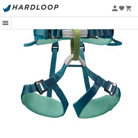
systematische Zentrierung der Einbindepunkte und
garantieren eine einfache und schnelle Einstellung. Sein
farbiger Verbindungspunkt ermöglicht eine schnelle
visuelle Kontrolle des Sicherungspunktes. Einmal
Kletterer, immer Kletterer!
Hervorragende Lastverteilung dank EndoFrame-
Technologie
Empfohlenes Gewicht des Kindes: < 40 kg
Taillenumfang: 54 - 64 cm
Beinumfang: 34 - 44 cm
Hüftgurt und Beinschlaufen mit doppeltem
Gurtband
Breiterer Hüftgurt an den Seiten
Keine durchgehenden Nähte zur Vermeidung von
Reibungszonen
2 DoubleBack-Schnallen am Hüftgurt für eine