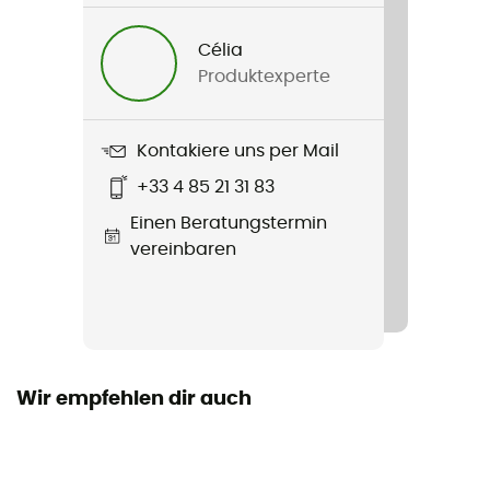
Oberschenkelverstellung
Célia
Ja
Produktexperte
Normen
CE-Norm
Kontakiere uns per Mail
+33 4 85 21 31 83
Material
Einen Beratungstermin
Polyester, EVA, Polyuréthane, Acier
vereinbaren
Füllmaterial
Gürtel / Oberschenkelgurte
Zertifizierung
CE EN 12277 type C, UKCA, UIAA
Wir empfehlen dir auch
Schließsystem für den Schultergurt
Verschlussschnallen