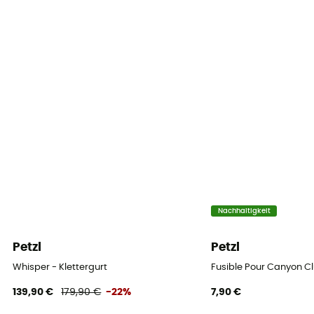
Taillenumfang
54 - 64 cm
Système Fermeture baudrier
Boucles Doubleback
Anleitung
Beipackzettel einsehen
Konformitätserklärung
Konformitätserklärung einsehen
Nachhaltigkeit
Persönliche Schutzausrüstung
PPE - Category 3
Petzl
Petzl
Whisper - Klettergurt
Fusible Pour Canyon C
139,90 €
179,90 €
-22%
7,90 €