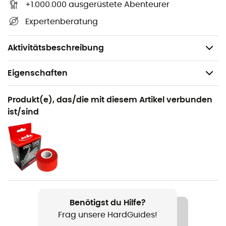
+1.000.000 ausgerüstete Abenteurer
verbessern. Es basiert auf einem doppelten Gurtband,
Expertenberatung
das in den Hüftgurt und die Beinschlaufen integriert ist,
sowie auf einer Verbreiterung des Hüftgurts an den
Seiten.
Aktivitätsbeschreibung
Eigenschaften
Geeignet für
Produkt(e), das/die mit diesem Artikel verbunden
Klettern / Indoor-Klettern
ist/sind
Geschlecht
Kinder
Gewicht
335 g
Benötigst du Hilfe?
Produkt
Frag unsere HardGuides!
Macchu