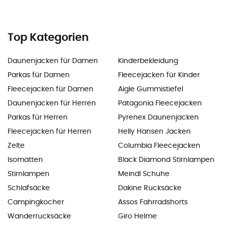
Top Kategorien
Daunenjacken für Damen
Kinderbekleidung
Parkas für Damen
Fleecejacken für Kinder
Fleecejacken für Damen
Aigle Gummistiefel
Daunenjacken für Herren
Patagonia Fleecejacken
Parkas für Herren
Pyrenex Daunenjacken
Fleecejacken für Herren
Helly Hansen Jacken
Zelte
Columbia Fleecejacken
Isomatten
Black Diamond Stirnlampen
Stirnlampen
Meindl Schuhe
Schlafsäcke
Dakine Rucksäcke
Campingkocher
Assos Fahrradshorts
Wanderrucksäcke
Giro Helme