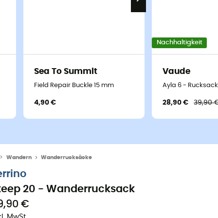
Nachhaltigkeit
Sea To Summit
Vaude
Field Repair Buckle 15 mm
Ayla 6 - Rucksack
4,90 €
28,90 €
39,90 
Wandern
Wanderrucksäcke
errino
teep 20 - Wanderrucksack
9,90 €
kl. MwSt.