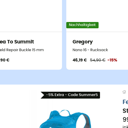
Nachhaltigkeit
ea To Summit
Gregory
ield Repair Buckle 15 mm
Nano 16 - Rucksack
,90 €
46,19 €
54,90 €
-15%
-5% Extra - Code Summer5
F
S
9
in