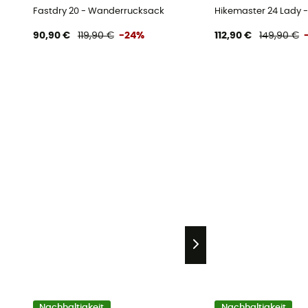
Fastdry 20 - Wanderrucksack
Hikemaster 24 Lady
90,90 €
119,90 €
-24%
112,90 €
149,90 €
Nachhaltigkeit
Nachhaltigkeit