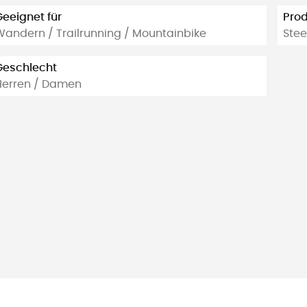
Geeignet für
Prod
Wandern / Trailrunning / Mountainbike
Stee
Geschlecht
Herren / Damen