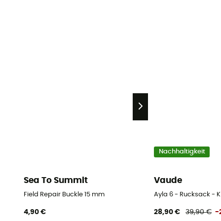
Nachhaltigkeit
Sea To Summit
Vaude
Field Repair Buckle 15 mm
Ayla 6 - Rucksack - K
4,90 €
28,90 €
39,90 €
-