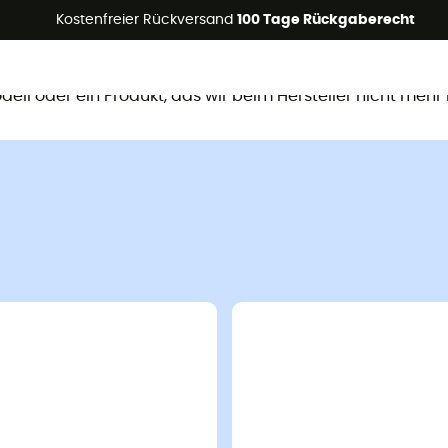
Kostenfreier Rückversand
100 Tage Rückgaberecht
ieses Produkt ist nicht mehr verfügb
Modell oder ein Produkt, das wir beim Hersteller nicht mehr