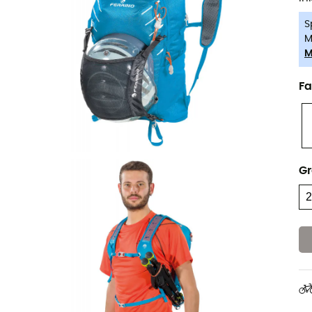
S
M
M
Fa
G