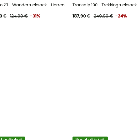
sack - Damen
o 23 - Wanderrucksack - Herren
Transalp 100 - Trekkingrucksack
0 €
124,90 €
-31%
187,90 €
249,90 €
-24%
hhaltigkeit
Nachhaltigkeit