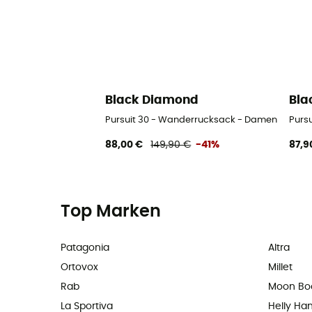
Black Diamond
Bla
Pursuit 30 - Wanderrucksack - Damen
Purs
88,00 €
149,90 €
-41%
87,9
Top Marken
Patagonia
Altra
Ortovox
Millet
Rab
Moon Bo
La Sportiva
Helly Ha