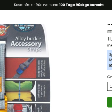
Kostenfreier Rückversand
100 Tage Rückgaberecht
-5% Extra - Code Summer5
S
S
m
1
in
S
M
M
G