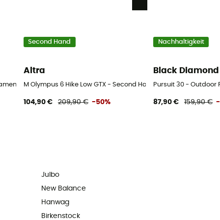
Second Hand
Nachhaltigkeit
Altra
Black Diamond
Damen
M Olympus 6 Hike Low GTX - Second Hand Wanderschuhe - Her
Pursuit 30 - Outdoo
104,90 €
209,90 €
-50%
87,90 €
159,90 €
Julbo
New Balance
Hanwag
Birkenstock