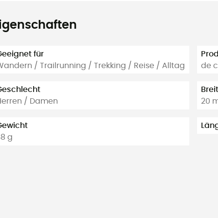
igenschaften
Geeignet für
Prod
andern / Trailrunning / Trekking / Reise / Alltag
de c
Geschlecht
Brei
Herren / Damen
20 
Gewicht
Län
38 g