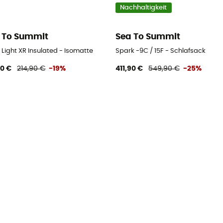
Nachhaltigkeit
 To Summit
Sea To Summit
xpressschlinge
 Light XR Insulated - Isomatte
Spark -9C / 15F - Schlafsack
90 €
214,90 €
-19%
411,90 €
549,90 €
-25%