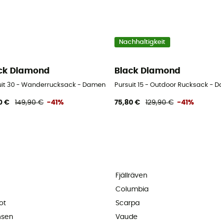
Nachhaltigkeit
ck Diamond
Black Diamond
uit 30 - Wanderrucksack - Damen
Pursuit 15 - Outdoor Rucksack - 
0 €
149,90 €
-41%
75,80 €
129,90 €
-41%
Fjällräven
Columbia
ot
Scarpa
nsen
Vaude