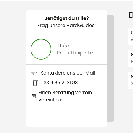
E
Benötigst du Hilfe?
Frag unsere HardGuides!
W
Théo
Produktexperte
Kontakiere uns per Mail
+33 4 85 21 31 83
Einen Beratungstermin
vereinbaren