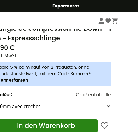
Expertenrat
Klettern
Kletterausrüstung
Schlingen & Bänder
ea To Summit
angle de compression Tie Down - 1
 - Expressschlinge
1,90 €
kl. MwSt.
pare 5 % beim Kauf von 2 Produkten, ohne
indestbestellwert, mit dem Code Summer5.
ehr erfahren
röße
:
Größentabelle
In den Warenkorb