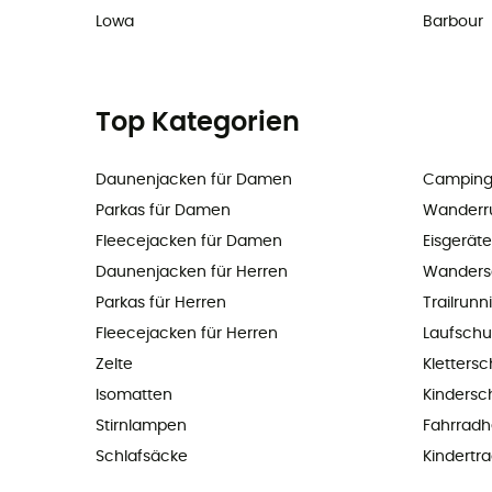
Lowa
Barbour
Top Kategorien
Daunenjacken für Damen
Camping
Parkas für Damen
Wanderr
Fleecejacken für Damen
Eisgeräte
Daunenjacken für Herren
Wanders
Parkas für Herren
Trailrun
Fleecejacken für Herren
Laufsch
Zelte
Kletters
Isomatten
Kindersc
Stirnlampen
Fahrrad
Schlafsäcke
Kindertr