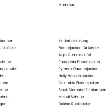
Mammut
kocher
Kinderbekleidung
ucksäcke
Fleecejacken für Kinder
Aigle Gummistiefel
chuhe
Patagonia Fleecejacken
ningschuhe
Pyrenex Daunenjacken
uhe
Helly Hansen Jacken
chuhe
Columbia Fleecejacken
huhe
Black Diamond Stirnlampen
helme
Meindl Schuhe
agen
Dakine Rucksäcke