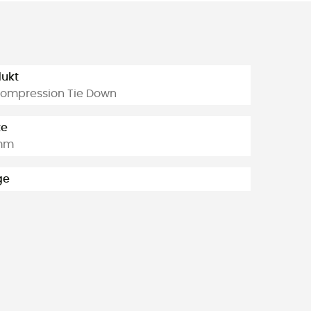
ukt
ompression Tie Down
te
mm
ge