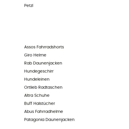
Petzl
Assos Fahrradshorts
Giro Helme
Rab Daunenjacken
Hundegeschirr
Hundeleinen
Ortlieb Radtaschen
Altra Schuhe
Buff Halstücher
Abus Fahrradhelme
Patagonia Daunenjacken