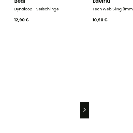
Beal
Edelrid
Dynaloop - Seilschlinge
Tech Web Sling 8mm 
12,90 €
10,90 €