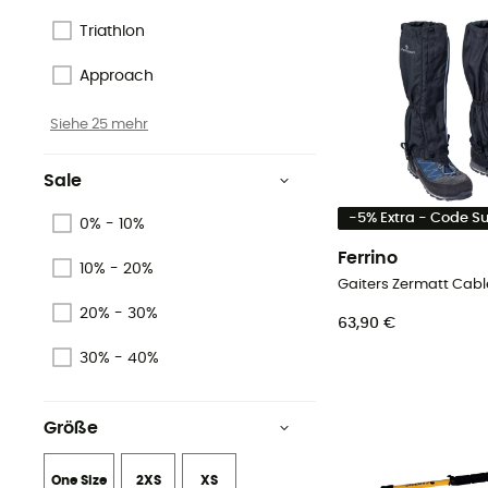
Triathlon
Approach
Siehe 25 mehr
Sale
-5% Extra - Code 
0% - 10%
Ferrino
10% - 20%
Gaiters Zermatt Cab
20% - 30%
63,90 €
30% - 40%
Größe
One Size
2XS
XS