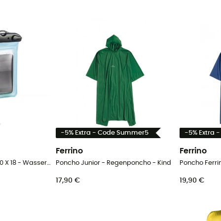
-5% Extra - Code Summer5
-5% Extra 
Ferrino
Ferrino
Tpu Waterproof Bag 10 X 18 - Wasserdichte Handyhülle
Poncho Junior - Regenponcho - Kind
Poncho Ferri
17,90 €
19,90 €