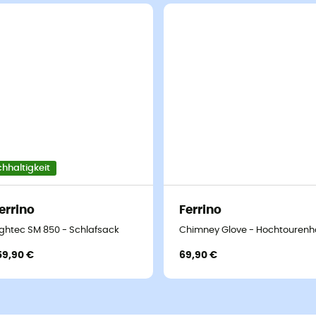
hhaltigkeit
errino
Ferrino
ightec SM 850 - Schlafsack
Chimney Glove - Hochtouren
59,90 €
69,90 €