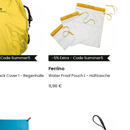
- Code Summer5
-5% Extra - Code Summer5
Ferrino
ck Cover 1 - Regenhülle
Water Proof Pouch L - Hüfttasche
11,90 €