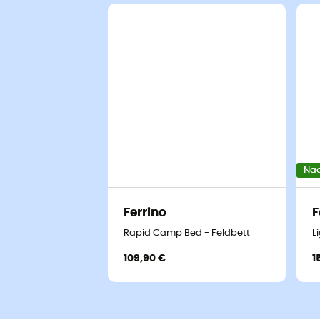
Nac
Ferrino
F
Rapid Camp Bed - Feldbett
L
109,90 €
1