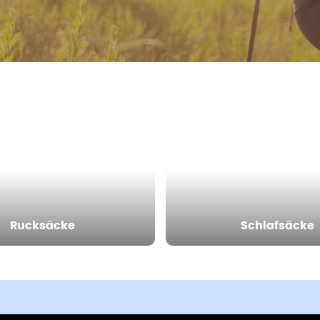
Rucksäcke
Schlafsäcke