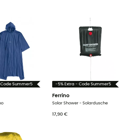
- Code Summer5
-5% Extra - Code Summer5
Ferrino
no
Solar Shower - Solardusche
17,90 €