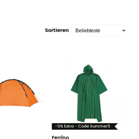
Sortieren
-5% Extra - Code Summer5
Ferrino