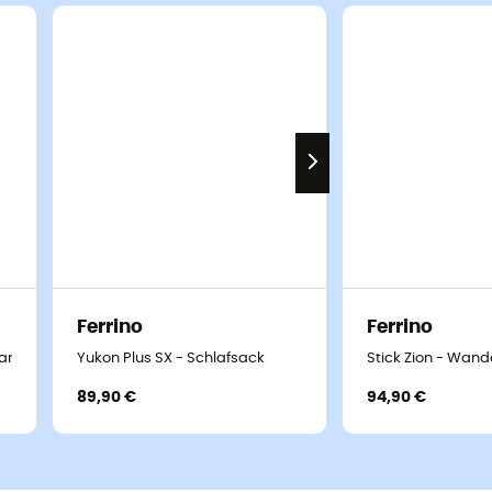
Ferrino
Ferrino
handschuhe
Yukon Plus SX - Schlafsack
Stick Zion - Wan
89,90 €
94,90 €