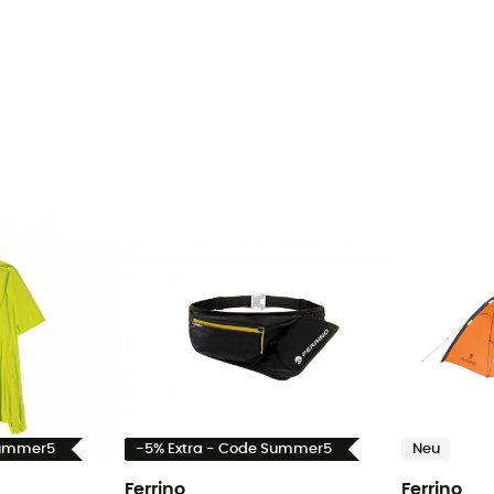
Summer5
-5% Extra - Code Summer5
Neu
Ferrino
Ferrino