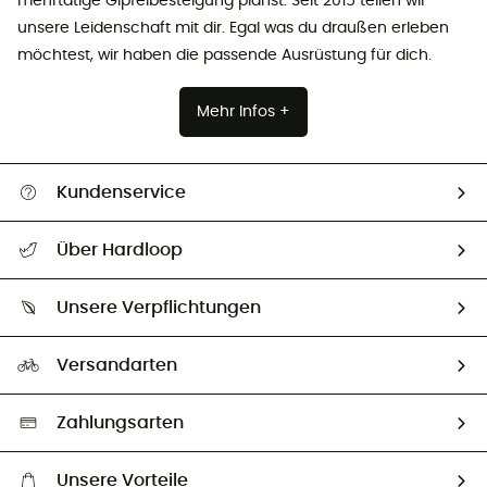
mehrtätige Gipfelbesteigung planst. Seit 2015 teilen wir
unsere Leidenschaft mit dir. Egal was du draußen erleben
möchtest, wir haben die passende Ausrüstung für dich.
Mehr Infos +
Kundenservice
Alle Hilfethemen
Über Hardloop
Sendungsverfolgung
Über uns
Größentabelle
Unsere Verpflichtungen
HardGuides
Rücksendung & Rückerstattung
Unser Fußabdruck
Unsere Botschafter
Versandarten
Second hand
Auswahl an nachhaltigen Produkten
Zahlungsarten
Unsere Vorteile