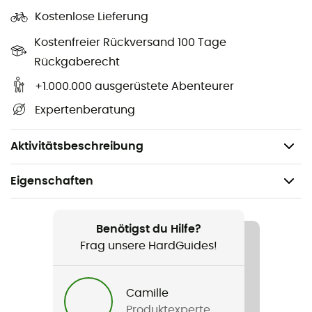
werden im asymmetrischen Mesh, den Rändern
Kostenlose Lieferung
und den Riemen verwendet — das asymmetrische
Mesh und das Neigungsmaterial sind bluesign®-
Kostenfreier Rückversand 100 Tage
zertifiziert.
Rückgaberecht
Inklusive einer Aufbewahrungstasche mit
+1.000.000 ausgerüstete Abenteurer
Reißverschluss.
Expertenberatung
Geschützt durch die lebenslange Garantie von
NEMO.
Aktivitätsbeschreibung
Eigenschaften
Geeignet für
Camping / Biwak
Benötigst du Hilfe?
Frag unsere HardGuides!
Geschlecht
Herren / Damen
Camille
Produktexperte