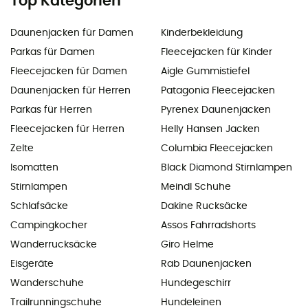
Top Kategorien
Daunenjacken für Damen
Kinderbekleidung
Parkas für Damen
Fleecejacken für Kinder
Fleecejacken für Damen
Aigle Gummistiefel
Daunenjacken für Herren
Patagonia Fleecejacken
Parkas für Herren
Pyrenex Daunenjacken
Fleecejacken für Herren
Helly Hansen Jacken
Zelte
Columbia Fleecejacken
Isomatten
Black Diamond Stirnlampen
Stirnlampen
Meindl Schuhe
Schlafsäcke
Dakine Rucksäcke
Campingkocher
Assos Fahrradshorts
Wanderrucksäcke
Giro Helme
Eisgeräte
Rab Daunenjacken
Wanderschuhe
Hundegeschirr
Trailrunningschuhe
Hundeleinen