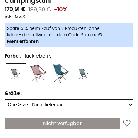
Campingstuhl
Aluminiumrohre der Serie 7001 sind für eine
170,91 €
189,90 €
-10%
lebenslange Stabilität und Zuverlässigkeit
inkl. MwSt.
ausgelegt.
Spare 5 % beim Kauf von 2 Produkten, ohne
Das nahtlose Sitzdesign wird durch ein
Mindestbestellwert, mit dem Code Summer5.
maßgeschneidertes Mesh ermöglicht, das sich
Mehr erfahren
besser an verschiedene Körperformen anpasst.
Farbe
:
Huckleberry
Intuitives Design mit Kordelrahmenkomponenten
und zufriedenstellenden Kugelgelenk-
Sitzbefestigungen.
Präzises und hochwertiges Material verstärkt das
Vertrauen und wirkt edel.
Größe
:
Jeder Rahmenpfosten hat einen einzigartigen
Durchmesser und eine einzigartige Form, die für
Gewicht und Festigkeit optimiert sind.
Nicht verfügbar
100 % recycelte Materialien nach dem Verbrauch