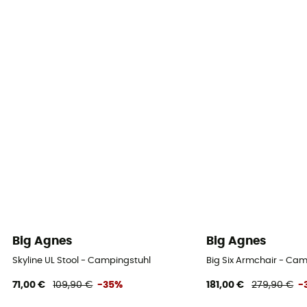
Big Agnes
Big Agnes
Skyline UL Stool - Campingstuhl
Big Six Armchair - Ca
71,00 €
109,90 €
-35%
181,00 €
279,90 €
-