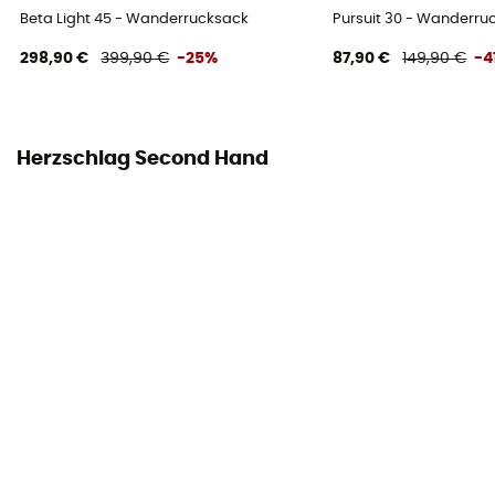
Brustgurt
Beta Light 45 - Wanderrucksack
Pursuit 30 - Wanderr
Höhe verstellbar
298,90 €
399,90 €
-25%
87,90 €
149,90 €
-4
Flaschen Träger
Nein
Herzschlag Second Hand
Befestigungsmöglichkeiten für Helme
Nein
Futtermaterial
100% polyester
Reflektierende Elemente
Nein
Tragesystem
Shoulder straps