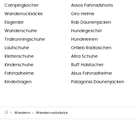
Campingkocher
Assos Fahrradshorts
Wanderrucksäcke
Giro Helme
Eisgeräte
Rab Daunenjacken
Wanderschuhe
Hundegeschirr
Trailrunningschuhe
Hundeleinen
Laufschuhe
Ortlieb Radtaschen
Kletterschuhe
Altra Schuhe
Kinderschuhe
Buff Halstücher
Fahrradhelme
Abus Fahrradhelme
Kindertragen
Patagonia Daunenjacken
Wandern
Wanderrucksäcke