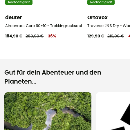
Kompressionsriemen
Nachhaltigkeit
Nachhaltigkeit
Ja
deuter
Ortovox
Fächer
Aircontact Core 60+10 - Trekkingrucksack - Herren
Traverse 28 S Dry - W
Wertgegenstandfach
184,90 €
289,90 €
-36%
129,90 €
219,90 €
-
Gut für dein Abenteuer und den
Planeten...