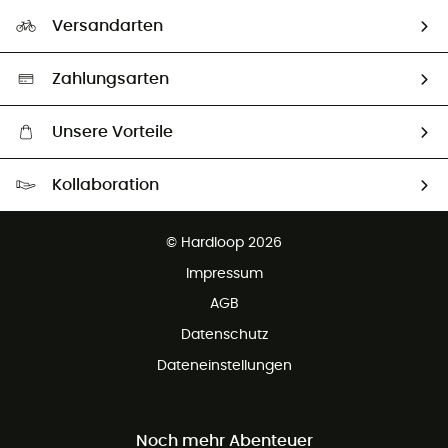
Unser Fußabdruck
Unsere Botschafter
Versandarten
Second hand
Auswahl an nachhaltigen Produkten
Zahlungsarten
Unsere Vorteile
Kostenloser Versand ab 100 €
Kollaboration
Kostenfreier Rückversand - 100 Tage Rückgaberecht
Kundenservice ist kostenlos
© Hardloop 2026
Impressum
AGB
Datenschutz
Dateneinstellungen
Noch mehr Abenteuer