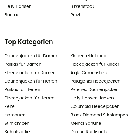
Helly Hansen
Birkenstock
Barbour
Petzl
Top Kategorien
Daunenjacken für Damen
Kinderbekleidung
Parkas für Damen
Fleecejacken für Kinder
Fleecejacken für Damen
Aigle Gummistiefel
Daunenjacken für Herren
Patagonia Fleecejacken
Parkas für Herren
Pyrenex Daunenjacken
Fleecejacken für Herren
Helly Hansen Jacken
Zelte
Columbia Fleecejacken
Isomatten
Black Diamond Stirnlampen
Stirnlampen
Meindl Schuhe
Schlafsäcke
Dakine Rucksäcke