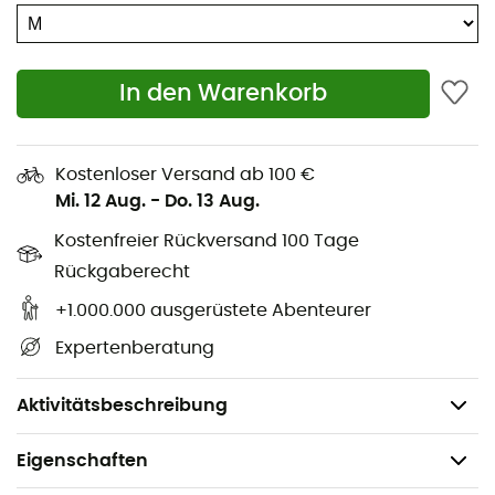
Ein Reißverschlussfach und drei dehnbare Taschen
an den Schultergurten
Wasserabweisender Hauptreißverschluss
In den Warenkorb
Innenliegende Reißverschlusstasche mit
Schlüsselclip
Kostenloser Versand ab 100 €
Große, dehnbare Fronttasche und zwei seitliche
Mi. 12 Aug.
-
Do. 13 Aug.
Schnellzugriffstaschen
Kostenfreier Rückversand 100 Tage
Tasche für Trinksystem mit Befestigungsclip
(Reservoir nicht enthalten)
Rückgaberecht
Hauptstoff: 80 % recyceltes Nylon - 20 % Nylon
+1.000.000 ausgerüstete Abenteurer
Futter: 100 % Polyester
Expertenberatung
Volumen: 30 L
Gewicht: 792 g
Aktivitätsbeschreibung
Eigenschaften