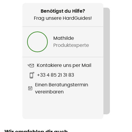
Geeignet für
Wandern / Fast hiking
Benötigst du Hilfe?
Frag unsere HardGuides!
Geschlecht
Damen
Mathilde
Produktexperte
Gewicht
792 g
Kontakiere uns per Mail
Produkt
+33 4 85 21 31 83
Pursuit 30
Einen Beratungstermin
Seilhalterung
vereinbaren
Nein
Trinksystem : Kompatibel
Ja