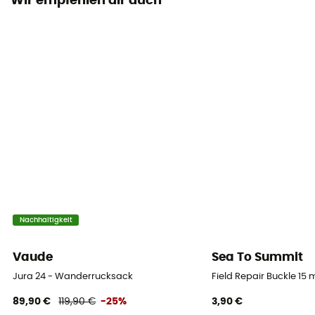
Wir empfehlen dir auch
Befestigungsmöglichkeiten für Stöcke
Ja
Technologien
BD Continuous Fit Harness
Wasserdichtigkeit
Nein
Material
Synthetisch (Nylon)
Befestigungsmöglichkeiten für Ski
Nachhaltigkeit
Nein
Vaude
Sea To Summit
Regenschutz
Jura 24 - Wanderrucksack
Field Repair Buckle 15
Nein
89,90 €
119,90 €
-25%
3,90 €
Label