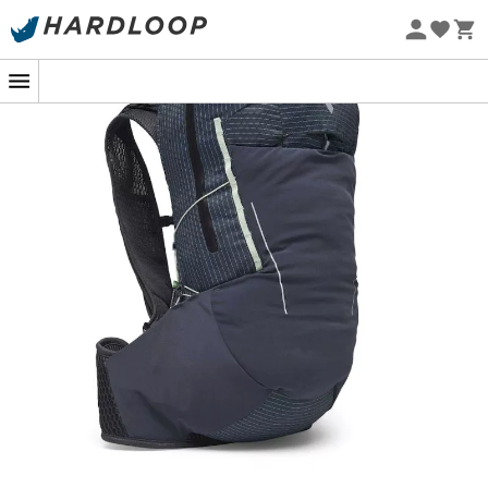
-5% Extra - Code Summer5
Nachhaltigkeit
Bist du bereit, die Gipfel zu erobern oder in die wilde
Natur zu entfliehen? Der
Pursuit 30
Outdoor Rucksack für
Damen
von
Black Diamond
ist dein idealer Begleiter für
alle Bergabenteuer. Exklusiv für diejenigen entworfen,
die Abenteuerlust verspüren, bietet er
außergewöhnlichen
Komfort
und beeindruckende
Effizienz
, sodass du deine Träume ohne Kompromisse
verfolgen kannst.
Mit einem
ergonomischen
Design, das speziell an die
weibliche Anatomie angepasst ist, sorgt der
Pursuit 30
für optimalen Halt dank seiner
verstellbaren
Schultergurte
und des
gepolsterten Hüftgurts
. Mit
einem Fassungsvermögen von
30 Litern
bietet er
ausreichend Platz, um alles Notwendige für deine
Tageswanderungen zu transportieren. Kurz gesagt, er