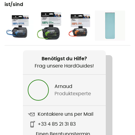
Camping / Biwak
ist/sind
Geschlecht
Herren / Damen
Gewicht
M : 1 250 g - L : 1 450 g
Benötigst du Hilfe?
Produkt
Frag unsere HardGuides!
Nightec Lite Pro 600
Länge
Arnaud
Produktexperte
Label
Recycelt
Kontakiere uns per Mail
Form
+33 4 85 21 31 83
Mumienform
Einen Beratungstermin