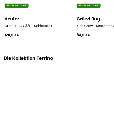
Obermaterial
Nachhaltigkeit
Nachhaltigkeit
90% Nylon 310 40D Diamond Ripstop 10% Polyester 190T
deuter
Grüezi Bag
Orbit EL 0C / 32F - Schlafsack
Kids Grow - Kindersch
129,90 €
84,90 €
Die Kollektion Ferrino