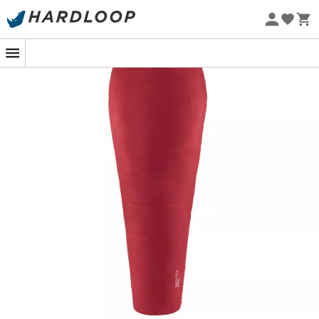
Wärmespeicherung, da diese Form körpernah ist.
-5% Extra - Code Summer5
Nutzbar bei einer Komforttemperatur von 0°C, wird
Nachhaltigkeit
dieser
Schlafsack
von
Ferrino
dein Begleiter bei deinen
Treks
und
alpinen Wanderungen
sein! Außerdem
schätzen wir seine
Anti-Kälte-Kapuze
, die das
Wärmegefühl während deiner Nächte verbessert. Der
Nightec Lite Pro 600
ist eine sichere Wahl, um dich von
den langen Wanderstunden während deiner
Bergtouren
zu erholen!
Komforttemperatur: 0°C
Grenztemperatur: -5°C
Extremtemperatur: -22°C
Synthetische Isolierung
Füllung:
Mikrofaser 740 g Shingle-Konstruktion
Shingle-Füllung
, die eine höhere Wärmeisolierung
bei gleichem Volumen ermöglicht
Mumienform