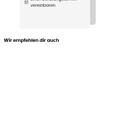
vereinbaren
Füllmaterial
Kunstfaser
Material
100% Polyester 190T
Wir empfehlen dir auch
Maß
M : 205 x 75 x 50 cm - L : 220 x 80 x 55 cm
Packmaß
M : 17 x 40 cm - L : 19 x 40 cm
Komfort-Temperatur
0°C
Extrem-Temperatur
-22°C