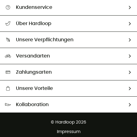
Kundenservice
Alle Hilfethemen
Über Hardloop
Sendungsverfolgung
Über uns
Größentabelle
Unsere Verpflichtungen
HardGuides
Rücksendung & Rückerstattung
Unser Fußabdruck
Unsere Botschafter
Versandarten
Second hand
Auswahl an nachhaltigen Produkten
Zahlungsarten
Unsere Vorteile
Kostenloser Versand ab 100 €
Kollaboration
Kostenfreier Rückversand - 100 Tage Rückgaberecht
Kundenservice ist kostenlos
© Hardloop 2026
Impressum