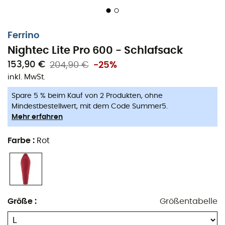
Einfacher Zugang und garantierter Komfort
dank
des „Dual Zip“-Systems, zusätzlicher Reißverschluss
(55 cm)
Ferrino
Nightec Lite Pro 600 - Schlafsack
2-Wege-Reißverschluss
, ermöglicht das Öffnen
des unteren Teils des Schlafsacks zur
153,90 €
204,90 €
-25%
Temperaturregulierung
inkl. MwSt.
Anti-Kälte-Kapuze
Spare 5 % beim Kauf von 2 Produkten, ohne
Gefütterte Reißverschlussabdeckung
Mindestbestellwert, mit dem Code Summer5.
Mehr erfahren
Gefütterte Schulterkragen
Innentasche
Farbe
:
Rot
Doppelte Schutzleiste am Reißverschluss
Kompressionssack
inklusive
Außenmaterial: 90% Nylon 310 40D Diamond
Ripstop, 10% Polyester 190T
Größe
:
Größentabelle
Innenmaterial: 100% Polyester 190T / 190T Peach
Kapuzen- und Fußteil