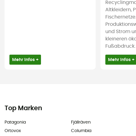
Recyclingmat
Altkleidern, 
Fischernetze
Produktions
und Strom u
kleineren ök
Fußabdruck.
Mehr Infos +
Mehr Infos +
Top Marken
Patagonia
Fjällräven
Ortovox
Columbia