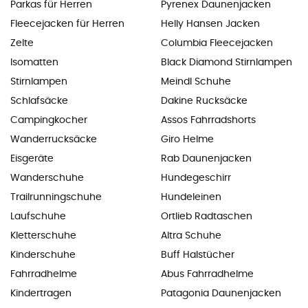
Parkas für Herren
Pyrenex Daunenjacken
Fleecejacken für Herren
Helly Hansen Jacken
Zelte
Columbia Fleecejacken
Isomatten
Black Diamond Stirnlampen
Stirnlampen
Meindl Schuhe
Schlafsäcke
Dakine Rucksäcke
Campingkocher
Assos Fahrradshorts
Wanderrucksäcke
Giro Helme
Eisgeräte
Rab Daunenjacken
Wanderschuhe
Hundegeschirr
Trailrunningschuhe
Hundeleinen
Laufschuhe
Ortlieb Radtaschen
Kletterschuhe
Altra Schuhe
Kinderschuhe
Buff Halstücher
Fahrradhelme
Abus Fahrradhelme
Kindertragen
Patagonia Daunenjacken