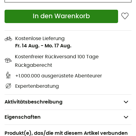
Nightec Lite Pro 600 - M
:
In den Warenkorb
Länge: 205 cm
Abmessungen: 205 x 75 x 50 cm
Kostenlose Lieferung
Packmaß: 17 x 40 cm
Fr. 14 Aug.
-
Mo. 17 Aug.
Gewicht: 1 250 g
Kostenfreier Rückversand 100 Tage
Nightec Lite Pro 600 - L
:
Rückgaberecht
Länge: 220 cm
+1.000.000 ausgerüstete Abenteurer
Abmessungen: 220 x 80 x 55 cm
Expertenberatung
Packmaß: 19 x 40 cm
Gewicht: 1 450 g
Aktivitätsbeschreibung
Eigenschaften
Geeignet für
Produkt(e), das/die mit diesem Artikel verbunden