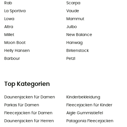
Rab
Scarpa
La Sportiva
Vaude
Lowa
Mammut
Altra
Julbo
Millet
New Balance
Moon Boot
Hanwag
Helly Hansen
Birkenstock
Barbour
Petzl
Top Kategorien
Daunenjacken für Damen
Kinderbekleidung
Parkas für Damen
Fleecejacken für Kinder
Fleecejacken für Damen
Aigle Gummistiefel
Daunenjacken für Herren
Patagonia Fleecejacken