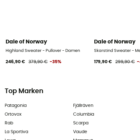
Dale of Norway
Dale of Norway
Highland Sweater - Pullover - Damen
Skarstind Sweater - M
246,90 €
379,90 €
-35%
179,90 €
299,90 €
-
Top Marken
Patagonia
Fjällräven
Ortovox
Columbia
Rab
Scarpa
La Sportiva
Vaude