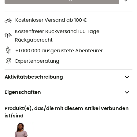
Crux Hoody
deine Wangen und dein Kinn warm,
während die Kordelzüge dich schützen, wenn der Wind
Kostenloser Versand ab 100 €
aufkommt.
Kostenfreier Rückversand 100 Tage
Unsichtbare Nähte
Rückgaberecht
Hoher Kragen mit Kordelzug
+1.000.000 ausgerüstete Abenteurer
Materialien:
Polyester-Nylon-Mischung Stretch
Seamless Knit (61% Nylon, 33% Polyester, 6%
Expertenberatung
Elasthan)
Gewicht:
269 g
Aktivitätsbeschreibung
Eigenschaften
Geeignet für
Produkt(e), das/die mit diesem Artikel verbunden
Wandern / Klettern / Trekking / Alltag
ist/sind
Geschlecht
Damen