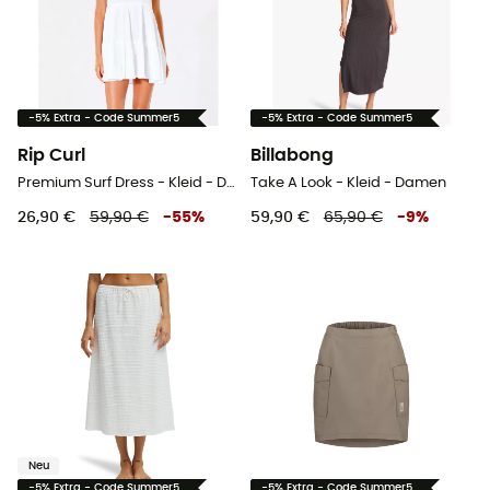
-5% Extra - Code Summer5
-5% Extra - Code Summer5
Rip Curl
Billabong
Premium Surf Dress - Kleid - Damen
Take A Look - Kleid - Damen
26,90 €
59,90 €
-
55
%
59,90 €
65,90 €
-
9
%
Neu
-5% Extra - Code Summer5
-5% Extra - Code Summer5