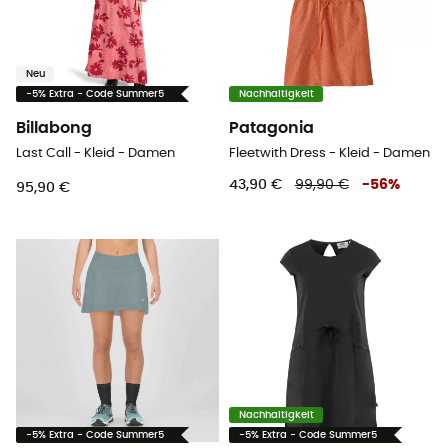
Neu
-5% Extra - Code Summer5
Nachhaltigkeit
Billabong
Patagonia
Last Call - Kleid - Damen
Fleetwith Dress - Kleid - Damen
43,90 €
99,90 €
-
56
%
95,90 €
Nachhaltigkeit
-5% Extra - Code Summer5
-5% Extra - Code Summer5