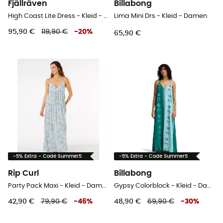
Fjällräven
Billabong
High Coast Lite Dress - Kleid - Damen
Lima Mini Drs - Kleid - Damen
95,90 €
119,90 €
-
20
%
65,90 €
-5% Extra - Code Summer5
-5% Extra - Code Summer5
Rip Curl
Billabong
Party Pack Maxi - Kleid - Damen
Gypsy Colorblock - Kleid - Damen
42,90 €
79,90 €
-
46
%
48,90 €
69,90 €
-
30
%