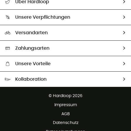
Über Hardloop
Sendungsverfolgung
Über uns
Größentabelle
Unsere Verpflichtungen
HardGuides
Rücksendung & Rückerstattung
Unser Fußabdruck
Unsere Botschafter
Versandarten
Second hand
Auswahl an nachhaltigen Produkten
Zahlungsarten
Unsere Vorteile
Kostenloser Versand ab 100 €
Kollaboration
Kostenfreier Rückversand - 100 Tage Rückgaberecht
Kundenservice ist kostenlos
© Hardloop 2026
Impressum
AGB
Datenschutz