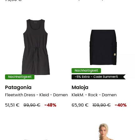
Nachhaltigkeit
Nachhaltigkeit
-5% Extra - Code Summer5
Patagonia
Maloja
Fleetwith Dress - Kleid - Damen
KlekM. - Rock - Damen
51,51 €
99,90 €
-
48
%
65,90 €
109,90 €
-
40
%