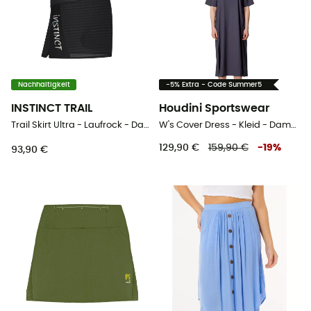
Nachhaltigkeit
-5% Extra - Code Summer5
INSTINCT TRAIL
Houdini Sportswear
Trail Skirt Ultra - Laufrock - Damen
W's Cover Dress - Kleid - Damen
129,90 €
159,90 €
-
19
%
93,90 €