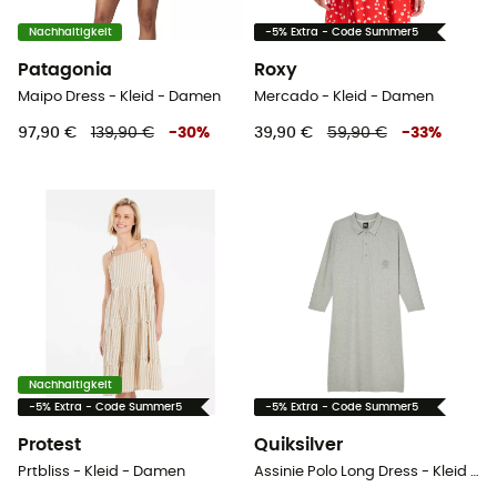
Nachhaltigkeit
-5% Extra - Code Summer5
Patagonia
Roxy
Maipo Dress - Kleid - Damen
Mercado - Kleid - Damen
97,90 €
139,90 €
-
30
%
39,90 €
59,90 €
-
33
%
Nachhaltigkeit
-5% Extra - Code Summer5
-5% Extra - Code Summer5
Protest
Quiksilver
Prtbliss - Kleid - Damen
Assinie Polo Long Dress - Kleid - Damen