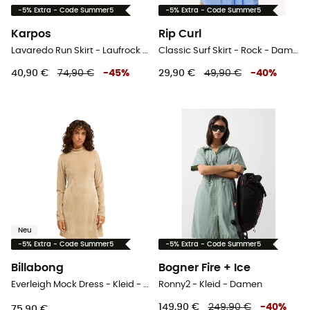
-5% Extra - Code Summer5
-5% Extra - Code Summer5
Karpos
Rip Curl
Lavaredo Run Skirt - Laufrock - Damen
Classic Surf Skirt - Rock - Damen
40,90 €
74,90 €
-
45
%
29,90 €
49,90 €
-
40
%
Neu
-5% Extra - Code Summer5
-5% Extra - Code Summer5
Billabong
Bogner Fire + Ice
Everleigh Mock Dress - Kleid - Damen
Ronny2 - Kleid - Damen
149,90 €
249,90 €
-
40
%
75,90 €