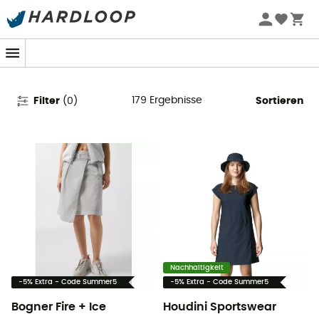
Outdoor Röcke und Kleider für
Damen
179
Ergebnisse
Filter
(
0
)
Sortieren
Nachhaltigkeit
-5% Extra - Code Summer5
-5% Extra - Code Summer5
Bogner Fire + Ice
Houdini Sportswear