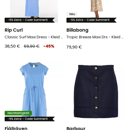
Neu
-5% Extra - Code Summer5
-5% Extra - Code Summer5
Rip Curl
Billabong
Classic Surf Maxi Dress - Kleid - Damen
Tropic Breeze Maxi Drs - Kleid - Damen
38,50 €
69,90 €
-
45
%
79,90 €
Nachhaltigkeit
-5% Extra - Code Summer5
Fjällräven
Barbour