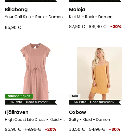
Billabong
Maloja
Your Call Skirt - Rock - Damen
KlekM. - Rock - Damen
87,90 €
109,90 €
-
20
%
65,90 €
Nachhaltigkeit
Neu
-5% Extra - Code Summer5
-5% Extra - Code Summer5
Fjällräven
Oxbow
High Coast Lite Dress - Kleid - Damen
Salty - Kleid - Damen
95,90 €
119,90 €
-
20
%
38,50 €
54,90 €
-
30
%