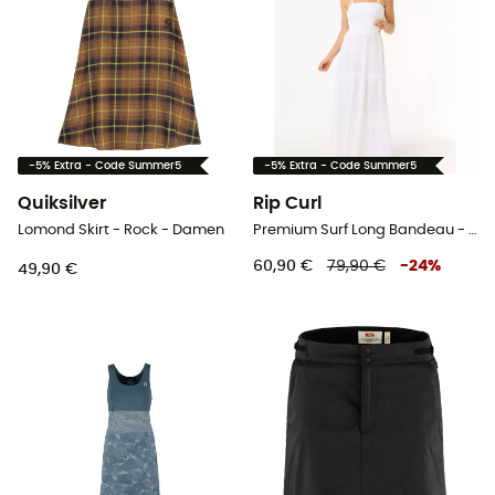
-5% Extra - Code Summer5
-5% Extra - Code Summer5
Quiksilver
Rip Curl
Lomond Skirt - Rock - Damen
Premium Surf Long Bandeau - Kleid - Damen
60,90 €
79,90 €
-
24
%
49,90 €