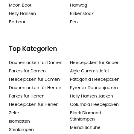
Moon Boot
Hanwag
Helly Hansen
Birkenstock
Barbour
Petzl
Top Kategorien
Daunenjacken für Damen
Fleecejacken für Kinder
Parkas für Damen
Aigle Gummistiefel
Fleecejacken für Damen
Patagonia Fleecejacken
Daunenjacken für Herren
Pyrenex Daunenjacken
Parkas für Herren
Helly Hansen Jacken
Fleecejacken für Herren
Columbia Fleecejacken
Zelte
Black Diamond
Stirnlampen
Isomatten
Meindl Schuhe
Stirnlampen