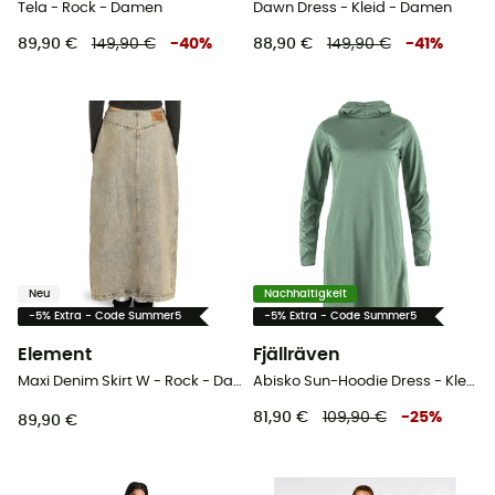
Tela - Rock - Damen
Dawn Dress - Kleid - Damen
89,90 €
149,90 €
-
40
%
88,90 €
149,90 €
-
41
%
Neu
Nachhaltigkeit
-5% Extra - Code Summer5
-5% Extra - Code Summer5
Element
Fjällräven
Maxi Denim Skirt W - Rock - Damen
Abisko Sun-Hoodie Dress - Kleid - Damen
81,90 €
109,90 €
-
25
%
89,90 €