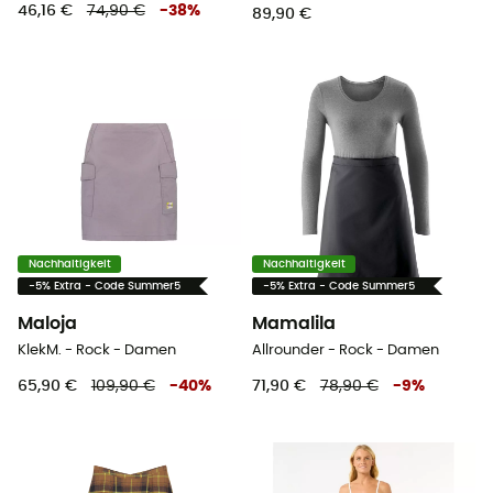
46,16 €
74,90 €
-
38
%
89,90 €
Nachhaltigkeit
Nachhaltigkeit
-5% Extra - Code Summer5
-5% Extra - Code Summer5
Maloja
Mamalila
KlekM. - Rock - Damen
Allrounder - Rock - Damen
65,90 €
109,90 €
-
40
%
71,90 €
78,90 €
-
9
%