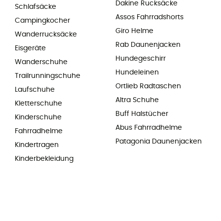
Dakine Rucksäcke
Schlafsäcke
Assos Fahrradshorts
Campingkocher
Giro Helme
Wanderrucksäcke
Rab Daunenjacken
Eisgeräte
Hundegeschirr
Wanderschuhe
Hundeleinen
Trailrunningschuhe
Ortlieb Radtaschen
Laufschuhe
Altra Schuhe
Kletterschuhe
Buff Halstücher
Kinderschuhe
Abus Fahrradhelme
Fahrradhelme
Patagonia Daunenjacken
Kindertragen
Kinderbekleidung