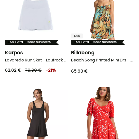
Neu
-5% Extra - Code Summer5
-5% Extra - Code Summer5
Karpos
Billabong
Lavaredo Run Skirt - Laufrock - Damen
Beach Song Printed Mini Drs - Kleid - Damen
62,82 €
79,90 €
-
21
%
65,90 €