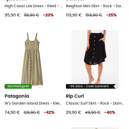
High Coast Lite Dress - Kleid - Damen
Reighton Mini Skirt - Rock - Damen
95,90 €
119,90 €
-
20
%
119,90 €
159,90 €
-
25
%
Nachhaltigkeit
-5% Extra - Code Summer5
Patagonia
Rip Curl
W's Garden Island Dress - Kleid - Damen
Classic Surf Skirt - Rock - Damen
74,90 €
129,90 €
-
42
%
29,90 €
49,90 €
-
40
%