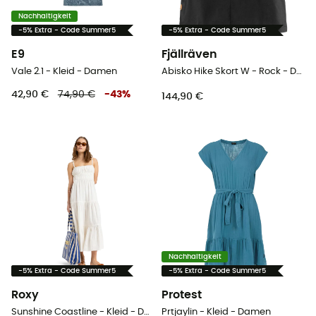
Nachhaltigkeit
-5% Extra - Code Summer5
-5% Extra - Code Summer5
E9
Fjällräven
Vale 2.1 - Kleid - Damen
Abisko Hike Skort W - Rock - Damen
42,90 €
74,90 €
-
43
%
144,90 €
Nachhaltigkeit
-5% Extra - Code Summer5
-5% Extra - Code Summer5
Roxy
Protest
Sunshine Coastline - Kleid - Damen
Prtjaylin - Kleid - Damen