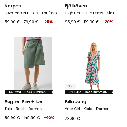
Karpos
Fjällräven
Lavaredo Run Skirt - Laufrock - Damen
High Coast Lite Dress - Kleid - Damen
59,90 €
79,90 €
-
25
%
95,90 €
119,90 €
-
20
%
Neu
-5% Extra - Code Summer5
-5% Extra - Code Summer5
Bogner Fire + Ice
Billabong
Tela - Rock - Damen
Your Girl - Kleid - Damen
89,90 €
149,90 €
-
40
%
79,90 €