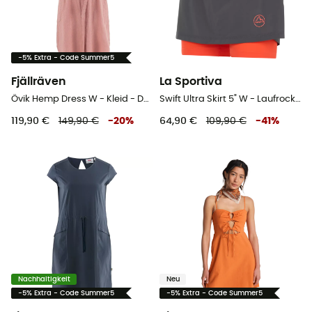
-5% Extra - Code Summer5
Fjällräven
La Sportiva
Övik Hemp Dress W - Kleid - Damen
Swift Ultra Skirt 5" W - Laufrock - Damen
119,90 €
149,90 €
-
20
%
64,90 €
109,90 €
-
41
%
Nachhaltigkeit
Neu
-5% Extra - Code Summer5
-5% Extra - Code Summer5