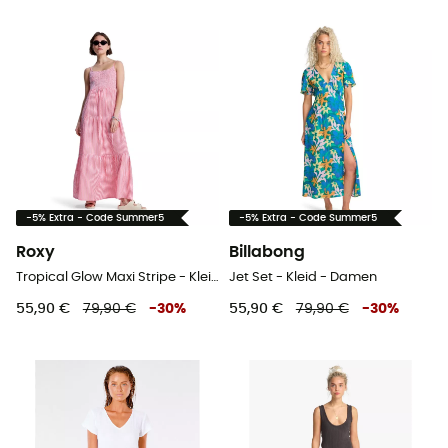
-5% Extra - Code Summer5
-5% Extra - Code Summer5
Roxy
Billabong
Tropical Glow Maxi Stripe - Kleid - Damen
Jet Set - Kleid - Damen
55,90 €
79,90 €
-
30
%
55,90 €
79,90 €
-
30
%