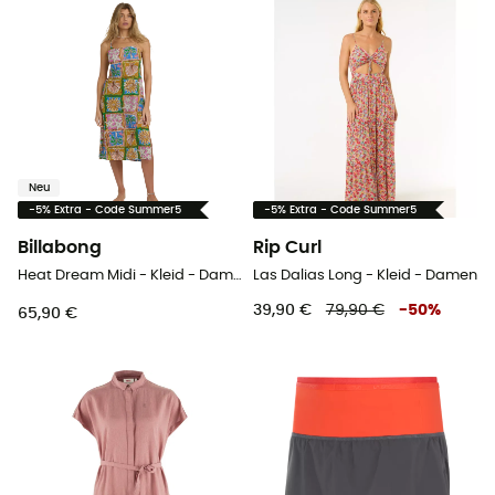
Neu
-5% Extra - Code Summer5
-5% Extra - Code Summer5
Billabong
Rip Curl
Heat Dream Midi - Kleid - Damen
Las Dalias Long - Kleid - Damen
39,90 €
79,90 €
-
50
%
65,90 €