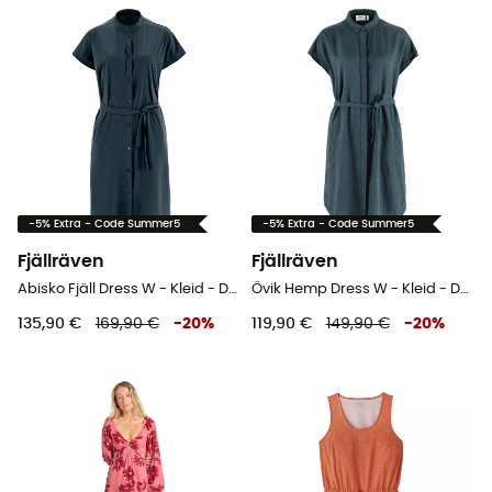
-5% Extra - Code Summer5
-5% Extra - Code Summer5
Fjällräven
Fjällräven
Abisko Fjäll Dress W - Kleid - Damen
Övik Hemp Dress W - Kleid - Damen
135,90 €
169,90 €
-
20
%
119,90 €
149,90 €
-
20
%