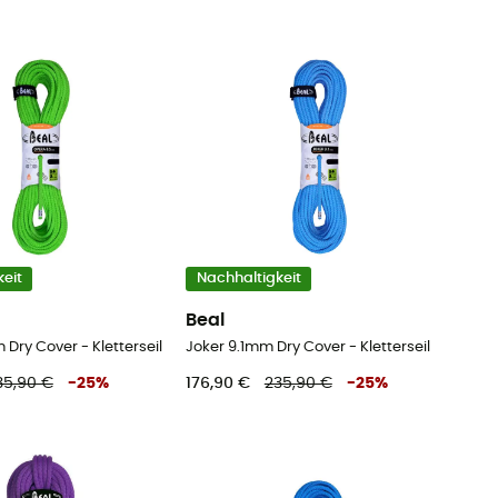
eit
Nachhaltigkeit
Beal
Dry Cover - Kletterseil
Joker 9.1mm Dry Cover - Kletterseil
35,90 €
-
25
%
176,90 €
235,90 €
-
25
%