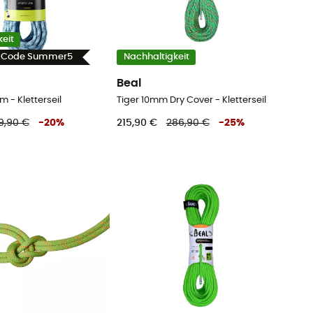
eit
- Code Summer5
Nachhaltigkeit
Beal
 - Kletterseil
Tiger 10mm Dry Cover - Kletterseil
9,90 €
-
20
%
215,90 €
286,90 €
-
25
%