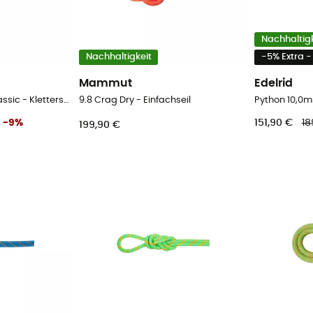
Nachhaltigk
Nachhaltigkeit
-5% Extra 
Mammut
Edelrid
9.8 Crag Recycled Classic - Kletterseil
9.8 Crag Dry - Einfachseil
Python 10,0mm
-
9
%
151,90 €
18
199,90 €