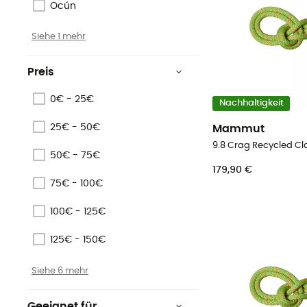
Ocún
Siehe 1 mehr
Preis
0€ - 25€
Nachhaltigkeit
25€ - 50€
Mammut
50€ - 75€
179,90 €
75€ - 100€
100€ - 125€
125€ - 150€
Siehe 6 mehr
Geeignet für