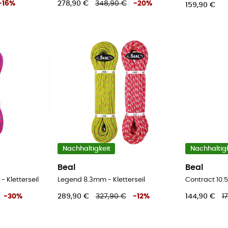
-
16
%
278,90 €
348,90 €
-
20
%
159,90 €
Nachhaltigkeit
Nachhaltigk
Beal
Beal
- Kletterseil
Legend 8.3mm - Kletterseil
Contract 10.
-
30
%
289,90 €
327,90 €
-
12
%
144,90 €
1