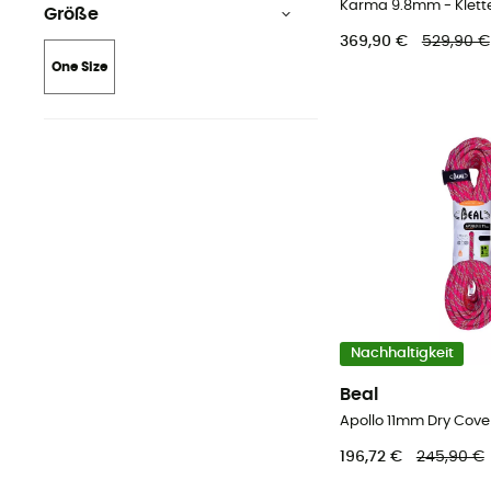
Karma 9.8mm - Klette
Größe
369,90 €
529,90 €
One Size
Nachhaltigkeit
Beal
Apollo 11mm Dry Cover 
196,72 €
245,90 €