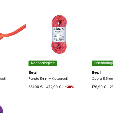
Nachhaltigkeit
Nachhaltigk
Beal
Beal
seil
Rando 8mm - Kletterseil
Opera 8.5mm 
331,90 €
472,90 €
-
30
%
176,90 €
2