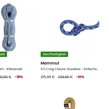
eit
Nachhaltigkeit
Mammut
m - Kletterseil
9.5 Crag Classic Duodess - Einfachseil
12,90 €
-
18
%
215,90 €
239,90 €
-
10
%