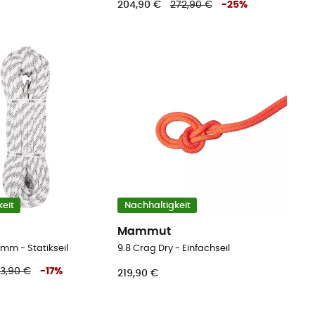
204,90 €
272,90 €
-
25
%
eit
Nachhaltigkeit
Mammut
5mm - Statikseil
9.8 Crag Dry - Einfachseil
73,90 €
-
17
%
219,90 €