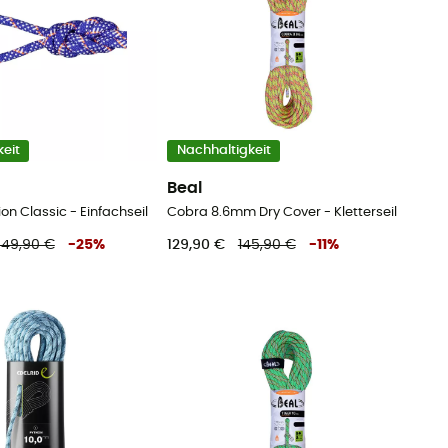
eit
Nachhaltigkeit
Beal
ion Classic - Einfachseil
Cobra 8.6mm Dry Cover - Kletterseil
49,90 €
-
25
%
129,90 €
145,90 €
-
11
%