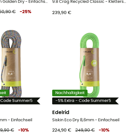
Opera 8.5mm Golden Dry - Einfachseil
9.8 Crag Recycled Classic - Kletterseil
50,90 €
-
25
%
239,90 €
eit
Nachhaltigkeit
- Code Summer5
-5% Extra - Code Summer5
Edelrid
mm - Einfachseil
Siskin Eco Dry 8,6mm - Einfachseil
59,90 €
-
10
%
224,90 €
249,90 €
-
10
%