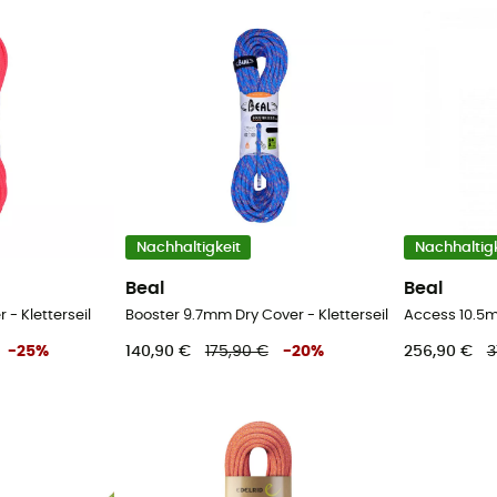
Nachhaltigkeit
Nachhaltigk
Beal
Beal
 - Kletterseil
Booster 9.7mm Dry Cover - Kletterseil
Access 10.5m
-
25
%
140,90 €
175,90 €
-
20
%
256,90 €
3