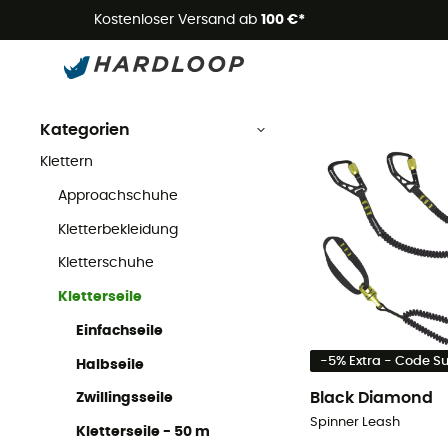
Kostenloser Versand ab
100 €*
Kletterseile
Klettern
Kletterseile
Kategorien
Klettern
Approachschuhe
Kletterbekleidung
Kletterschuhe
Kletterseile
Einfachseile
-5% Extra - Code 
Halbseile
Black Diamond
Zwillingsseile
Spinner Leash
Kletterseile - 50 m