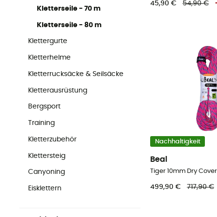
45,90 €
54,90 €
Kletterseile - 70 m
Kletterseile - 80 m
Klettergurte
Kletterhelme
Kletterrucksäcke & Seilsäcke
Kletterausrüstung
Bergsport
Training
Kletterzubehör
Nachhaltigkeit
Klettersteig
Beal
Tiger 10mm Dry Cover 
Canyoning
499,90 €
717,90 €
Eisklettern