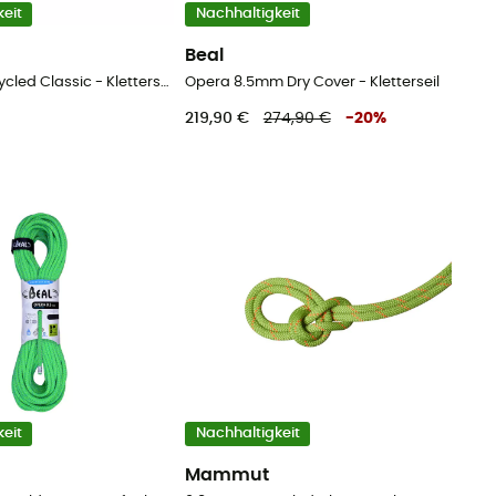
eit
Nachhaltigkeit
Beal
9.8 Crag Recycled Classic - Kletterseil
Opera 8.5mm Dry Cover - Kletterseil
219,90 €
274,90 €
-
20
%
eit
Nachhaltigkeit
Mammut