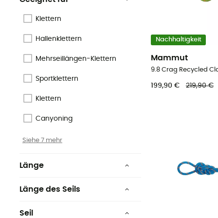
Klettern
Hallenklettern
Nachhaltigkeit
Mammut
Mehrseillängen-Klettern
Sportklettern
199,90 €
219,90 €
Klettern
Canyoning
Siehe 7 mehr
Länge
4 m
Länge des Seils
5.5 m
5 - 10 m
Seil