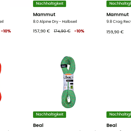
Nachhaltigkeit
Nachhaltigk
Mammut
Mammut
il
8.0 Alpine Dry - Halbseil
-
10
%
157,90 €
174,90 €
-
10
%
159,90 €
Nachhaltigkeit
Nachhaltigk
Beal
Beal