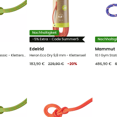
Nachhaltigkeit
-5% Extra - Code Summer5
Nachhaltigk
Edelrid
Mammut
9.8 Crag Recycled Classic - Kletterseil
Heron Eco Dry 9,8 mm - Kletterseil
10.1 Gym Stat
183,90 €
229,90 €
-
20
%
486,90 €
6