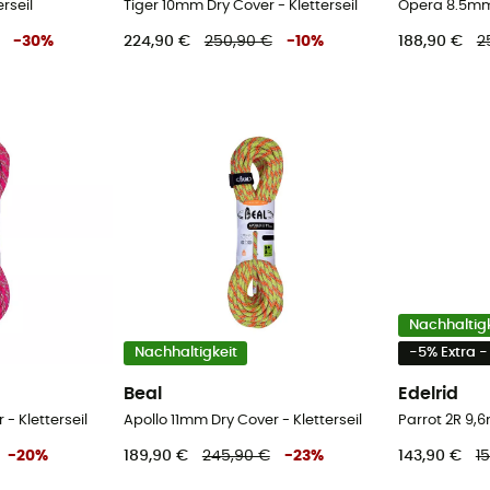
rseil
Tiger 10mm Dry Cover - Kletterseil
-
30
%
224,90 €
250,90 €
-
10
%
188,90 €
2
Nachhaltigk
Nachhaltigkeit
-5% Extra 
Beal
Edelrid
- Kletterseil
Apollo 11mm Dry Cover - Kletterseil
Parrot 2R 9,6
-
20
%
189,90 €
245,90 €
-
23
%
143,90 €
1