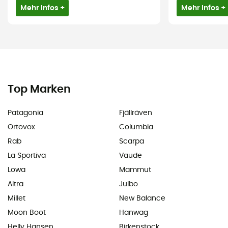
Mehr Infos +
Mehr Infos +
Top Marken
Patagonia
Fjällräven
Ortovox
Columbia
Rab
Scarpa
La Sportiva
Vaude
Lowa
Mammut
Altra
Julbo
Millet
New Balance
Moon Boot
Hanwag
Helly Hansen
Birkenstock