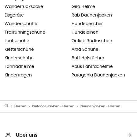
Wanderrucksäcke
Giro Helme
Eisgeräte
Rab Daunenjacken
Wanderschuhe
Hundegeschirr
Trailrunningschuhe
Hundeleinen
Laufschuhe
Ortlieb Radtaschen
Kletterschuhe
Altra Schuhe
Kinderschuhe
Buff Halstücher
Fahrradhelme
Abus Fahrradhelme
Kindertragen
Patagonia Daunenjacken
Herren
Outdoor Jacken - Herren
Daunenjacken - Herren
Über uns