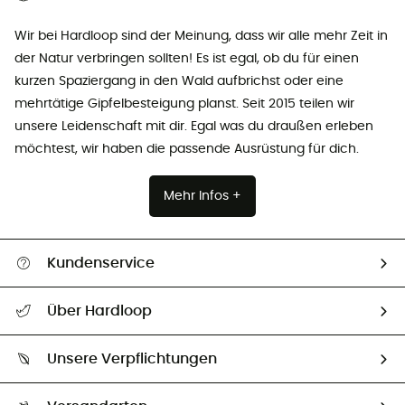
Wir bei Hardloop sind der Meinung, dass wir alle mehr Zeit in
der Natur verbringen sollten! Es ist egal, ob du für einen
kurzen Spaziergang in den Wald aufbrichst oder eine
mehrtätige Gipfelbesteigung planst. Seit 2015 teilen wir
unsere Leidenschaft mit dir. Egal was du draußen erleben
möchtest, wir haben die passende Ausrüstung für dich.
Mehr Infos +
Kundenservice
Alle Hilfethemen
Über Hardloop
Sendungsverfolgung
Über uns
Größentabelle
Unsere Verpflichtungen
HardGuides
Rücksendung & Rückerstattung
Unser Fußabdruck
Unsere Botschafter