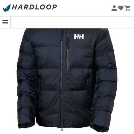
-5% Extra - Code Summer5
Nachhaltigkeit
Wenn die Temperaturen fallen und der Wind auffrischt,
wird das Durchqueren der Stadt zu einem Abenteuer für
sich. Hier kommt der
ACTIVE Winter Parka für Herren
von Helly Hansen
ins Spiel. Entworfen, um den
städtischen Winter mit Stil zu meistern, ist dieser leicht
kürzere
Herrenparka
Ihr idealer Begleiter. Mit einer
mittelschweren, synthetischen
Isolierung
, die Wärme
spendet, ohne zu beschweren, umhüllt er Sie wie ein
gemütlicher Kokon, der Sie überallhin begleitet, sogar
auf Ihren morgendlichen Wegen zu Ihrem Lieblingscafé.
Mit seinem
zweilagigen Ripstop-Gewebe
fürchtet
dieser
Parka
Ihren hektischen Alltag nicht. Dieses
robuste Material ist bereit, alles zu überstehen, sei es
das Gedränge in der U-Bahn oder spontane Ausflüge im
leichten Regen. Die Anpassung liegt in Ihren Händen,