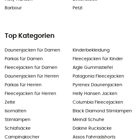
Barbour
Petzl
Top Kategorien
Daunenjacken für Damen
Kinderbekleidung
Parkas für Damen
Fleecejacken für Kinder
Fleecejacken für Damen
Aigle Gummistiefel
Daunenjacken für Herren
Patagonia Fleecejacken
Parkas für Herren
Pyrenex Daunenjacken
Fleecejacken für Herren
Helly Hansen Jacken
Zelte
Columbia Fleecejacken
Isomatten
Black Diamond Stirnlampen
Stirnlampen
Meindl Schuhe
Schlafsäcke
Dakine Rucksäcke
Campingkocher
Assos Fahrradshorts