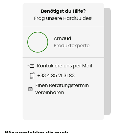
Geeignet für
Alltag
Benötigst du Hilfe?
Frag unsere HardGuides!
Geschlecht
Herren
Arnaud
Produktexperte
Gewicht
1200 g
Kontakiere uns per Mail
Produkt
+33 4 85 21 31 83
Active Winter Parka
Einen Beratungstermin
Wasserdichtigkeit
vereinbaren
Wasserabweisend
Label
Bluesign™ / PFC-Free