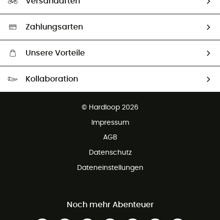
Versandarten
Second hand
Auswahl an nachhaltigen Produkten
Zahlungsarten
Unsere Vorteile
Kostenloser Versand ab 100 €
Kollaboration
Kostenfreier Rückversand - 100 Tage Rückgaberecht
Kundenservice ist kostenlos
© Hardloop 2026
Impressum
AGB
Datenschutz
Dateneinstellungen
Noch mehr Abenteuer