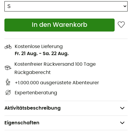
YKK - Zwei-Wege-Reißverschluss
Ripstop-Gewebe
In den Warenkorb
Zweilagen-Konstruktion
Verstellbare Kapuze
Kostenlose Lieferung
Verstellbarer Saum
Fr. 21 Aug.
-
Sa. 22 Aug.
Brusttasche mit sicherem Reißverschluss
Kostenfreier Rückversand 100 Tage
Handtaschen mit sicherem Reißverschluss
Rückgaberecht
+1.000.000 ausgerüstete Abenteurer
Gedruckte Grafik
Expertenberatung
Gedruckte Logos
Hauptmaterial bluesign®
Aktivitätsbeschreibung
Eigenschaften