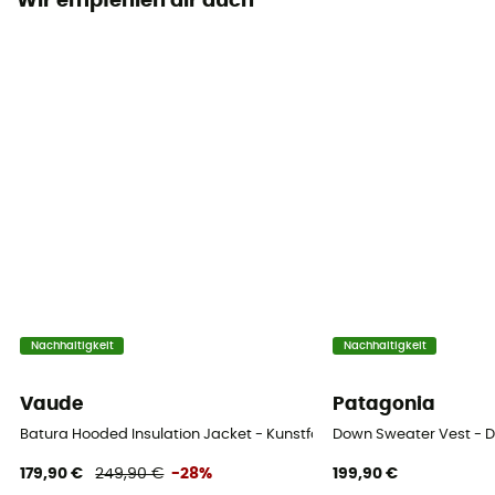
Wir empfehlen dir auch
Kapuze
Ja
Taschen
3 Taschen
Füllmaterial
Kunstfaser
Material
Extérieur : 100 % polyamide / Doublure : 100 %
polyamide / Isolation : 60 % polyester, 40 % polyester
(recyclé)
Nachhaltigkeit
Nachhaltigkeit
Vaude
Patagonia
Batura Hooded Insulation Jacket - Kunstfaserjacke - Herren
Down Sweater Vest - 
179,90 €
249,90 €
-28%
199,90 €