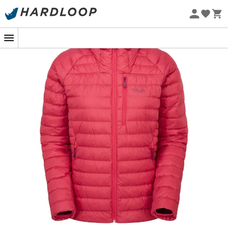
-5% Extra - Code Summer5
Nachhaltigkeit
Ein unglaublich warme und gemütliche
Daunenjacke für das Bergsteigen.
Die
Microlight Alpine Jacket
für
Damen
, entwickelt von
der britischen Marke
Rab®
, ist eine warme und
gemütliche
Daunenjacke
, ideal für das
Bergsteigen
oder andere sportliche Aktivitäten in
großer Höhe
.
Hergestellt aus
Pertex® Quantum
, einem Material
bekannt für seine winddichten und wasserdichten
Eigenschaften, schützt die
Microlight Alpine Jacket
effektiv gegen Wind und Wetter. Ihre natürliche
Isolierung aus ethisch gewonnenen europäischen