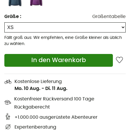
Verstellbare Kapuze mit steifer, weichem Polymer-
Schirm und laminiertem Rand
Größe
:
Größentabelle
Fachgerechte Kapuzenkonstruktion, die der
Kopfform angepasst ist, für eine anatomisch
perfekte Passform
Fällt groß aus: Wir empfehlen, eine Größe kleiner als üblich
zu wählen.
Umgekehrter YKK® Spiralreißverschluss vorne mit
isolierender Überlappung und Kinnschutz
In den Warenkorb
2 Handwärmtaschen mit umgekehrtem YKK®
Spiralreißverschluss, passend zum Tragen eines
Klettergurts
Kostenlose Lieferung
Brusttasche aus Netzmaterial, mit umgekehrtem
Mo. 10 Aug.
-
Di. 11 Aug.
YKK® Spiralreißverschluss
Kostenfreier Rückversand 100 Tage
Elastische Bündchen am Handgelenk
Rückgaberecht
Konstruktion mit doppeltem Kordelzug am unteren
Saum des Kleidungsstücks
+1.000.000 ausgerüstete Abenteurer
Schnitt: körpernah
Expertenberatung