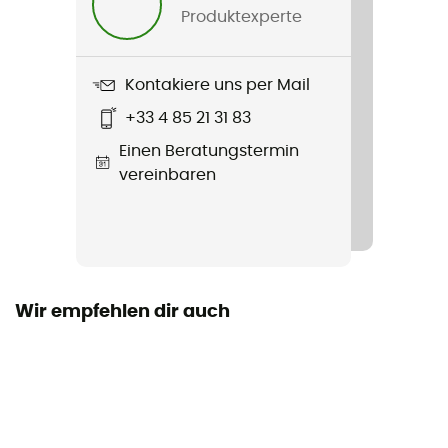
Pertex Quantum
Produktexperte
Wasserdichtigkeit
Wasserabweisend
Kontakiere uns per Mail
+33 4 85 21 31 83
Füllung
Einen Beratungstermin
Gänsedaune
vereinbaren
Label
Fair Wear Foundation / Recycelt / PFC-Free
Kapuze
Ja
Wir empfehlen dir auch
Taschen
3 Taschen
Füllmaterial
Daune