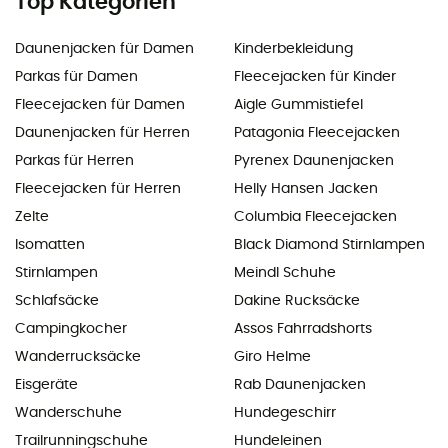
Top Kategorien
Daunenjacken für Damen
Kinderbekleidung
Parkas für Damen
Fleecejacken für Kinder
Fleecejacken für Damen
Aigle Gummistiefel
Daunenjacken für Herren
Patagonia Fleecejacken
Parkas für Herren
Pyrenex Daunenjacken
Fleecejacken für Herren
Helly Hansen Jacken
Zelte
Columbia Fleecejacken
Isomatten
Black Diamond Stirnlampen
Stirnlampen
Meindl Schuhe
Schlafsäcke
Dakine Rucksäcke
Campingkocher
Assos Fahrradshorts
Wanderrucksäcke
Giro Helme
Eisgeräte
Rab Daunenjacken
Wanderschuhe
Hundegeschirr
Trailrunningschuhe
Hundeleinen