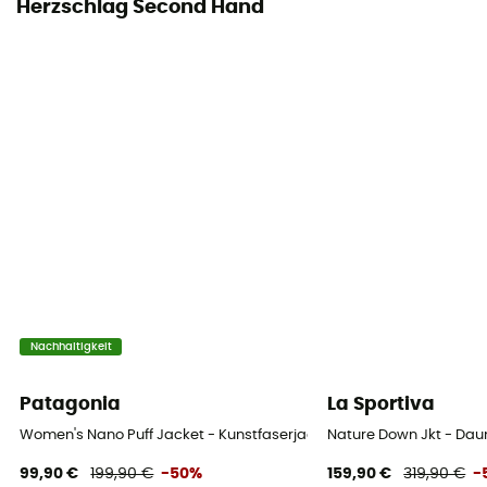
Herzschlag Second Hand
Nachhaltigkeit
Patagonia
La Sportiva
Women's Nano Puff Jacket - Kunstfaserjacke - Damen
Nature Down Jkt - Da
99,90 €
199,90 €
-50%
159,90 €
319,90 €
-