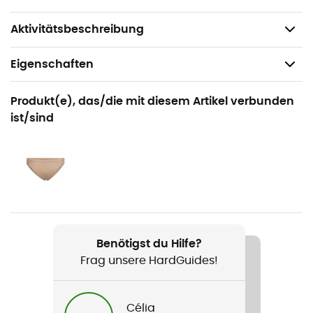
Füllgewicht: 135 g
Gewicht: 430 g
Aktivitätsbeschreibung
Eigenschaften
Geeignet für
Produkt(e), das/die mit diesem Artikel verbunden
Wandern / Klettern / Bergsteigen / Alltag
ist/sind
Geschlecht
Damen
Gewicht
413 g
Benötigst du Hilfe?
Produkt
Frag unsere HardGuides!
Microlight Alpine Jacket
Technologien
Célia