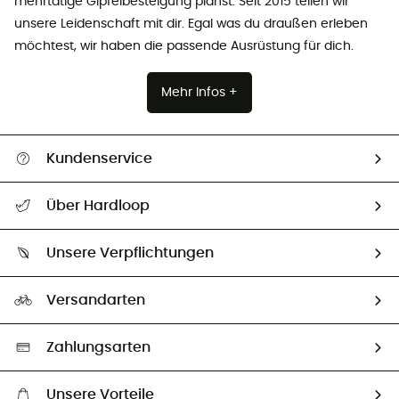
mehrtätige Gipfelbesteigung planst. Seit 2015 teilen wir
unsere Leidenschaft mit dir. Egal was du draußen erleben
möchtest, wir haben die passende Ausrüstung für dich.
Mehr Infos +
Kundenservice
Alle Hilfethemen
Über Hardloop
Sendungsverfolgung
Über uns
Größentabelle
Unsere Verpflichtungen
HardGuides
Rücksendung & Rückerstattung
Unser Fußabdruck
Unsere Botschafter
Versandarten
Second hand
Auswahl an nachhaltigen Produkten
Zahlungsarten
Unsere Vorteile