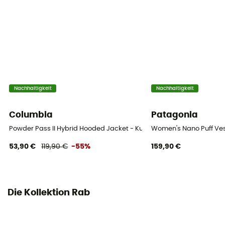
Material
100 % recyceltes Polyamid
Bauschkraft (Cuin)
700 cuin
Nachhaltigkeit
Nachhaltigkeit
Daunenmischung
100% Flaum
Columbia
Patagonia
Powder Pass II Hybrid Hooded Jacket - Kunstfaserjacke - Damen
Women's Nano Puff Ve
Materialangabe
Duvet
53,90 €
119,90 €
-55%
159,90 €
Die Kollektion Rab