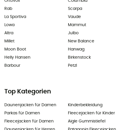
Ortovox
Columbia
Rab
Scarpa
La Sportiva
Vaude
Lowa
Mammut
Altra
Julbo
Millet
New Balance
Moon Boot
Hanwag
Helly Hansen
Birkenstock
Barbour
Petzl
Top Kategorien
Daunenjacken für Damen
Kinderbekleidung
Parkas für Damen
Fleecejacken für Kinder
Fleecejacken für Damen
Aigle Gummistiefel
Daunenjacken für Herren
Patagonia Fleecejacken