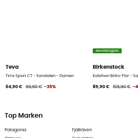
Nachhaltigkeit
Teva
Birkenstock
Tirra Sport CT - Sandalen - Damen
Kalahari Birko-Flor - 
64,90 €
99,90 €
-35%
89,90 €
159,90 €
-
Top Marken
Patagonia
Fjällräven