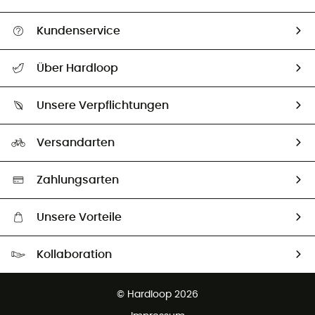
Kundenservice
Alle Hilfethemen
Über Hardloop
Sendungsverfolgung
Über uns
Größentabelle
Unsere Verpflichtungen
HardGuides
Rücksendung & Rückerstattung
Unser Fußabdruck
Unsere Botschafter
Versandarten
Second hand
Auswahl an nachhaltigen Produkten
Zahlungsarten
Unsere Vorteile
Kostenloser Versand ab 100 €
Kollaboration
Kostenfreier Rückversand - 100 Tage Rückgaberecht
Kundenservice ist kostenlos
© Hardloop 2026