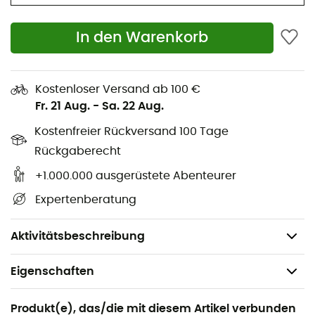
Ablenkungskuppeln im Vorfuß- und Fersenbereich
reduzieren den Aufprall auf den Boden für
In den Warenkorb
verbesserten Komfort und Federung
Flexrillen im Vorfußbereich bieten Flexibilität und
eine bessere Abstoßung
Kostenloser Versand ab 100 €
Fr. 21 Aug.
-
Sa. 22 Aug.
Außensohle: 100 % abriebfester und haftender
Kostenfreier Rückversand 100 Tage
OmniGrip™ Gummi
Rückgaberecht
Obermaterial: 100 % Polyester
+1.000.000 ausgerüstete Abenteurer
Futter: 60 % Nylon - 30 % Polyester - 10 %
Expertenberatung
Polyurethan
Gewicht: 2 x 188 g (38)
Aktivitätsbeschreibung
Eigenschaften
Geeignet für
Produkt(e), das/die mit diesem Artikel verbunden