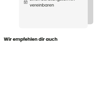
vereinbaren
Laufsohle
OmniMax™
Verschlusssystem
Klettverschluß
Wir empfehlen dir auch