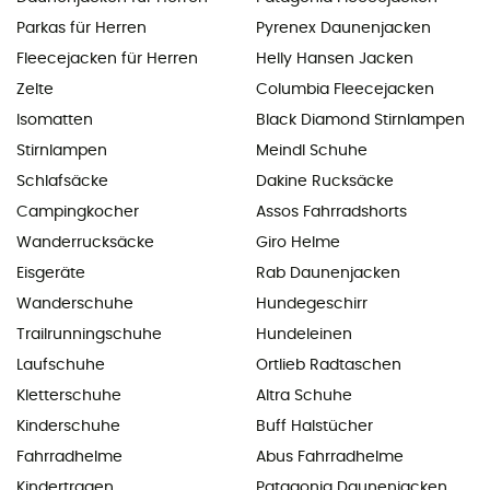
Parkas für Herren
Pyrenex Daunenjacken
Fleecejacken für Herren
Helly Hansen Jacken
Zelte
Columbia Fleecejacken
Isomatten
Black Diamond Stirnlampen
Stirnlampen
Meindl Schuhe
Schlafsäcke
Dakine Rucksäcke
Campingkocher
Assos Fahrradshorts
Wanderrucksäcke
Giro Helme
Eisgeräte
Rab Daunenjacken
Wanderschuhe
Hundegeschirr
Trailrunningschuhe
Hundeleinen
Laufschuhe
Ortlieb Radtaschen
Kletterschuhe
Altra Schuhe
Kinderschuhe
Buff Halstücher
Fahrradhelme
Abus Fahrradhelme
Kindertragen
Patagonia Daunenjacken