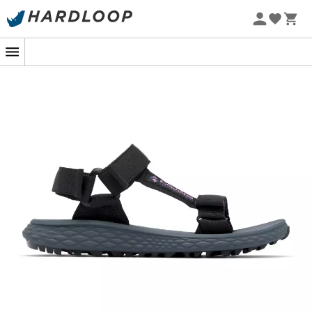
-5% Extra - Code Summer5
Bereit, die Welt zu erobern oder einfach nur eine ruhige
Wanderung zu genießen? Die
Konos Globetrot
Sandalen
für
Damen
von
Columbia
sind Ihre idealen
Begleiter, um die Natur ohne Kompromisse zu erkunden.
Mit ihrem
leichten Design
und ihrer
optimalen
Unterstützung
steht Ihrem nächsten Abenteuer nichts
im Wege: Es wird
sanft
und
komfortabel
, sei es bei
einem Spaziergang auf dem Land oder einem
Stadtbummel.
Columbia hat diese Sandalen mit einer
Techlite™
Zwischensohle
ausgestattet, die jeden Ihrer Schritte
dämpft
und Ihnen langanhaltenden Komfort bietet.
Keine müden Füße mehr nach einem langen Tag zu Fuß!
Lassen Sie sich von dieser Technologie tragen, die Ihnen
das Gefühl gibt, auf Wolken zu gehen, selbst nach