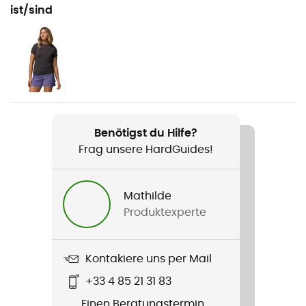
Wandern / Reise
ist/sind
Geschlecht
Damen
Gewicht
2 x 188 g
Benötigst du Hilfe?
Produkt
Frag unsere HardGuides!
Konos Globetrot
Material
Mathilde
100 % polyester
Produktexperte
Steifigkeit der Laufsohle
Normal
Kontakiere uns per Mail
+33 4 85 21 31 83
Zwischensohle
Einen Beratungstermin
Techlite™