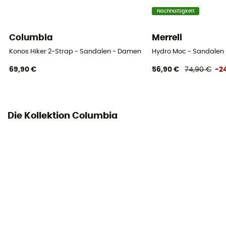
Nachhaltigkeit
Columbia
Merrell
Konos Hiker 2-Strap - Sandalen - Damen
Hydro Moc - Sandalen
69,90 €
56,90 €
74,90 €
-2
Die Kollektion Columbia