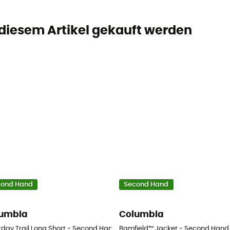
 diesem Artikel gekauft werden
cond Hand
Second Hand
umbia
Columbia
 - Herren - Beige - US 6 - Regular
day Trail Long Short - Second Hand Shorts - Damen - Blau - US 4 - Sh
Bamfield™ Jacket - Second Hand J