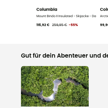
Columbia
Col
Mount Bindo II Insulated - Skijacke - Damen
Arcti
116,92 €
259,95 €
-55%
99,9
Gut für dein Abenteuer und de