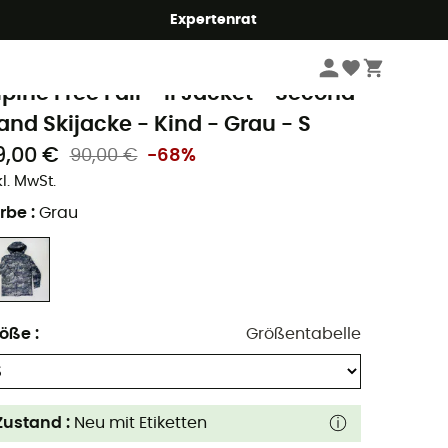
Expertenrat
Second Hand
Second Hand Jacken
Second Hand Skijacken
olumbia
lpine Free Fall™ II Jacket - Second
and Skijacke - Kind - Grau - S
9,00 €
90,00 €
-68%
kl. MwSt.
rbe
:
Grau
röße
:
Größentabelle
Zustand :
Neu mit Etiketten