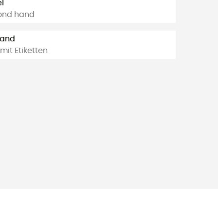
l
ond hand
tand
mit Etiketten