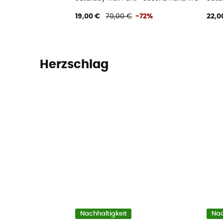
19,00 €
70,00 €
-72%
22,0
Herzschlag
Nachhaltigkeit
Nac