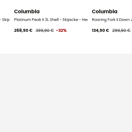
Columbia
Columbia
 - Skijacke - Damen
Platinum Peak II 3L Shell - Skijacke - Herren
Roaring Fork II Down
268,90 €
399,90 €
-32%
134,90 €
299,90 €