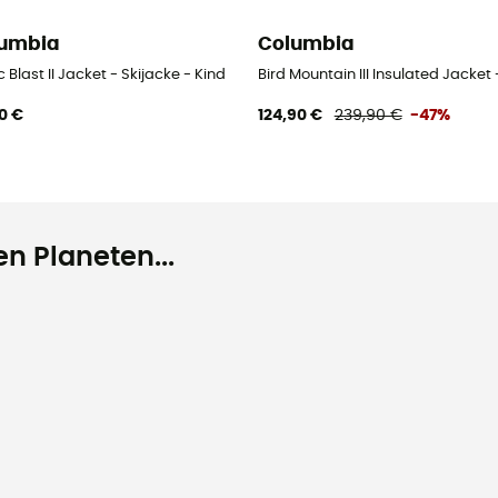
umbia
Columbia
c Blast II Jacket - Skijacke - Kind
Bird Mountain III Insulated Jacket
0 €
124,90 €
239,90 €
-47%
n Planeten...