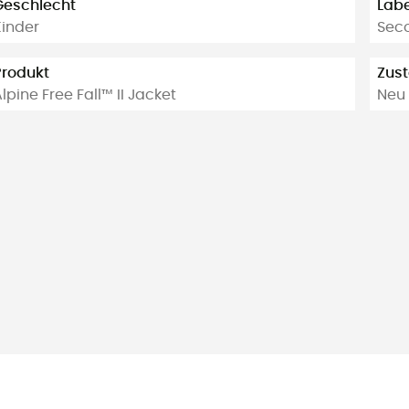
Geschlecht
Labe
Kinder
Sec
Produkt
Zus
lpine Free Fall™ II Jacket
Neu 