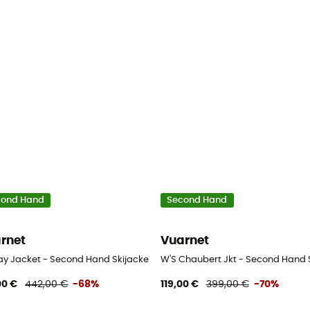
cond Hand
Second Hand
rnet
Vuarnet
n - Weiß - S
ay Jacket - Second Hand Skijacke - Damen - Weiß - S
W'S Chaubert Jkt - Second Hand S
00 €
442,00 €
-68%
119,00 €
399,00 €
-70%