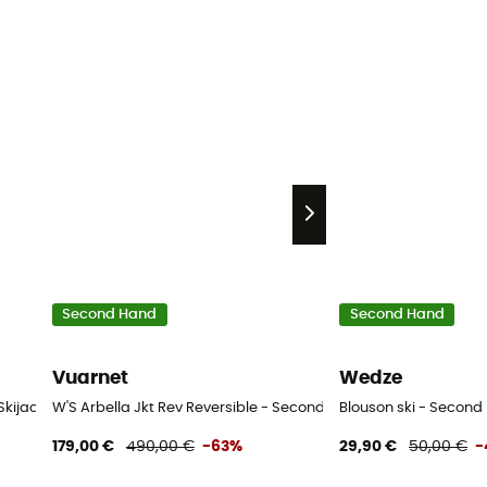
Second Hand
Second Hand
Vuarnet
Wedze
kijacke - Damen - Violett - S
W'S Arbella Jkt Rev Reversible - Second Hand Skijacke - Damen
Blouson ski - Second 
179,00 €
490,00 €
-63%
29,90 €
50,00 €
-