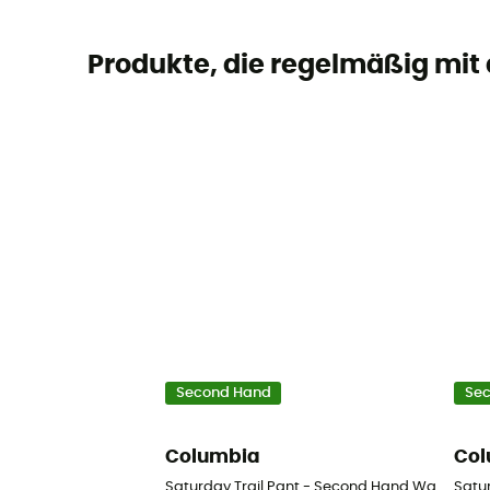
Produkte, die regelmäßig mit
Second Hand
Se
Columbia
Col
Saturday Trail Pant - Second Hand Wanderhose
Satur