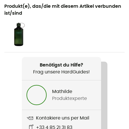
Geeignet für
Produkt(e), das/die mit diesem Artikel verbunden
Wandern
ist/sind
Geschlecht
Herren
Gewicht
2 x 456 g
Benötigst du Hilfe?
Produkt
Frag unsere HardGuides!
Newton Ridge Plus II Suede Waterproof
Technologien
Mathilde
Omni-Grip® / Techlite™ / Omni-Tech™
Produktexperte
Wasserdichtigkeit
Ja
Kontakiere uns per Mail
+33 4 85 21 31 83