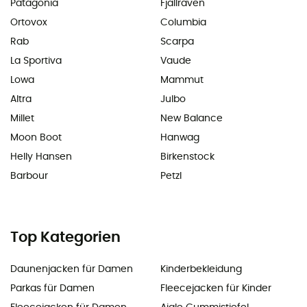
Patagonia
Fjällräven
Ortovox
Columbia
Rab
Scarpa
La Sportiva
Vaude
Lowa
Mammut
Altra
Julbo
Millet
New Balance
Moon Boot
Hanwag
Helly Hansen
Birkenstock
Barbour
Petzl
Top Kategorien
Daunenjacken für Damen
Kinderbekleidung
Parkas für Damen
Fleecejacken für Kinder