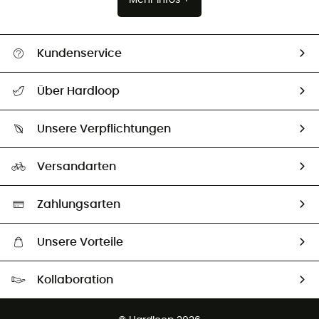
Kundenservice
Alle Hilfethemen
Über Hardloop
Sendungsverfolgung
Über uns
Größentabelle
Unsere Verpflichtungen
HardGuides
Rücksendung & Rückerstattung
Unser Fußabdruck
Unsere Botschafter
Versandarten
Second hand
Auswahl an nachhaltigen Produkten
Zahlungsarten
Unsere Vorteile
Kostenloser Versand ab 100 €
Kollaboration
Kostenfreier Rückversand - 100 Tage Rückgaberecht
Kundenservice ist kostenlos