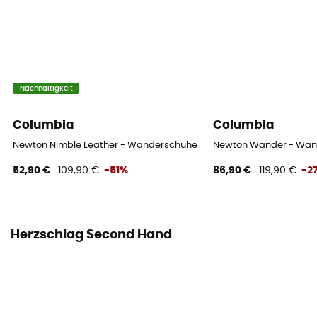
Nachhaltigkeit
Columbia
Columbia
Newton Nimble Leather - Wanderschuhe - Herren
Newton Wander - Wan
52,90 €
109,90 €
-51%
86,90 €
119,90 €
-2
Herzschlag Second Hand