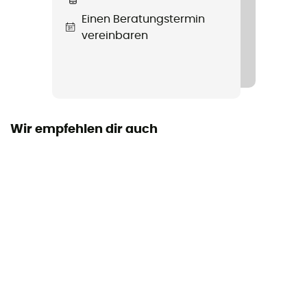
Zwischensohle
Einen Beratungstermin
Techlite™
vereinbaren
Austauschbare Innensohle
Ja
Laufsohle
Omni-Grip®
Wir empfehlen dir auch
Höhe
Mittlerer Schaft
Obermaterial
Wildleder-Mischung