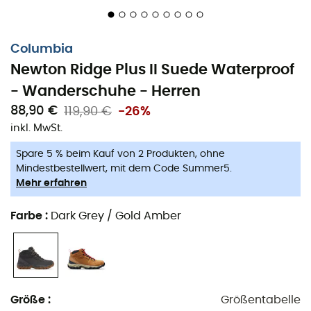
Columbia
Newton Ridge Plus II Suede Waterproof
- Wanderschuhe - Herren
88,90 €
119,90 €
-26%
inkl. MwSt.
Spare 5 % beim Kauf von 2 Produkten, ohne
Mindestbestellwert, mit dem Code Summer5.
Mehr erfahren
Leichter als die vorherige Version, der Wanderschuh
Newton Ridge Plus II Suede Waterproof
für
Herren
der
Farbe
:
Dark Grey / Gold Amber
Marke
Columbia
ist ideal, um sich auf allen Arten von
Gelände zu wagen. Mit einem klassischeren Design und
einem Schaft, der mit der
Omni-Tech wasserdichten
und
atmungsaktiven
Technologie ausgestattet ist,
profitierst du von einem erhöhten Schutz, um den
Größe
:
Größentabelle
schlechten Wetterbedingungen auf den Wegen zu