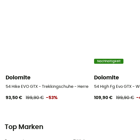
Nachhaltigkeit
Dolomite
Dolomite
54 Hike EVO GTX - Trekkingschuhe - Herren
54 High Fg Evo GTX -
93,50 €
199,90 €
-53%
109,90 €
199,90 €
-
Top Marken