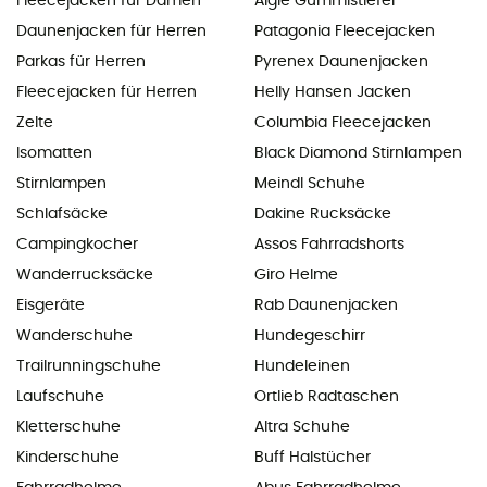
Fleecejacken für Damen
Aigle Gummistiefel
Daunenjacken für Herren
Patagonia Fleecejacken
Parkas für Herren
Pyrenex Daunenjacken
Fleecejacken für Herren
Helly Hansen Jacken
Zelte
Columbia Fleecejacken
Isomatten
Black Diamond Stirnlampen
Stirnlampen
Meindl Schuhe
Schlafsäcke
Dakine Rucksäcke
Campingkocher
Assos Fahrradshorts
Wanderrucksäcke
Giro Helme
Eisgeräte
Rab Daunenjacken
Wanderschuhe
Hundegeschirr
Trailrunningschuhe
Hundeleinen
Laufschuhe
Ortlieb Radtaschen
Kletterschuhe
Altra Schuhe
Kinderschuhe
Buff Halstücher