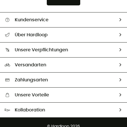
Kundenservice
Alle Hilfethemen
Über Hardloop
Sendungsverfolgung
Über uns
Größentabelle
Unsere Verpflichtungen
HardGuides
Rücksendung & Rückerstattung
Unser Fußabdruck
Unsere Botschafter
Versandarten
Second hand
Auswahl an nachhaltigen Produkten
Zahlungsarten
Unsere Vorteile
Kostenloser Versand ab 100 €
Kollaboration
Kostenfreier Rückversand - 100 Tage Rückgaberecht
Kundenservice ist kostenlos
© Hardloop 2026