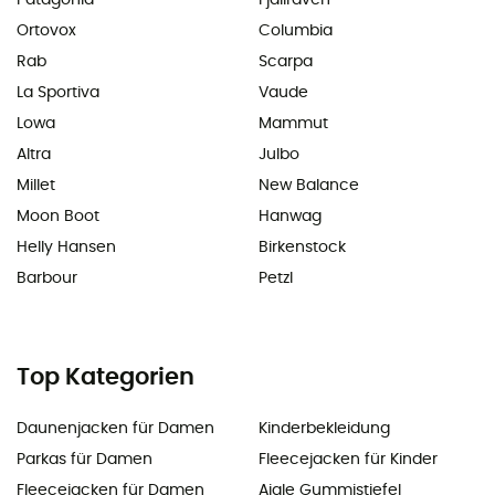
Patagonia
Fjällräven
Ortovox
Columbia
Rab
Scarpa
La Sportiva
Vaude
Lowa
Mammut
Altra
Julbo
Millet
New Balance
Moon Boot
Hanwag
Helly Hansen
Birkenstock
Barbour
Petzl
Top Kategorien
Daunenjacken für Damen
Kinderbekleidung
Parkas für Damen
Fleecejacken für Kinder
Fleecejacken für Damen
Aigle Gummistiefel