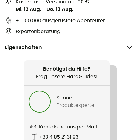
Kostenloser Versand ab 100 €
Mi. 12 Aug.
-
Do. 13 Aug.
+1.000.000 ausgerüstete Abenteurer
Expertenberatung
Eigenschaften
Geeignet für
Klettern / Mehrseillängen-Klettern / Canyoning /
Benötigst du Hilfe?
Bergsteigen
Frag unsere HardGuides!
Gewicht
Sanne
128 g
Produktexperte
Produkt
Air Force 8
Kontakiere uns per Mail
+33 4 85 21 31 83
Material