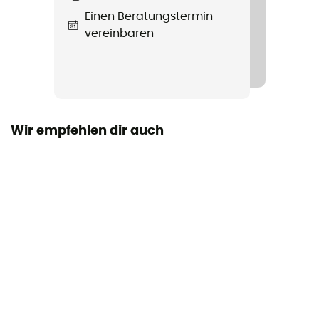
Aluminium
Einen Beratungstermin
vereinbaren
Kompatible Seile
All (Single / Half / Twin)
Anleitung
Beipackzettel einsehen
Wir empfehlen dir auch
Persönliche Schutzausrüstung
PPE - Category 3
Unterstütztes Bremsen
Nein