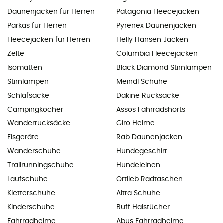
Daunenjacken für Herren
Patagonia Fleecejacken
Parkas für Herren
Pyrenex Daunenjacken
Fleecejacken für Herren
Helly Hansen Jacken
Zelte
Columbia Fleecejacken
Isomatten
Black Diamond Stirnlampen
Stirnlampen
Meindl Schuhe
Schlafsäcke
Dakine Rucksäcke
Campingkocher
Assos Fahrradshorts
Wanderrucksäcke
Giro Helme
Eisgeräte
Rab Daunenjacken
Wanderschuhe
Hundegeschirr
Trailrunningschuhe
Hundeleinen
Laufschuhe
Ortlieb Radtaschen
Kletterschuhe
Altra Schuhe
Kinderschuhe
Buff Halstücher
Fahrradhelme
Abus Fahrradhelme