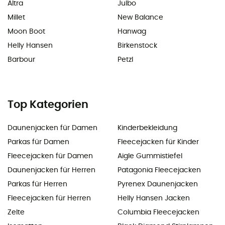
Altra
Julbo
Millet
New Balance
Moon Boot
Hanwag
Helly Hansen
Birkenstock
Barbour
Petzl
Top Kategorien
Daunenjacken für Damen
Kinderbekleidung
Parkas für Damen
Fleecejacken für Kinder
Fleecejacken für Damen
Aigle Gummistiefel
Daunenjacken für Herren
Patagonia Fleecejacken
Parkas für Herren
Pyrenex Daunenjacken
Fleecejacken für Herren
Helly Hansen Jacken
Zelte
Columbia Fleecejacken