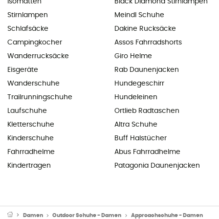
Isomatten
Black Diamond Stirnlampen
Stirnlampen
Meindl Schuhe
Schlafsäcke
Dakine Rucksäcke
Campingkocher
Assos Fahrradshorts
Wanderrucksäcke
Giro Helme
Eisgeräte
Rab Daunenjacken
Wanderschuhe
Hundegeschirr
Trailrunningschuhe
Hundeleinen
Laufschuhe
Ortlieb Radtaschen
Kletterschuhe
Altra Schuhe
Kinderschuhe
Buff Halstücher
Fahrradhelme
Abus Fahrradhelme
Kindertragen
Patagonia Daunenjacken
Damen
Outdoor Schuhe - Damen
Approachschuhe - Damen