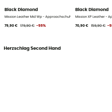
Black Diamond
Black Diamond
Mission Leather Mid Wp - Approachschuhe - Damen
Mission XP Leather -
79,90 €
179,90 €
-55%
70,90 €
159,90 €
-
Herzschlag Second Hand