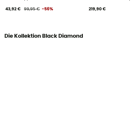
43,92 €
99,95 €
-56%
219,90 €
Schutz
Zehen
Technische Eigenschaften
Die Kollektion Black Diamond
Atmungsaktiv
Climbing zone
Ja