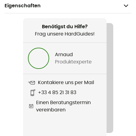
Eigenschaften
Geeignet für
Wandern / Klettern / Approach / Alltag
Benötigst du Hilfe?
Frag unsere HardGuides!
Geschlecht
Damen
Arnaud
Produktexperte
Gewicht
2 x 237.5 g
Kontakiere uns per Mail
Produkt
+33 4 85 21 31 83
Session Suede
Einen Beratungstermin
Wasserdichtigkeit
vereinbaren
Nein
Steifigkeit der Laufsohle