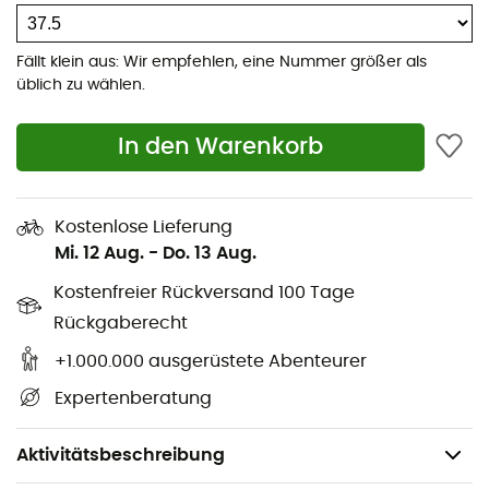
Felsen wechselst.
Obermaterial aus hochwertigem,
Fällt klein aus: Wir empfehlen, eine Nummer größer als
strapazierfähigem Wildleder
üblich zu wählen.
Black Diamond BlackLabel-Street-Gummisohle für
guten Grip
In den Warenkorb
Geformte EVA-Zwischensohle für hohen Komfort
Gummiverstärkung im Zehenbereich
Kostenlose Lieferung
Zehen- und Oberkonstruktion inspiriert von
Mi. 12 Aug.
-
Do. 13 Aug.
Kletterschuhen
Kostenfreier Rückversand 100 Tage
Bequemer sockenähnlicher Schuh
Rückgaberecht
Elastische Fersenlasche für einfaches An- und
Ausziehen bei Indoor- und Outdoor-Sessions
+1.000.000 ausgerüstete Abenteurer
Schlaufen bieten verschiedene
Expertenberatung
Befestigungsmöglichkeiten an deinem Rucksack
Gewicht: 2 x 241 g
Aktivitätsbeschreibung