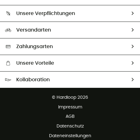
Sendungsverfolgung
Über uns
Größentabelle
Unsere Verpflichtungen
HardGuides
Rücksendung & Rückerstattung
Unser Fußabdruck
Unsere Botschafter
Versandarten
Second hand
Auswahl an nachhaltigen Produkten
Zahlungsarten
Unsere Vorteile
Kostenloser Versand ab 100 €
Kollaboration
Kostenfreier Rückversand - 100 Tage Rückgaberecht
Kundenservice ist kostenlos
© Hardloop 2026
Impressum
AGB
Datenschutz
Dateneinstellungen