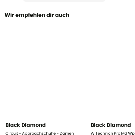
Normal
Wir empfehlen dir auch
Verstärkung
Ja
Zwischensohle
EVA
Laufsohle
BlackLabel-Street
Höhe
Niedriger Schaft
Verschlusssystem
Schnürung
Black Diamond
Black Diamond
Obermaterial
Circuit - Approachschuhe - Damen
W Technicn Pro Md Wp
Wildleder