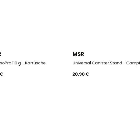
R
MSR
soPro 110 g - Kartusche
Universal Canister Stand - Camp
 €
20,90 €