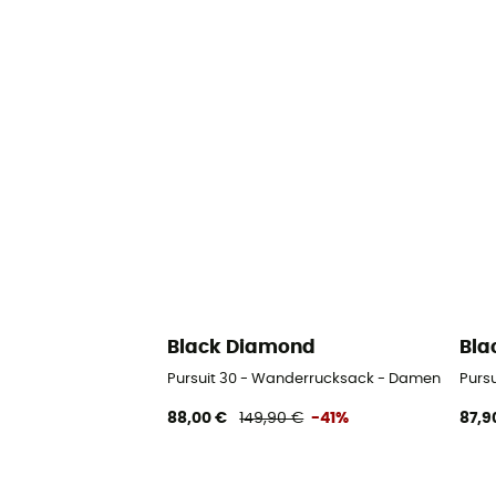
Black Diamond
Bla
Pursuit 30 - Wanderrucksack - Damen
Purs
88,00 €
149,90 €
-41%
87,9