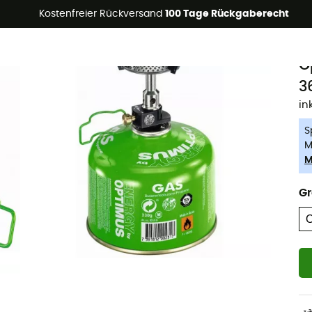
Kostenfreier Rückversand
100 Tage Rückgaberecht
-5% Extra - Code Summer5
O
O
3
in
S
M
M
G