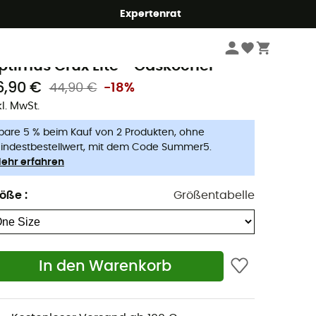
Expertenrat
Camping
Campingküche
Campingkocher
ptimus
ptimus Crux Lite - Gaskocher
6,90 €
44,90 €
-18%
kl. MwSt.
pare 5 % beim Kauf von 2 Produkten, ohne
indestbestellwert, mit dem Code Summer5.
ehr erfahren
röße
:
Größentabelle
In den Warenkorb