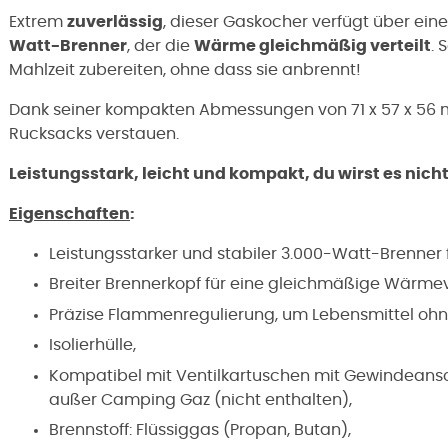
Extrem
zuverlässig
, dieser Gaskocher verfügt über ein
Watt-Brenner
, der die
Wärme gleichmäßig verteilt
. 
Mahlzeit zubereiten, ohne dass sie anbrennt!
Dank seiner kompakten Abmessungen von 71 x 57 x 56 mm 
Rucksacks verstauen.
Leistungsstark, leicht und kompakt, du wirst es nich
Eigenschaften
:
Leistungsstarker und stabiler 3.000-Watt-Brenner 
Breiter Brennerkopf für eine gleichmäßige Wärmev
Präzise Flammenregulierung, um Lebensmittel oh
Isolierhülle,
Kompatibel mit Ventilkartuschen mit Gewindeansch
außer Camping Gaz (nicht enthalten),
Brennstoff: Flüssiggas (Propan, Butan),