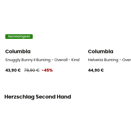
Nachhaltigkeit
Columbia
Columbia
Snuggly Bunny II Bunting - Overall - Kind
Helvetia Bunting - Over
43,90 €
79,90 €
-45%
44,90 €
Herzschlag Second Hand