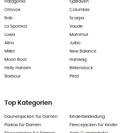
Patagonia
Fjällräven
Ortovox
Columbia
Rab
Scarpa
La Sportiva
Vaude
Lowa
Mammut
Altra
Julbo
Millet
New Balance
Moon Boot
Hanwag
Helly Hansen
Birkenstock
Barbour
Petzl
Top Kategorien
Daunenjacken für Damen
Kinderbekleidung
Parkas für Damen
Fleecejacken für Kinder