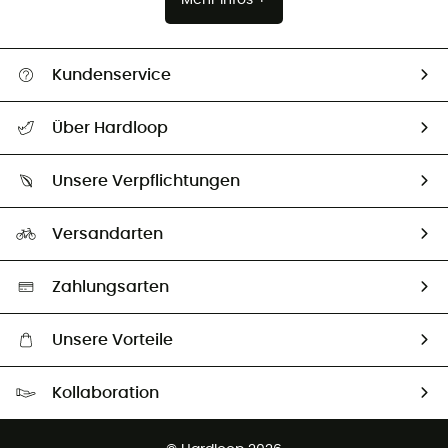
Kundenservice
Alle Hilfethemen
Über Hardloop
Sendungsverfolgung
Über uns
Größentabelle
Unsere Verpflichtungen
HardGuides
Rücksendung & Rückerstattung
Unser Fußabdruck
Unsere Botschafter
Versandarten
Second hand
Auswahl an nachhaltigen Produkten
Zahlungsarten
Unsere Vorteile
Kostenloser Versand ab 100 €
Kollaboration
Kostenfreier Rückversand - 100 Tage Rückgaberecht
Kundenservice ist kostenlos