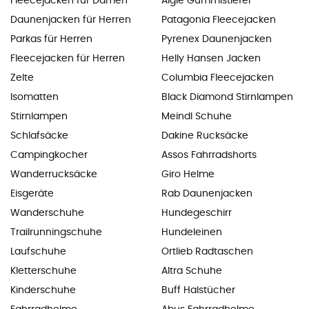
Fleecejacken für Damen
Aigle Gummistiefel
Daunenjacken für Herren
Patagonia Fleecejacken
Parkas für Herren
Pyrenex Daunenjacken
Fleecejacken für Herren
Helly Hansen Jacken
Zelte
Columbia Fleecejacken
Isomatten
Black Diamond Stirnlampen
Stirnlampen
Meindl Schuhe
Schlafsäcke
Dakine Rucksäcke
Campingkocher
Assos Fahrradshorts
Wanderrucksäcke
Giro Helme
Eisgeräte
Rab Daunenjacken
Wanderschuhe
Hundegeschirr
Trailrunningschuhe
Hundeleinen
Laufschuhe
Ortlieb Radtaschen
Kletterschuhe
Altra Schuhe
Kinderschuhe
Buff Halstücher