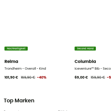
Nachhaltigkeit
Second Hand
Reima
Columbia
Trondheim - Overall - Kind
Iceventure™ Bib - Sec
101,90 €
169,90 €
-40%
69,00 €
159,90 €
-
Top Marken