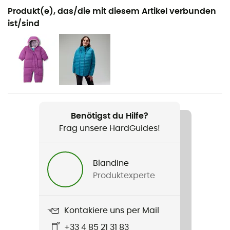
Geeignet für
Produkt(e), das/die mit diesem Artikel verbunden
Ski
ist/sind
Geschlecht
Baby
Produkt
Foxy Baby™ Sherpa Bunting
Benötigst du Hilfe?
Zusatzinformation
Frag unsere HardGuides!
Fold-over hands and feet
Armlänge
Blandine
langarm
Produktexperte
Kapuze
Ja
Kontakiere uns per Mail
+33 4 85 21 31 83