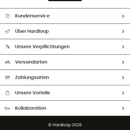
Kundenservice
Alle Hilfethemen
Über Hardloop
Sendungsverfolgung
Über uns
Größentabelle
Unsere Verpflichtungen
HardGuides
Rücksendung & Rückerstattung
Unser Fußabdruck
Unsere Botschafter
Versandarten
Second hand
Auswahl an nachhaltigen Produkten
Zahlungsarten
Unsere Vorteile
Kostenloser Versand ab 100 €
Kollaboration
Kostenfreier Rückversand - 100 Tage Rückgaberecht
Kundenservice ist kostenlos
© Hardloop 2026