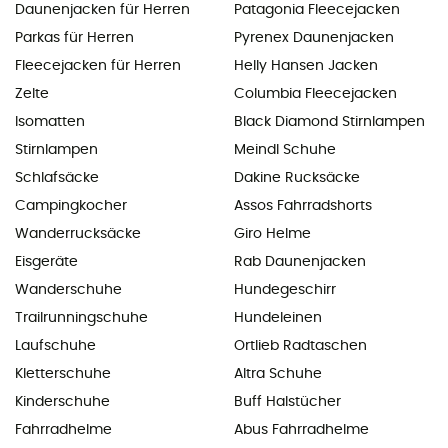
Daunenjacken für Herren
Patagonia Fleecejacken
Parkas für Herren
Pyrenex Daunenjacken
Fleecejacken für Herren
Helly Hansen Jacken
Zelte
Columbia Fleecejacken
Isomatten
Black Diamond Stirnlampen
Stirnlampen
Meindl Schuhe
Schlafsäcke
Dakine Rucksäcke
Campingkocher
Assos Fahrradshorts
Wanderrucksäcke
Giro Helme
Eisgeräte
Rab Daunenjacken
Wanderschuhe
Hundegeschirr
Trailrunningschuhe
Hundeleinen
Laufschuhe
Ortlieb Radtaschen
Kletterschuhe
Altra Schuhe
Kinderschuhe
Buff Halstücher
Fahrradhelme
Abus Fahrradhelme