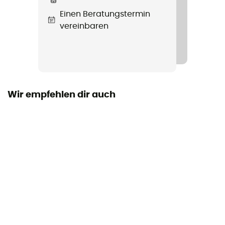
Einen Beratungstermin
Passform
vereinbaren
Standard
Label
Bluesign™ / Responsible Down Standard / Recycelt
Insulated
Wir empfehlen dir auch
Ja
Kapuze
Ja
Taschen
2 Taschen
Füllmaterial
Daune