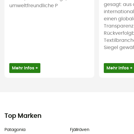
gesagt: aus 
umweltfreundliche P
international
einen global
Transparenz
Rückverfolgb
Textilbranch
Siegel gewährl
Mehr Infos +
Mehr Infos +
Top Marken
Patagonia
Fjällräven