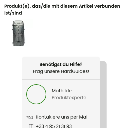
Geeignet für
Produkt(e), das/die mit diesem Artikel verbunden
Wandern / Klettern / Bergsteigen / Alltag
ist/sind
Geschlecht
Herren
Gewicht
220 g
Benötigst du Hilfe?
Produkt
Frag unsere HardGuides!
Ghost Whisperer/2 Hoody
Zusatzinformation
Mathilde
Elastische Bündchen / verstellbarer Saum mit
Produktexperte
Kordelzug
Wasserdichtigkeit
Kontakiere uns per Mail
Wasserabweisend
+33 4 85 21 31 83