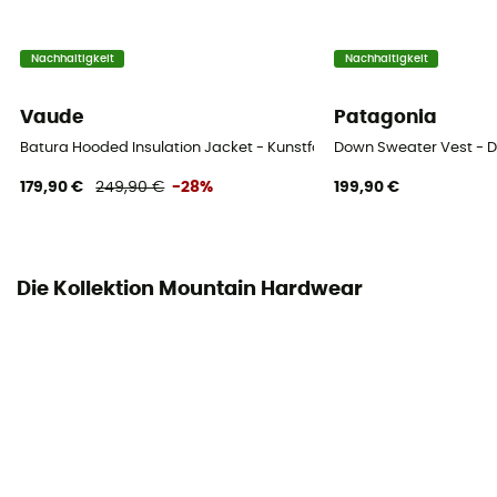
Material
100 % recyceltes Nylon
Nachhaltigkeit
Nachhaltigkeit
Bauschkraft (Cuin)
Vaude
Patagonia
800 cuin
Batura Hooded Insulation Jacket - Kunstfaserjacke - Herren
Down Sweater Vest - 
Daunenmischung
179,90 €
249,90 €
-28%
199,90 €
90% Gefieder / 10% Flaum
Materialangabe
Die Kollektion Mountain Hardwear
Duvet