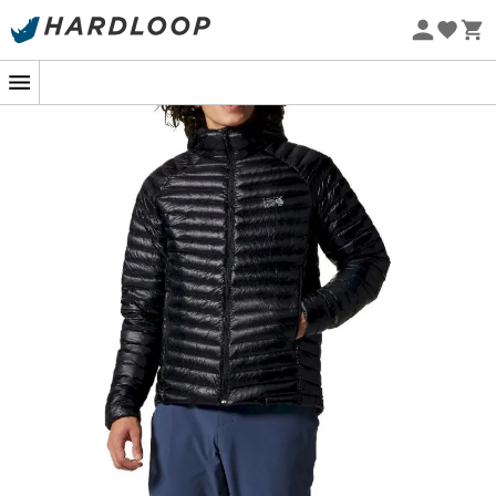
-5% Extra - Code Summer5
Die
Ghost Whisperer/2 Hoody
ist eine isolierende und
Nachhaltigkeit
ultraleichte
Daunenjacke für Herren
, entworfen von der
Marke
Mountain Hardwear
, um sie als
Zwischenschicht
oder als eigenständige
Jacke
bei
deinen winterlichen
Outdoor-Aktivitäten
zu tragen. Die
Ghost Whisperer/2 Hoody
bietet eine sehr
leistungsfähige
natürliche Isolierung
aus
Gänsedaunen
, die RDS-zertifiziert ist, um dir eine extrem
warme
Daunenjacke
mit nachvollziehbarer
Daunenherkunft zu bieten. Das sehr widerstandsfähige
Ripstop-Gewebe der
Ghost Whisperer/2 Hoody
besteht
zu 100% aus recycelten Materialien, damit du mit gutem
Gewissen in den
Bergen
unterwegs sein kannst. Zudem
ist dieses Außenmaterial wasserabweisend behandelt,
um dich vor den Elementen zu schützen, während das
Verhältnis von 90% Daunen zu 10% Federn eine optimale
und gleichmäßige Wärmeverteilung sowie