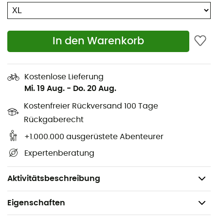
Behandlung
Isolierung: natürliche, RDS®-zertifizierte Daunen mit
einer Bauschkraft von 800
In den Warenkorb
RDS-Label
2 Reißverschlusstaschen
Kostenlose Lieferung
Verstellbarer Saum mit Kordelzug
Mi. 19 Aug.
-
Do. 20 Aug.
Elastische Ärmelbündchen
Kostenfreier Rückversand 100 Tage
Elastische Kapuze
Rückgaberecht
Komprimierbare Daunenjacke: lässt sich leicht in
ihrer eigenen Tasche mit internem Karabiner
+1.000.000 ausgerüstete Abenteurer
verstauen
Expertenberatung
Schnitt: Regular
Gewicht: 249 g
Aktivitätsbeschreibung
Eigenschaften