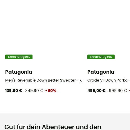
Nachhaltigkeit
Nachhaltigkeit
Patagonia
Patagonia
Men's Reversible Down Better Sweater - Kunstfaserjacke - Herren
Grade VII Down Parka 
139,90 €
349,90 €
-60%
499,00 €
999,90 €
Gut für dein Abenteuer und den