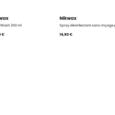
kwax
Nikwax
 Wash 300 ml
Spray désinfectant sans rinçage p
0 €
14,90 €