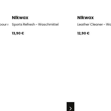
Nikwax
Nikwax
our matériel sportif
Sports Refresh - Waschmittel
Leather Cleaner - W
13,90 €
12,90 €