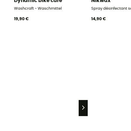
Dynamic bike care
Nikwax
Washcraft - Waschmittel
Spray désinfectant s
19,90 €
14,90 €