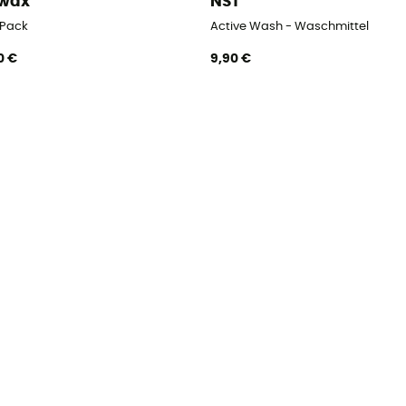
kwax
NST
 Pack
Active Wash - Waschmittel
0 €
9,90 €