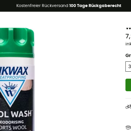
Kostenfreier Rückversand
100 Tage Rückgaberecht
N
W
7
in
G