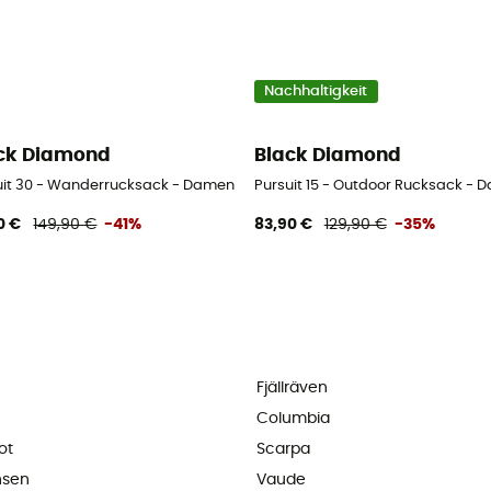
Nachhaltigkeit
ck Diamond
Black Diamond
uit 30 - Wanderrucksack - Damen
Pursuit 15 - Outdoor Rucksack - 
0 €
149,90 €
-41%
83,90 €
129,90 €
-35%
Fjällräven
Columbia
ot
Scarpa
nsen
Vaude