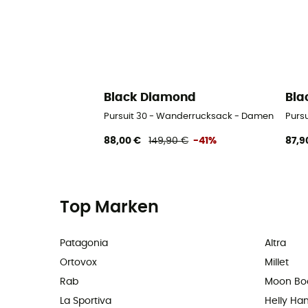
Black Diamond
Bla
Pursuit 30 - Wanderrucksack - Damen
Purs
88,00 €
149,90 €
-41%
87,9
Top Marken
Patagonia
Altra
Ortovox
Millet
Rab
Moon Bo
La Sportiva
Helly Ha