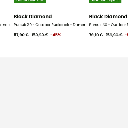
Nachhaltigkeit
Nachhaltigkeit
Black Diamond
Black Diamond
Damen
Pursuit 30 - Outdoor Rucksack - Damen
Pursuit 30 - Outdoor
87,90 €
159,90 €
-45%
79,10 €
159,90 €
-