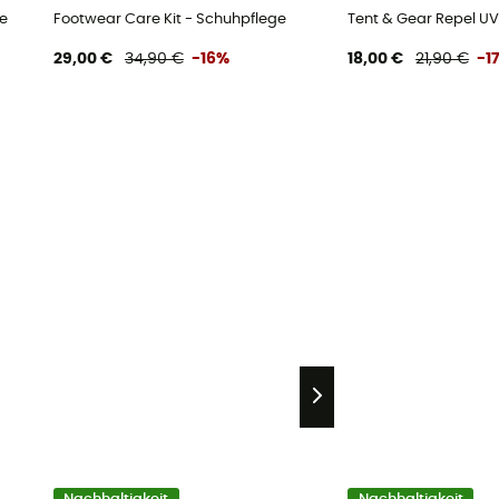
e
Footwear Care Kit - Schuhpflege
Tent & Gear Repel UV
29,00 €
34,90 €
-16%
18,00 €
21,90 €
-1