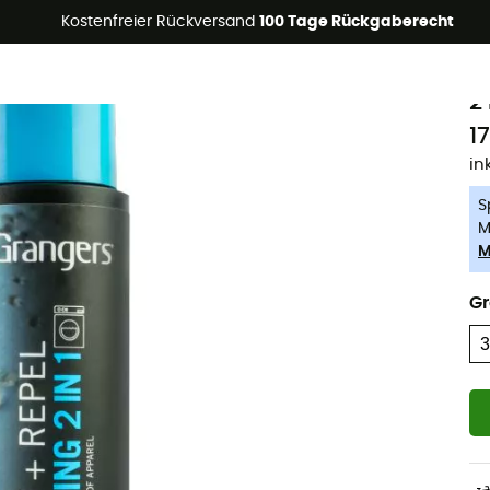
Kostenfreier Rückversand
100 Tage Rückgaberecht
-5% Extra - Code Summer5
G
Nachhaltigkeit
2
1
in
S
M
M
G