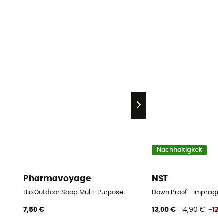
Nachhaltigkeit
Pharmavoyage
NST
Bio Outdoor Soap Multi-Purpose
Down Proof - Imprägn
7,50 €
13,00 €
14,90 €
-1