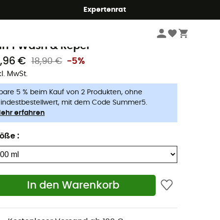
Expertenrat
Wandern
Wanderzubehör
Outdoor Waschmittel
rangers
 In 1 Wash & Repel
7,96 €
18,90 €
-5%
kl. MwSt.
pare 5 % beim Kauf von 2 Produkten, ohne
indestbestellwert, mit dem Code Summer5.
ehr erfahren
röße
:
In den Warenkorb