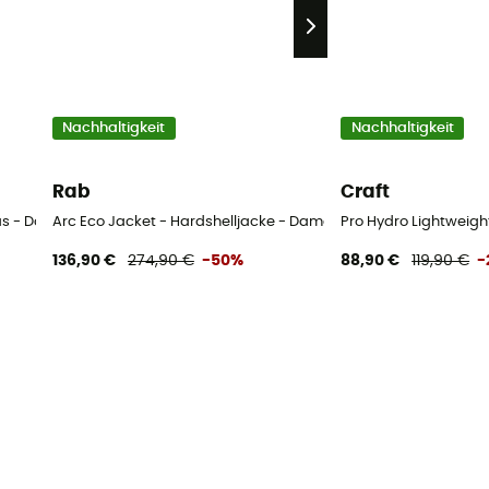
Nachhaltigkeit
Nachhaltigkeit
Rab
Craft
as - Dames
Arc Eco Jacket - Hardshelljacke - Damen
Pro Hydro Lightweig
136,90 €
274,90 €
-50%
88,90 €
119,90 €
-