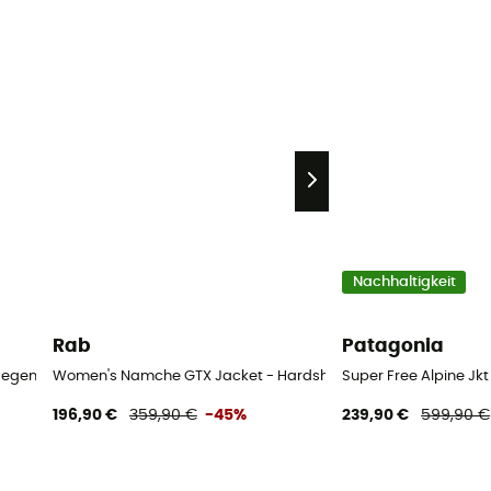
Nachhaltigkeit
Rab
Patagonia
 Regenjacke - Damen
Women's Namche GTX Jacket - Hardshelljacke - Damen
Super Free Alpine Jk
196,90 €
359,90 €
-45%
239,90 €
599,90 €