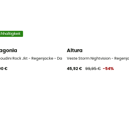
hhaltigkeit
agonia
Altura
Houdini Rock Jkt - Regenjacke - Damen
Veste Storm Nightvision - Regenj
90 €
45,92 €
99,95 €
-54%