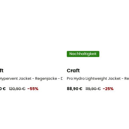
Nachhaltigkeit
ft
Craft
amen
Hypervent Jacket - Regenjacke - Damen
Pro Hydro Lightweight Jacket - 
0 €
120,90 €
-55%
88,90 €
119,90 €
-25%