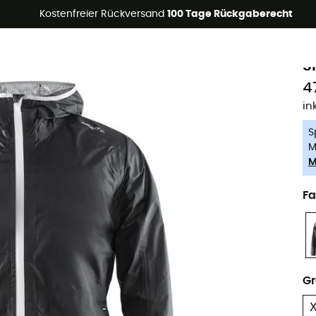
Kostenfreier Rückversand
100 Tage Rückgaberecht
-5% Extra - Code Summer5
C
S
4
in
S
M
M
Fa
G