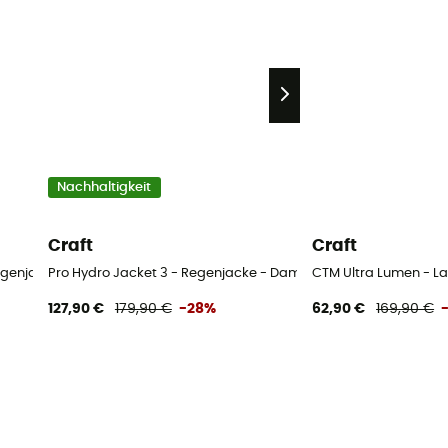
Nachhaltigkeit
Craft
Craft
Regenjacke - Damen
Pro Hydro Jacket 3 - Regenjacke - Damen
CTM Ultra Lumen - L
127,90 €
179,90 €
-28%
62,90 €
169,90 €