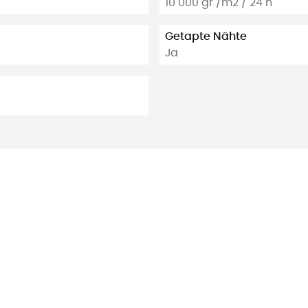
10 000 gr /m2 / 24 h
Getapte Nähte
Ja