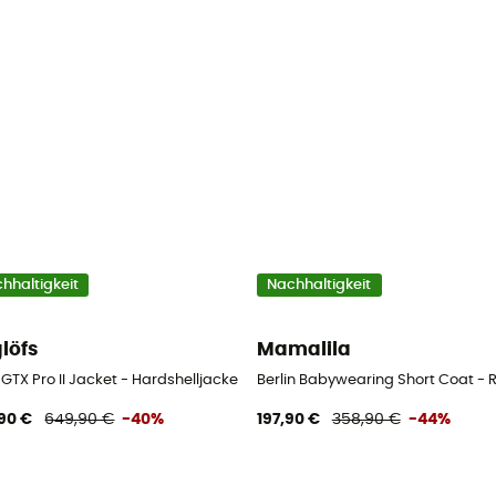
hhaltigkeit
Nachhaltigkeit
löfs
Mamalila
 GTX Pro II Jacket - Hardshelljacke - Damen
Berlin Babywearing Short Coat -
90 €
649,90 €
-40%
197,90 €
358,90 €
-44%