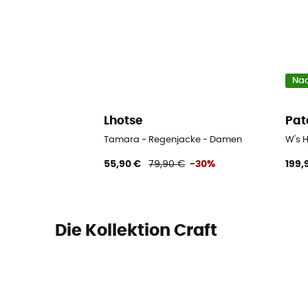
Nac
Lhotse
Pat
Tamara - Regenjacke - Damen
W's 
55,90 €
79,90 €
-30%
199,
Die Kollektion Craft