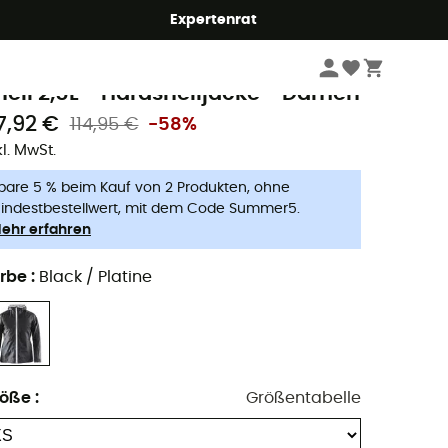
Expertenrat
Damen
Outdoor Jacken - Damen
Regenjacken - Damen
raft
hell 2,5L - Hardshelljacke - Damen
7,92 €
114,95 €
-58%
kl. MwSt.
pare 5 % beim Kauf von 2 Produkten, ohne
indestbestellwert, mit dem Code Summer5.
ehr erfahren
rbe
:
Black / Platine
röße
:
Größentabelle