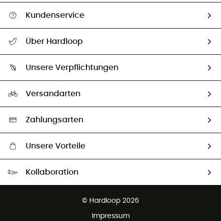
Kundenservice
Alle Hilfethemen
Über Hardloop
Sendungsverfolgung
Über uns
Größentabelle
Unsere Verpflichtungen
HardGuides
Rücksendung & Rückerstattung
Unser Fußabdruck
Unsere Botschafter
Versandarten
Second hand
Auswahl an nachhaltigen Produkten
Zahlungsarten
Unsere Vorteile
Kostenloser Versand ab 100 €
Kollaboration
Kostenfreier Rückversand - 100 Tage Rückgaberecht
Kundenservice ist kostenlos
© Hardloop 2026
Impressum