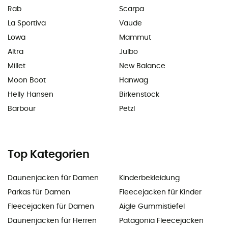
Rab
Scarpa
La Sportiva
Vaude
Lowa
Mammut
Altra
Julbo
Millet
New Balance
Moon Boot
Hanwag
Helly Hansen
Birkenstock
Barbour
Petzl
Top Kategorien
Daunenjacken für Damen
Kinderbekleidung
Parkas für Damen
Fleecejacken für Kinder
Fleecejacken für Damen
Aigle Gummistiefel
Daunenjacken für Herren
Patagonia Fleecejacken