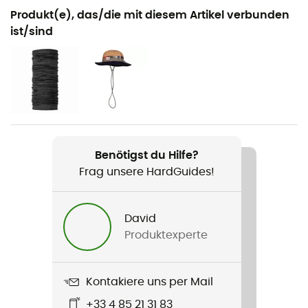
Geeignet für
Produkt(e), das/die mit diesem Artikel verbunden
Wandern / Trekking
ist/sind
Geschlecht
Damen
Gewicht
275 g
Benötigst du Hilfe?
Produkt
Frag unsere HardGuides!
Liquid Point Pants
Technologien
David
Gore-Tex® Paclite®
Produktexperte
Wasserdichtigkeit
Ja
Kontakiere uns per Mail
+33 4 85 21 31 83