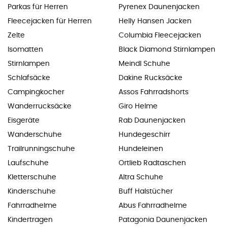
Parkas für Herren
Pyrenex Daunenjacken
Fleecejacken für Herren
Helly Hansen Jacken
Zelte
Columbia Fleecejacken
Isomatten
Black Diamond Stirnlampen
Stirnlampen
Meindl Schuhe
Schlafsäcke
Dakine Rucksäcke
Campingkocher
Assos Fahrradshorts
Wanderrucksäcke
Giro Helme
Eisgeräte
Rab Daunenjacken
Wanderschuhe
Hundegeschirr
Trailrunningschuhe
Hundeleinen
Laufschuhe
Ortlieb Radtaschen
Kletterschuhe
Altra Schuhe
Kinderschuhe
Buff Halstücher
Fahrradhelme
Abus Fahrradhelme
Kindertragen
Patagonia Daunenjacken