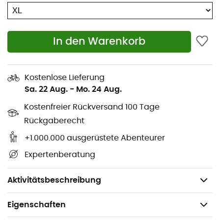
Behandlung
Elastischer Bund
In den Warenkorb
Reißverschlusstasche hinten
1/3 Reißverschlussöffnungen an den Beinen
Kostenlose Lieferung
Druckknopf
Sa. 22 Aug.
-
Mo. 24 Aug.
Kostenfreier Rückversand 100 Tage
Interner Kordelzug am Beinabschluss für optimale
Anpassung
Rückgaberecht
+1.000.000 ausgerüstete Abenteurer
Bluesign® zertifiziert
Expertenberatung
Material: Nylon 75D (125 g/m², 100 % Polyester)
Gewicht: 275 g
Aktivitätsbeschreibung
Eigenschaften