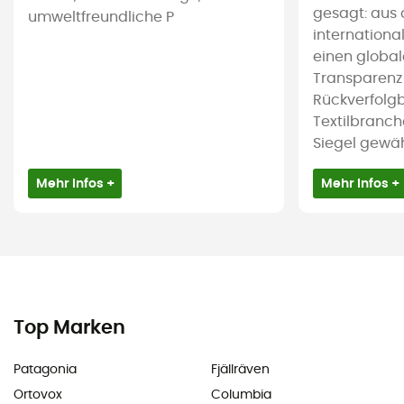
gesagt: aus 
umweltfreundliche P
international
einen global
Transparenz
Rückverfolgb
Textilbranch
Siegel gewährl
Mehr Infos +
Mehr Infos +
Top Marken
Patagonia
Fjällräven
Ortovox
Columbia