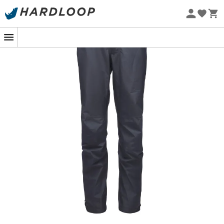
-5% Extra - Code Summer5
Nachhaltigkeit
Wenn sich die Wolken bedrohlich zusammenziehen und
der Regen unausweichlich scheint, wird die
Liquid Point
Pants
für
Damen
von
Black Diamond
dein bester
Verbündeter. Für diejenigen, die sich von launischem
Wetter nicht abschrecken lassen, ist diese
Hardshellhose
ein wahrer Schutzschild gegen die
Elemente, perfekt für Wanderungen unter einem
unsicheren Himmel.