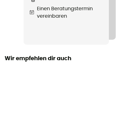
Winddicht
Einen Beratungstermin
Ja
vereinbaren
Passform
Standard
Label
Bluesign™ / PFC-Free
Wir empfehlen dir auch
Verschlusssystem
Reißverschluss
Taschen
1 Reißverschlusstasche
Material
100 % Polyester
Belüftungsreißverschlüsse