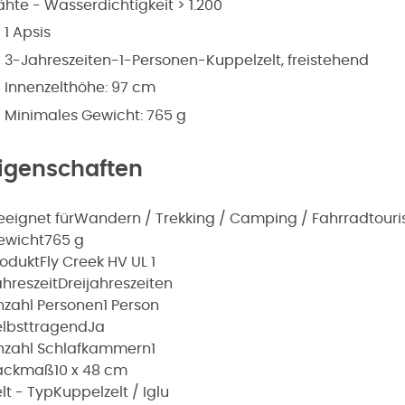
hte - Wasserdichtigkeit > 1.200
1 Apsis
3-Jahreszeiten-1-Personen-Kuppelzelt, freistehend
Innenzelthöhe: 97 cm
Minimales Gewicht: 765 g
igenschaften
eeignet für
Wandern / Trekking / Camping / Fahrradtour
ewicht
765 g
rodukt
Fly Creek HV UL 1
hreszeit
Dreijahreszeiten
nzahl Personen
1 Person
elbsttragend
Ja
nzahl Schlafkammern
1
ackmaß
10 x 48 cm
lt - Typ
Kuppelzelt / Iglu