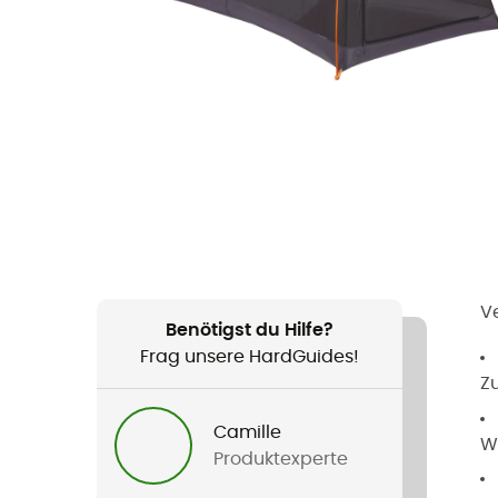
V
Benötigst du Hilfe?
Frag unsere HardGuides!
Zu
Camille
Wa
Produktexperte