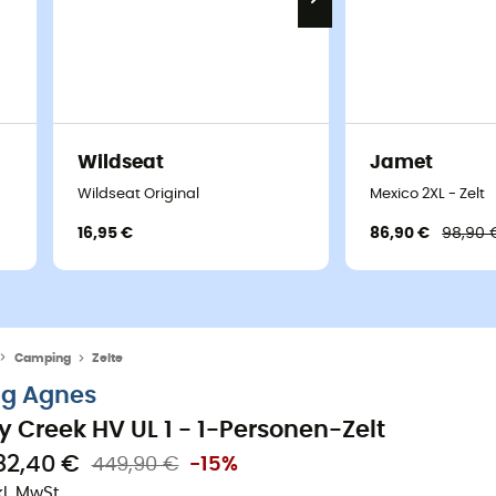
Wildseat
Jamet
Wildseat Original
Mexico 2XL - Zelt
16,95 €
86,90 €
98,90 
Camping
Zelte
ig Agnes
ly Creek HV UL 1 - 1-Personen-Zelt
82,40 €
449,90 €
-15%
kl. MwSt.