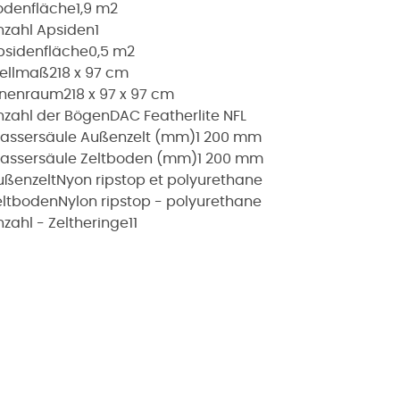
odenfläche
1,9 m2
nzahl Apsiden
1
psidenfläche
0,5 m2
tellmaß
218 x 97 cm
nnenraum
218 x 97 x 97 cm
nzahl der Bögen
DAC Featherlite NFL
assersäule Außenzelt (mm)
1 200 mm
assersäule Zeltboden (mm)
1 200 mm
ußenzelt
Nyon ripstop et polyurethane
eltboden
Nylon ripstop - polyurethane
zahl - Zeltheringe
11