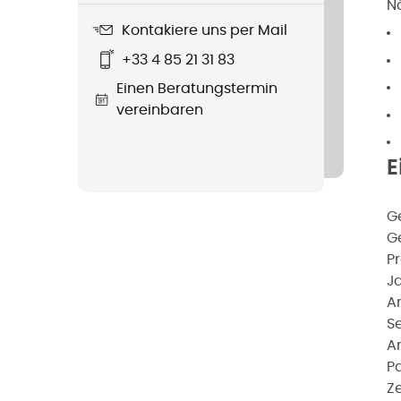
Nä
Kontakiere uns per Mail
+33 4 85 21 31 83
Einen Beratungstermin
vereinbaren
E
G
G
P
Ja
A
S
A
P
Ze