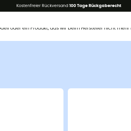
Kostenfreier Rückversand
100 Tage Rückgaberecht
ieses Produkt ist nicht mehr verfügb
Modell oder ein Produkt, das wir beim Hersteller nicht mehr