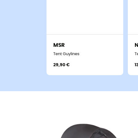
MSR
Tent Guylines
T
29,90 €
1