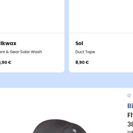
Nikwax
Sol
ent & Gear Solar Wash
Duct Tape
3,90 €
8,90 €
B
F
3
in