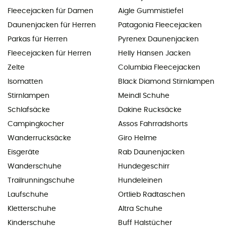
Fleecejacken für Damen
Aigle Gummistiefel
Daunenjacken für Herren
Patagonia Fleecejacken
Parkas für Herren
Pyrenex Daunenjacken
Fleecejacken für Herren
Helly Hansen Jacken
Zelte
Columbia Fleecejacken
Isomatten
Black Diamond Stirnlampen
Stirnlampen
Meindl Schuhe
Schlafsäcke
Dakine Rucksäcke
Campingkocher
Assos Fahrradshorts
Wanderrucksäcke
Giro Helme
Eisgeräte
Rab Daunenjacken
Wanderschuhe
Hundegeschirr
Trailrunningschuhe
Hundeleinen
Laufschuhe
Ortlieb Radtaschen
Kletterschuhe
Altra Schuhe
Kinderschuhe
Buff Halstücher