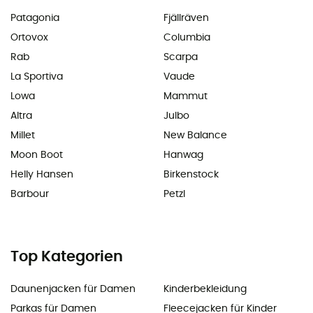
Patagonia
Fjällräven
Ortovox
Columbia
Rab
Scarpa
La Sportiva
Vaude
Lowa
Mammut
Altra
Julbo
Millet
New Balance
Moon Boot
Hanwag
Helly Hansen
Birkenstock
Barbour
Petzl
Top Kategorien
Daunenjacken für Damen
Kinderbekleidung
Parkas für Damen
Fleecejacken für Kinder