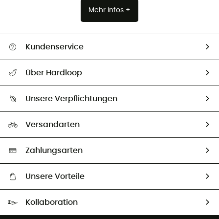
Mehr Infos +
Kundenservice
Alle Hilfethemen
Über Hardloop
Sendungsverfolgung
Über uns
Größentabelle
Unsere Verpflichtungen
HardGuides
Rücksendung & Rückerstattung
Unser Fußabdruck
Unsere Botschafter
Versandarten
Second hand
Auswahl an nachhaltigen Produkten
Zahlungsarten
Unsere Vorteile
Kostenloser Versand ab 100 €
Kollaboration
Kostenfreier Rückversand - 100 Tage Rückgaberecht