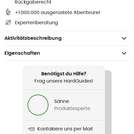
Rückgaberecht
einzustellen. Dieses Zubehör ist mit allen Petzl-Helmen
kompatibel und kann an bestimmte Modelle anderer
+1.000.000 ausgerüstete Abenteurer
Marken angepasst werden (überprüfe die
Expertenberatung
Kompatibilität beim Hersteller).
Gewicht: 48 g
Aktivitätsbeschreibung
Eigenschaften
Geeignet für
Klettern
Benötigst du Hilfe?
Frag unsere HardGuides!
Gewicht
120 g
Sanne
Produktexperte
Produkt
Pro Adapt
Kontakiere uns per Mail
Anleitung