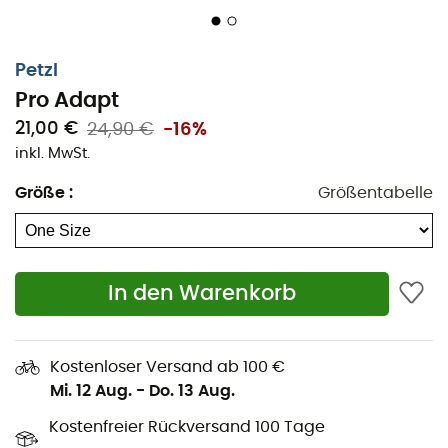
Petzl
Pro Adapt
21,00 €
24,90 €
-16%
inkl. MwSt.
Größe
:
Größentabelle
In den Warenkorb
Sichere eine
robuste Befestigung
deiner Lampe an
deinem
Helm
mit dem Befestigungssystem
Pro Adapt
.
Bestehend aus zwei Klebeteilen, die für
Stoßfestigkeit
und
Feuchtigkeitsbeständigkeit
entwickelt wurden,
Kostenloser Versand ab 100 €
ermöglicht dieses System die Installation der
Petzl DUO
Mi. 12 Aug.
-
Do. 13 Aug.
RL, DUO S oder DUO Z2 Lampen
. Praktisch bleibt die
Kostenfreier Rückversand 100 Tage
Möglichkeit, den Neigungswinkel deiner Lampe