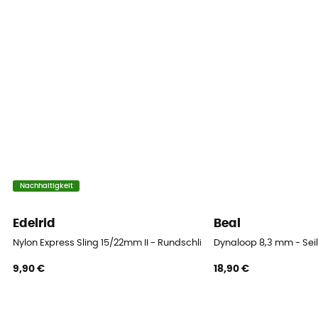
Konformitätserklärung einsehen
Persönliche Schutzausrüstung
PPE - Category 3
Minimale Bruchlast
22 kN
Nachhaltigkeit
Edelrid
Beal
Nylon Express Sling 15/22mm II - Rundschlinge
Dynaloop 8,3 mm - Sei
9,90 €
18,90 €