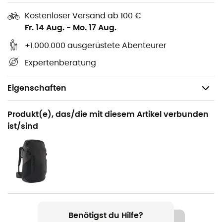
Kostenloser Versand ab 100 €
Fr. 14 Aug.
-
Mo. 17 Aug.
+1.000.000 ausgerüstete Abenteurer
Expertenberatung
Eigenschaften
Geeignet für
Produkt(e), das/die mit diesem Artikel verbunden
Klettern / Mehrseillängen-Klettern / Bergsteigen
ist/sind
Gewicht
10 g (24 cm) / 20 g (60 cm) / 40 g (120 cm)
Produkt
St'Anneau
Benötigst du Hilfe?
Technologien