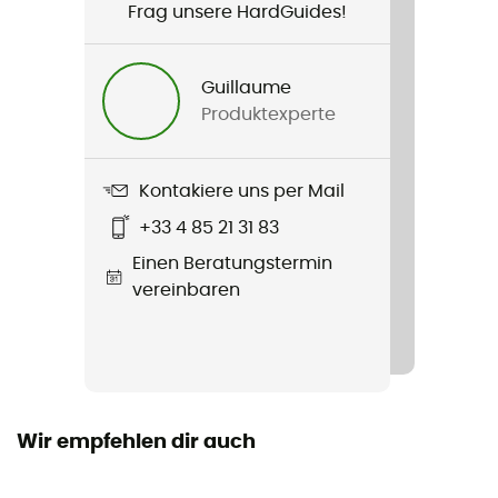
Frag unsere HardGuides!
Dyneema®
Material
Guillaume
Polyéthylène, Polyamide, Polyester
Produktexperte
Label
Origine Européenne Garantie
Kontakiere uns per Mail
+33 4 85 21 31 83
Länge
Einen Beratungstermin
24 / 60 / 120 cm
vereinbaren
Zertifizierung
CE, UIAA, GB 30862/B, XF 494: FZL-B-Q
Anleitung
Beipackzettel einsehen
Wir empfehlen dir auch
Konformitätserklärung