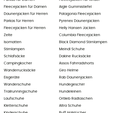
Fleecejacken für Damen
Aigle Gummistiefel
Daunenjacken für Herren
Patagonia Fleecejacken
Parkas für Herren
Pyrenex Daunenjacken
Fleecejacken für Herren
Helly Hansen Jacken
Zelte
Columbia Fleecejacken
Isomatten
Black Diamond Stirnlampen
Stirnlampen
Meindl Schuhe
Schlafsäcke
Dakine Rucksäcke
Campingkocher
Assos Fahrradshorts
Wanderrucksäcke
Giro Helme
Eisgeräte
Rab Daunenjacken
Wanderschuhe
Hundegeschirr
Trailrunningschuhe
Hundeleinen
Laufschuhe
Ortlieb Radtaschen
Kletterschuhe
Altra Schuhe
Kinderschuhe
Buff Halstücher