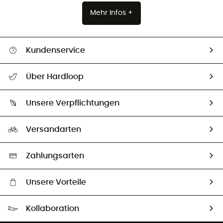
Mehr Infos +
Kundenservice
Alle Hilfethemen
Über Hardloop
Sendungsverfolgung
Über uns
Größentabelle
Unsere Verpflichtungen
HardGuides
Rücksendung & Rückerstattung
Unser Fußabdruck
Unsere Botschafter
Versandarten
Second hand
Auswahl an nachhaltigen Produkten
Zahlungsarten
Unsere Vorteile
Kostenloser Versand ab 100 €
Kollaboration
Kostenfreier Rückversand - 100 Tage Rückgaberecht