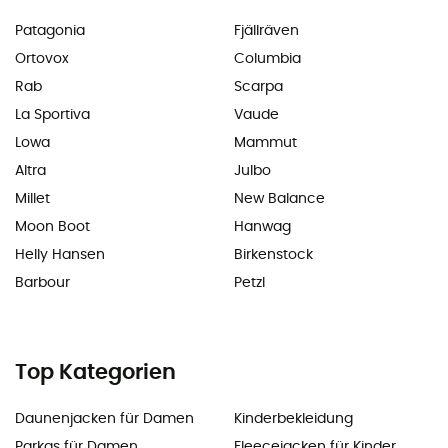
Patagonia
Fjällräven
Ortovox
Columbia
Rab
Scarpa
La Sportiva
Vaude
Lowa
Mammut
Altra
Julbo
Millet
New Balance
Moon Boot
Hanwag
Helly Hansen
Birkenstock
Barbour
Petzl
Top Kategorien
Daunenjacken für Damen
Kinderbekleidung
Parkas für Damen
Fleecejacken für Kinder