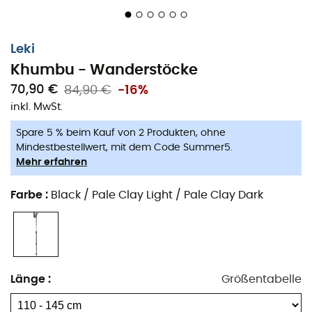
einfache, schnelle und sichere Höhenverstellung
garantiert.
Die
ultraleichten Handschlaufen
leiten die
Leki
Feuchtigkeit schnell ab und sorgen für optimalen
Khumbu - Wanderstöcke
Komfort bei langen, aktiven Wanderungen oder bei
70,90 €
84,90 €
-16%
heißem Wetter.
inkl. MwSt.
Die
Flex Tip-Spitzen
verleihen diesen Trekkingstöcken
Spare 5 % beim Kauf von 2 Produkten, ohne
eine hochwertige Verarbeitung. Sie ermöglichen es
Mindestbestellwert, mit dem Code Summer5.
Ihnen, auf
allen Arten von Gelände
zu wandern,
Mehr erfahren
einschließlich der technisch anspruchsvollsten.
Farbe
:
Black / Pale Clay Light / Pale Clay Dark
Robust und komfortabel, begleiten Sie die
Leki Khumbu
Wanderstöcke
auf all Ihren Treks.
Eigenschaften
:
Im 2er-Set verkauft
Länge
:
Größentabelle
Material des Rohrs: Aluminium (HTS 6.5)