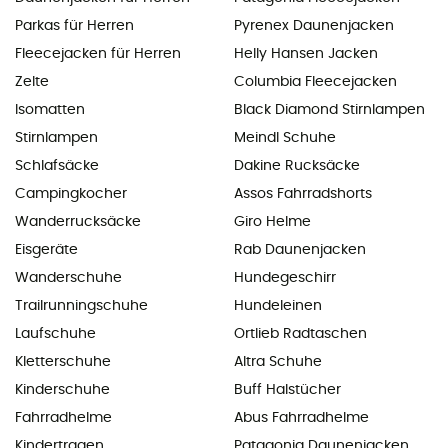
Parkas für Herren
Pyrenex Daunenjacken
Fleecejacken für Herren
Helly Hansen Jacken
Zelte
Columbia Fleecejacken
Isomatten
Black Diamond Stirnlampen
Stirnlampen
Meindl Schuhe
Schlafsäcke
Dakine Rucksäcke
Campingkocher
Assos Fahrradshorts
Wanderrucksäcke
Giro Helme
Eisgeräte
Rab Daunenjacken
Wanderschuhe
Hundegeschirr
Trailrunningschuhe
Hundeleinen
Laufschuhe
Ortlieb Radtaschen
Kletterschuhe
Altra Schuhe
Kinderschuhe
Buff Halstücher
Fahrradhelme
Abus Fahrradhelme
Kindertragen
Patagonia Daunenjacken