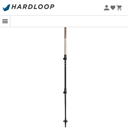
-5% Extra - Code Summer5
Ausgestattet mit den ultra-komfortablen und leichten
Aergon-Griffen aus Kork bieten die
Khumbu
eine
angenehme Handhabung ohne scharfe Kanten. Der
Kork sorgt für eine gute Feuchtigkeitsaufnahme der
Hände und passt sich perfekt deren Form an.
Die
Leki
Khumbu
sind
teleskopierbare Wanderstöcke
mit
3 Segmenten
, die zusammengeklappt nur
70 cm
messen und bis zu
145 cm
erreichen können.
Sie sind mit dem leistungsstarken
Speed Lock
-
Verriegelungssystem von
Leki
ausgestattet, das eine