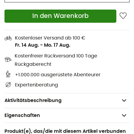
Oberer Teil: Aluminium (HTS 6.5)
Unterer Teil: Aluminium (HTS 6.5)
In den Warenkorb
Aergon-Handschlaufen
Speed Lock-Verstellsystem
Flex Tip-Spitzen
Kostenloser Versand ab 100 €
Fr. 14 Aug.
-
Mo. 17 Aug.
Internationale lebenslange Garantie bei Material-
oder Produktfehlern
Kostenfreier Rückversand 100 Tage
Kundendienst für 10 Jahre garantiert
Rückgaberecht
Entwickelt und hergestellt in Europa
+1.000.000 ausgerüstete Abenteurer
Rohrdurchmesser: 18 - 16 - 14
Expertenberatung
Minimale-maximale Länge: 70 cm - 145 cm
Gewicht: 300 g pro Stock.
Aktivitätsbeschreibung
Eigenschaften
Geeignet für
Produkt(e), das/die mit diesem Artikel verbunden