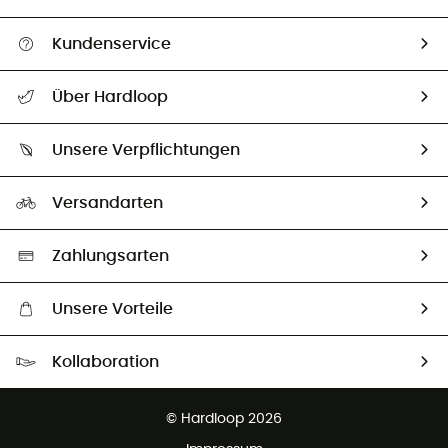
Kundenservice
Alle Hilfethemen
Über Hardloop
Sendungsverfolgung
Über uns
Größentabelle
Unsere Verpflichtungen
HardGuides
Rücksendung & Rückerstattung
Unser Fußabdruck
Unsere Botschafter
Versandarten
Second hand
Auswahl an nachhaltigen Produkten
Zahlungsarten
Unsere Vorteile
Kostenloser Versand ab 100 €
Kollaboration
Kostenfreier Rückversand - 100 Tage Rückgaberecht
Kundenservice ist kostenlos
© Hardloop 2026