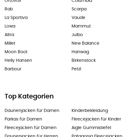
Ortovox
Columbia
Rab
Scarpa
La Sportiva
Vaude
Lowa
Mammut
Altra
Julbo
Millet
New Balance
Moon Boot
Hanwag
Helly Hansen
Birkenstock
Barbour
Petzl
Top Kategorien
Daunenjacken für Damen
Kinderbekleidung
Parkas für Damen
Fleecejacken für Kinder
Fleecejacken für Damen
Aigle Gummistiefel
Daunenjacken für Herren
Patagonia Fleecejacken