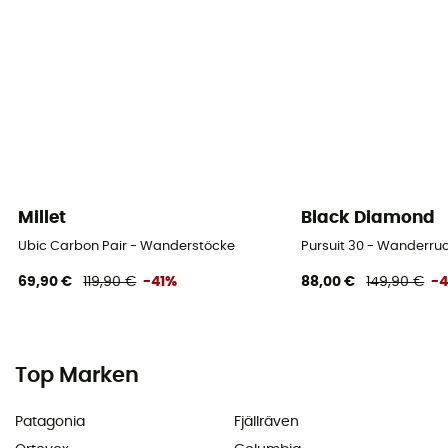
Millet
Black Diamond
Ubic Carbon Pair - Wanderstöcke
Pursuit 30 - Wanderr
69,90 €
119,90 €
-41%
88,00 €
149,90 €
-
Top Marken
Patagonia
Fjällräven