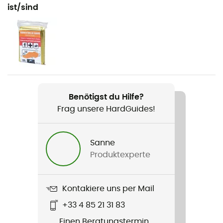
Wandern / Trekking
ist/sind
Geschlecht
Herren / Damen
Gewicht
270 g
Benötigst du Hilfe?
Produkt
Frag unsere HardGuides!
Khumbu
Teller
Sanne
Ja
Produktexperte
Anzahl - Bauart
3 Teile
Kontakiere uns per Mail
+33 4 85 21 31 83
Packlänge
Einen Beratungstermin
70 cm