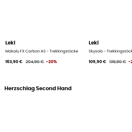
Leki
Leki
Makalu FX Carbon AS - Trekkingstöcke
Skysolo - Trekkingstöc
163,90 €
204,90 €
-20%
109,90 €
139,90 €
-
Herzschlag Second Hand