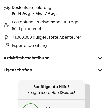
Hause.
Kostenlose Lieferung
selbsttragende Zeltkonstruktion
Fr. 14 Aug.
-
Mo. 17 Aug.
Kostenfreier Rückversand 100 Tage
sehr schneller und einfacher Aufbau
Rückgaberecht
flache Kanäle
+1.000.000 ausgerüstete Abenteurer
Innenzelt eingehängt für regensicheren Aufbau
Expertenberatung
zusätzliche Heckklappe zur Verbesserung der
Belüftung und für zusätzlichen Zugang
Aktivitätsbeschreibung
Eigenschaften
Geeignet für
Wandern / Trekking / Camping / Biwak
Benötigst du Hilfe?
Frag unsere HardGuides!
Geschlecht
Herren / Damen