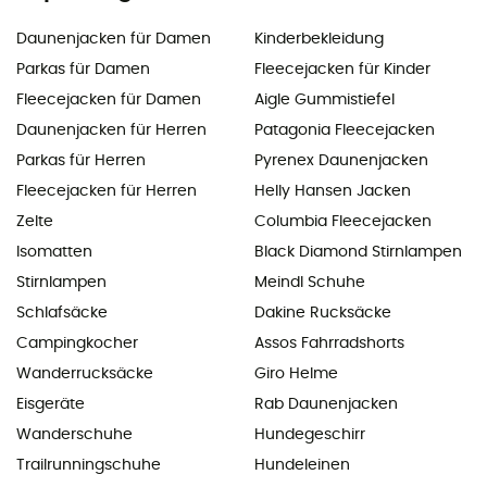
Daunenjacken für Damen
Kinderbekleidung
Parkas für Damen
Fleecejacken für Kinder
Fleecejacken für Damen
Aigle Gummistiefel
Daunenjacken für Herren
Patagonia Fleecejacken
Parkas für Herren
Pyrenex Daunenjacken
Fleecejacken für Herren
Helly Hansen Jacken
Zelte
Columbia Fleecejacken
Isomatten
Black Diamond Stirnlampen
Stirnlampen
Meindl Schuhe
Schlafsäcke
Dakine Rucksäcke
Campingkocher
Assos Fahrradshorts
Wanderrucksäcke
Giro Helme
Eisgeräte
Rab Daunenjacken
Wanderschuhe
Hundegeschirr
Trailrunningschuhe
Hundeleinen