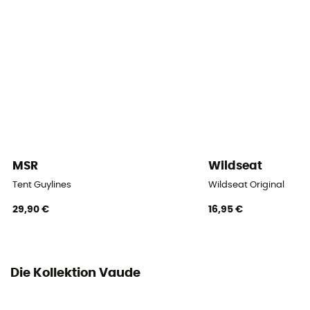
Maß
200 x 240 x 230 cm
Packmaß
60 x 25 cm
Zelt - Typ
Kuppelzelt
MSR
Wildseat
Eingänge
Tent Guylines
Wildseat Original
1
29,90 €
16,95 €
Bodenfläche
10,2 m²
Bodenfläche
Die Kollektion Vaude
5,3 m³