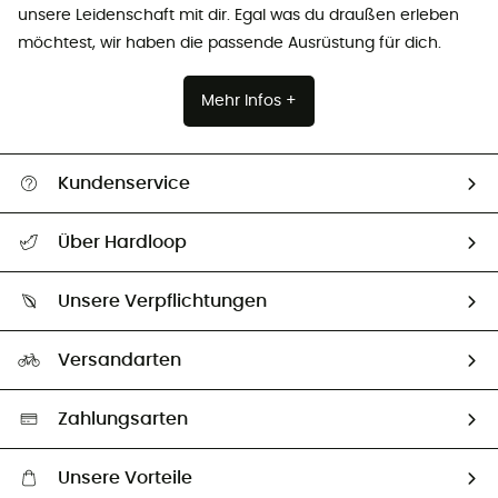
unsere Leidenschaft mit dir. Egal was du draußen erleben
möchtest, wir haben die passende Ausrüstung für dich.
Mehr Infos +
Kundenservice
Alle Hilfethemen
Über Hardloop
Sendungsverfolgung
Über uns
Größentabelle
Unsere Verpflichtungen
HardGuides
Rücksendung & Rückerstattung
Unser Fußabdruck
Unsere Botschafter
Versandarten
Second hand
Auswahl an nachhaltigen Produkten
Zahlungsarten
Unsere Vorteile