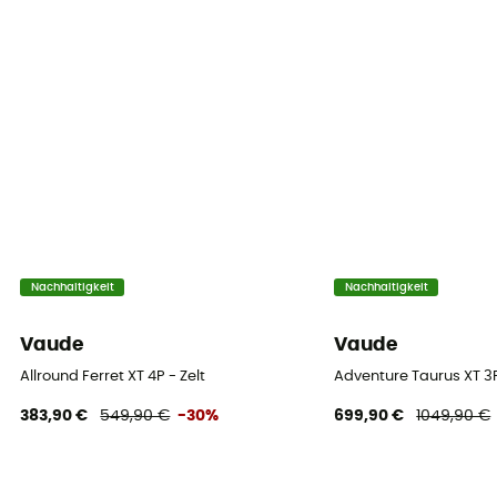
Anzahl Apsiden
1
Außenzelt
Doppel
Anzahl der Bögen
6
Wassersäule Außenzelt (mm)
Nachhaltigkeit
Nachhaltigkeit
3 000 mm
Vaude
Vaude
Wassersäule Zeltboden (mm)
10 000 mm
Allround Ferret XT 4P - Zelt
Adventure Taurus XT 3P
383,90 €
549,90 €
-30%
699,90 €
1049,90 €
Außenzelt
100% Polyamide