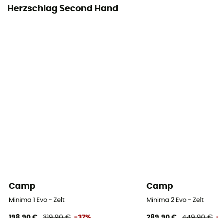
Innenzelt
Herzschlag Second Hand
100% Polyamide
Zeltboden
100% Polyuréthane
Zeltunterlage
Nicht enthalten
Camp
Camp
Minima 1 Evo - Zelt
Minima 2 Evo - Zelt
198,90 €
319,90 €
-37%
289,90 €
449,90 €