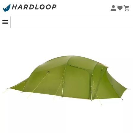
Nachhaltigkeit
Stellen Sie sich einen sternenklaren Sommerabend vor,
nach einem langen Tag voller Wanderungen oder
Radtouren, ein Unterschlupf, wo Komfort auf Abenteuer
trifft. Das Zelt
Adventure Taurus XT 4P
von
Vaude
ist Ihr
Begleiter das ganze Jahr über, egal ob es regnet oder
stürmt. Dank seiner
Tunnelstruktur
bietet es einen
geräumigen und geselligen Schlafbereich für vier
Abenteurer. Mit seinem
großen Vorraum
wird jede Ecke
zur Möglichkeit: Küche, Stauraum oder einfach ein Ort
zum Zusammenkommen, geschützt vor den Unbilden
des Wetters.