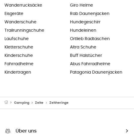
Wanderrucksäcke
Giro Helme
Eisgeräte
Rab Daunenjacken
Wanderschuhe
Hundegeschirr
Trailrunningschuhe
Hundeleinen
Laufschuhe
Ortlieb Radtaschen
Kletterschuhe
Altra Schuhe
Kinderschuhe
Buff Halstücher
Fahrradhelme
Abus Fahrradhelme
Kindertragen
Patagonia Daunenjacken
Camping
Zelte
Zeltheringe
Über uns