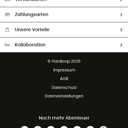
Second hand
Auswahl an nachhaltigen Produkten
Zahlungsarten
Unsere Vorteile
Kostenloser Versand ab 100 €
Kollaboration
Kostenfreier Rückversand - 100 Tage Rückgaberecht
Kundenservice ist kostenlos
© Hardloop 2026
Impressum
AGB
Datenschutz
Dateneinstellungen
Noch mehr Abenteuer