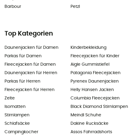
Barbour
Petzl
Top Kategorien
Daunenjacken für Damen
Kinderbekleidung
Parkas für Damen
Fleecejacken für Kinder
Fleecejacken für Damen
Aigle Gummistiefel
Daunenjacken für Herren
Patagonia Fleecejacken
Parkas für Herren
Pyrenex Daunenjacken
Fleecejacken für Herren
Helly Hansen Jacken
Zelte
Columbia Fleecejacken
Isomatten
Black Diamond Stirnlampen
Stirnlampen
Meindl Schuhe
Schlafsäcke
Dakine Rucksäcke
Campingkocher
Assos Fahrradshorts