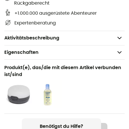
Rückgaberecht
Zeltheringe aus Aluminium AL 6063
+1.000.000 ausgerüstete Abenteurer
Querschnitt in Sternform
Expertenberatung
Zeltheringe mit Kerben und Kordel
Gewicht: 23 g
Aktivitätsbeschreibung
Eigenschaften
Geeignet für
Produkt(e), das/die mit diesem Artikel verbunden
Camping
ist/sind
Gewicht
23 g
Produkt
Six Peg 18 cm (VPE6) - Pack de 6
Benötigst du Hilfe?
Material