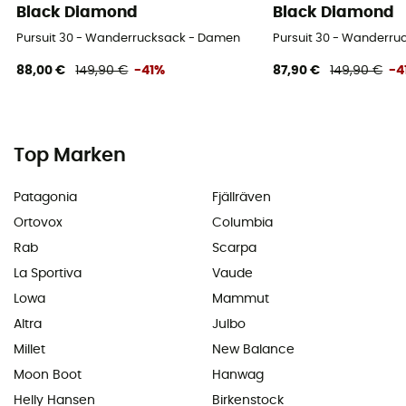
Black Diamond
Black Diamond
Pursuit 30 - Wanderrucksack - Damen
Pursuit 30 - Wanderr
88,00 €
149,90 €
-41%
87,90 €
149,90 €
-4
Top Marken
Patagonia
Fjällräven
Ortovox
Columbia
Rab
Scarpa
La Sportiva
Vaude
Lowa
Mammut
Altra
Julbo
Millet
New Balance
Moon Boot
Hanwag
Helly Hansen
Birkenstock