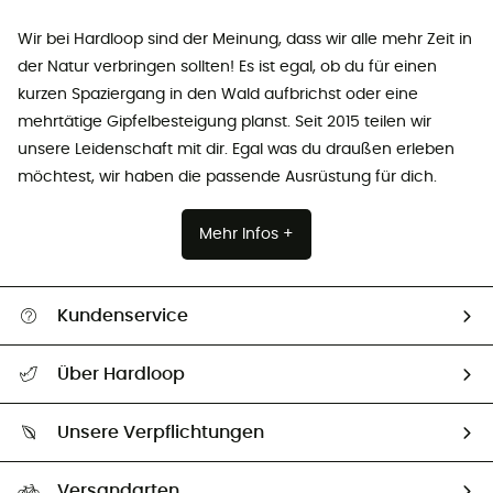
Wir bei Hardloop sind der Meinung, dass wir alle mehr Zeit in
der Natur verbringen sollten! Es ist egal, ob du für einen
kurzen Spaziergang in den Wald aufbrichst oder eine
mehrtätige Gipfelbesteigung planst. Seit 2015 teilen wir
unsere Leidenschaft mit dir. Egal was du draußen erleben
möchtest, wir haben die passende Ausrüstung für dich.
Mehr Infos +
Kundenservice
Alle Hilfethemen
Über Hardloop
Sendungsverfolgung
Über uns
Größentabelle
Unsere Verpflichtungen
HardGuides
Rücksendung & Rückerstattung
Unser Fußabdruck
Unsere Botschafter
Versandarten