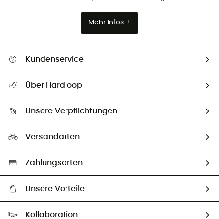
Mehr Infos +
Kundenservice
Alle Hilfethemen
Über Hardloop
Sendungsverfolgung
Über uns
Größentabelle
Unsere Verpflichtungen
HardGuides
Rücksendung & Rückerstattung
Unser Fußabdruck
Unsere Botschafter
Versandarten
Second hand
Auswahl an nachhaltigen Produkten
Zahlungsarten
Unsere Vorteile
Kostenloser Versand ab 100 €
Kollaboration