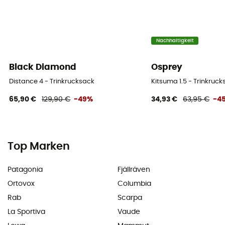
Nachhaltigkeit
Black Diamond
Osprey
Distance 4 - Trinkrucksack
Kitsuma 1.5 - Trinkruc
65,90 €
129,90 €
-49%
34,93 €
63,95 €
-4
Top Marken
Patagonia
Fjällräven
Ortovox
Columbia
Rab
Scarpa
La Sportiva
Vaude