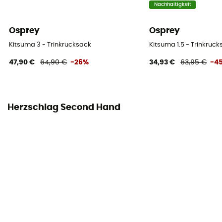
Nachhaltigkeit
Osprey
Osprey
Kitsuma 3 - Trinkrucksack
Kitsuma 1.5 - Trinkruc
47,90 €
64,90 €
-26%
34,93 €
63,95 €
-4
Herzschlag Second Hand