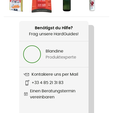
Gewicht
410 g
Benötigst du Hilfe?
Produkt
Frag unsere HardGuides!
Talon 6
Trinksystem : Kompatibel
Blandine
Ja
Produktexperte
Breite
30 cm
Kontakiere uns per Mail
+33 4 85 21 31 83
Länge
Einen Beratungstermin
vereinbaren
Volumen
6 L