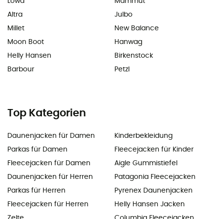
Lowa
Mammut
Altra
Julbo
Millet
New Balance
Moon Boot
Hanwag
Helly Hansen
Birkenstock
Barbour
Petzl
Top Kategorien
Daunenjacken für Damen
Kinderbekleidung
Parkas für Damen
Fleecejacken für Kinder
Fleecejacken für Damen
Aigle Gummistiefel
Daunenjacken für Herren
Patagonia Fleecejacken
Parkas für Herren
Pyrenex Daunenjacken
Fleecejacken für Herren
Helly Hansen Jacken
Zelte
Columbia Fleecejacken