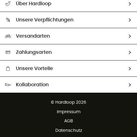
Über Hardloop
Sendungsverfolgung
Über uns
Größentabelle
Unsere Verpflichtungen
HardGuides
Rücksendung & Rückerstattung
Unser Fußabdruck
Unsere Botschafter
Versandarten
Second hand
Auswahl an nachhaltigen Produkten
Zahlungsarten
Unsere Vorteile
Kostenloser Versand ab 100 €
Kollaboration
Kostenfreier Rückversand - 100 Tage Rückgaberecht
Kundenservice ist kostenlos
© Hardloop 2026
Impressum
AGB
Datenschutz