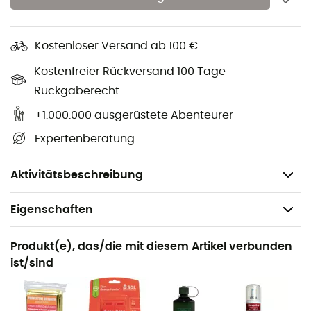
Wasserflaschen finden im
Talon 6
von
Osprey
Platz,
damit dir nie das Wasser ausgeht (Flaschen nicht
inbegriffen).
Die StraightJacket™-Flügel, die die Tasche
Kostenloser Versand ab 100 €
umhüllen, ermöglichen eine effektive Kompression des
Kostenfreier Rückversand 100 Tage
Gepäcks und halten es fest an seinem Platz, wenn die
Bewegungen dynamischer werden.
Das neue, geniale
Rückgaberecht
AirScape™-Rückenteil aus gerilltem Schaumstoff erhöht
+1.000.000 ausgerüstete Abenteurer
die Luftzirkulation und den Nutzungskomfort. Der
Talon 6
Expertenberatung
von
Osprey
ist eine praktische und bequeme
Hüfttasche, die dich auf all deinen Abenteuern begleiten
wird.
Aktivitätsbeschreibung
Eigenschaften
Geeignet für
Produkt(e), das/die mit diesem Artikel verbunden
Wandern / Trekking
ist/sind
Geschlecht
Herren