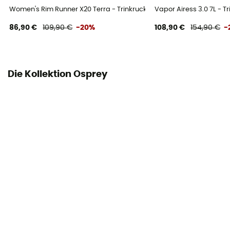
Women's Rim Runner X20 Terra - Trinkrucksack
Vapor Airess 3.0 7L - T
86,90 €
109,90 €
-20%
108,90 €
154,90 €
-
Die Kollektion Osprey