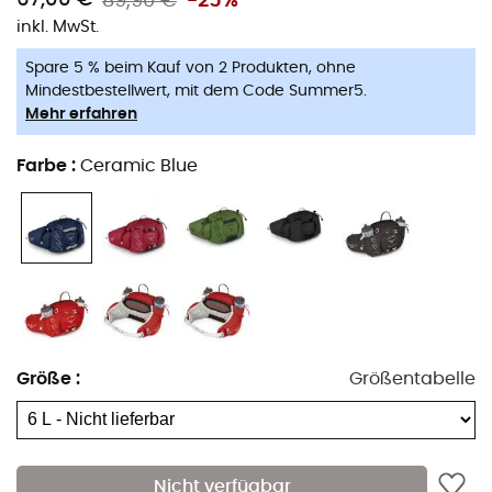
89,90 €
-25%
inkl. MwSt.
Spare 5 % beim Kauf von 2 Produkten, ohne
Mindestbestellwert, mit dem Code Summer5.
Mehr erfahren
Farbe
:
Ceramic Blue
Ob du eine Wanderung im Aostatal machen oder auf
dem Jakobsweg spazieren möchtest, der
Talon 6
von
Osprey
ist die perfekte
Hüfttasche
für dich. Im
Größe
:
Größentabelle
schlichten und modernen Stil entworfen, ist der
Talon 6
von
Osprey
ideal für deine
Wanderungen
. Die
Hüfttasche
von
Osprey
ermöglicht es dir, das Nötigste
für all deine Ausflüge mitzunehmen. Zwei 600 ml
Nicht verfügbar