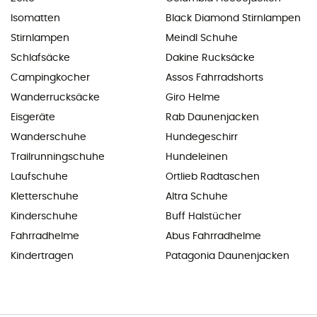
Isomatten
Black Diamond Stirnlampen
Stirnlampen
Meindl Schuhe
Schlafsäcke
Dakine Rucksäcke
Campingkocher
Assos Fahrradshorts
Wanderrucksäcke
Giro Helme
Eisgeräte
Rab Daunenjacken
Wanderschuhe
Hundegeschirr
Trailrunningschuhe
Hundeleinen
Laufschuhe
Ortlieb Radtaschen
Kletterschuhe
Altra Schuhe
Kinderschuhe
Buff Halstücher
Fahrradhelme
Abus Fahrradhelme
Kindertragen
Patagonia Daunenjacken