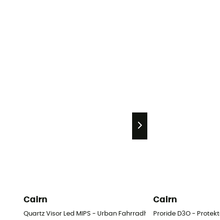
Cairn
Cairn
Quartz Visor Led MIPS - Urban Fahrradhelm - Herren
Proride D3O - Protekt