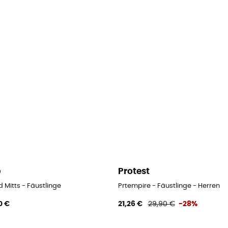
b
Protest
d Mitts - Fäustlinge
Prtempire - Fäustlinge - Herren
0 €
21,26 €
29,90 €
-28%