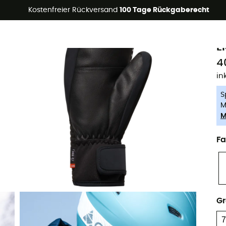
Kostenfreier Rückversand
100 Tage Rückgaberecht
-5% Extra - Code Summer5
C
E
4
in
S
M
M
Fa
G