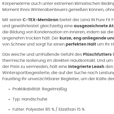
Körperwärme auch unter extremen klimatischen Beding
Moment Ihres Winterabenteuers genießen können, ohne 
Mit seiner
C-TEX-Membran
bietet der Lena IN Pure Fit 
und gewährleistet gleichzeitig eine
ausgezeichnete At
die Bildung von Kondensation im Inneren, indem sie die L
angenehm trocken hält. Der
kurze, eng anliegende un
von Schnee und sorgt für einen
perfekten Halt
um Ihr H
Das weiche und umhüllende Gefühl des
Plüschfutters
b
thermische Isolierung im direkten Hautkontakt. Und um 
der Piste zu vermeiden, hält eine
integrierte Leash
den F
Wintersportbegeisterte, die auf der Suche nach Leistung 
Faustling Ihr unverzichtbarer Begleiter, um der Kälte d
Praktikabilität: Regelmäßig
Typ: Handschuhe
Futter: Polyester 85 % / Elasthan 15 %