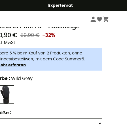
Expertenrat
Herren
Outdoor Bekleidung - Herren
Handschuhe & Fäustlinge
Fäustli
airn
lena IN Pure Fit - Fäustlinge
0,90 €
59,90 €
-32%
kl. MwSt.
pare 5 % beim Kauf von 2 Produkten, ohne
indestbestellwert, mit dem Code Summer5.
ehr erfahren
rbe
:
Wild Grey
röße
: