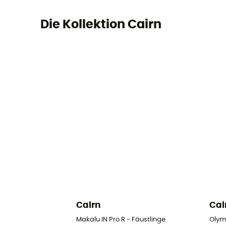
Die Kollektion Cairn
Cairn
Cai
Makalu IN Pro R - Fäustlinge
Olymp