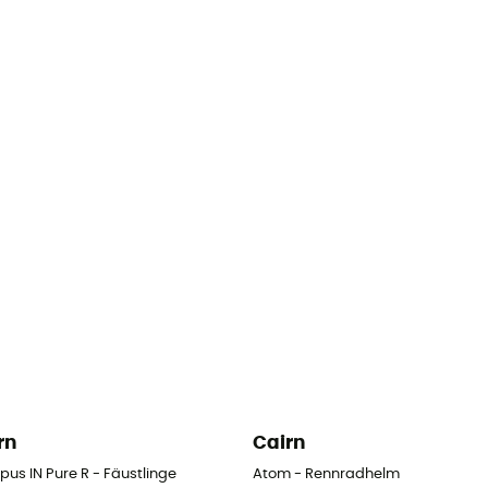
rn
Cairn
us IN Pure R - Fäustlinge
Atom - Rennradhelm