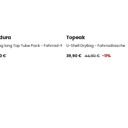
dura
Topeak
ng long Top Tube Pack - Fahrrad-Rahmentasche
U-Shell DryBag - Fahrradtasche
0 €
39,90 €
44,90 €
-11%