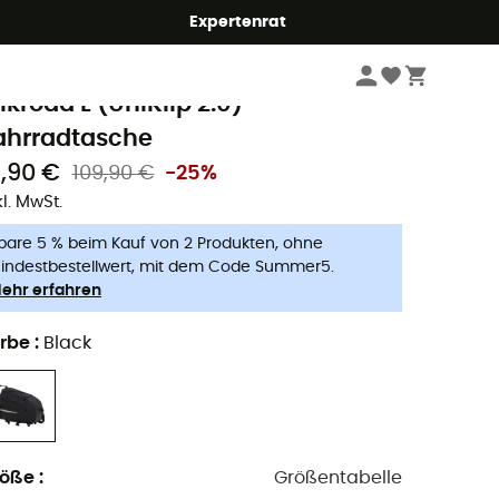
Expertenrat
Radsport
Fahrradtaschen
aude
ilkroad L (UniKlip 2.0) -
ahrradtasche
1,90 €
109,90 €
-25%
kl. MwSt.
pare 5 % beim Kauf von 2 Produkten, ohne
indestbestellwert, mit dem Code Summer5.
ehr erfahren
rbe
:
Black
röße
:
Größentabelle