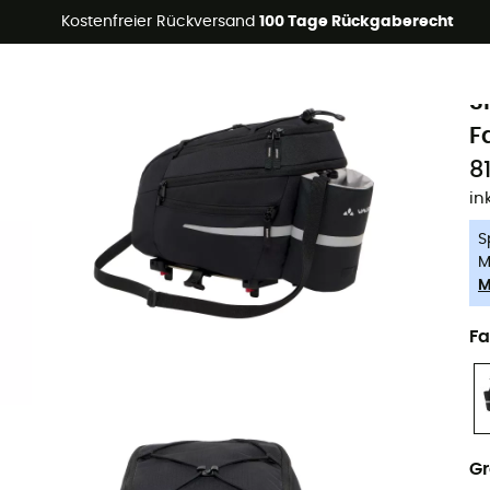
Kostenfreier Rückversand
100 Tage Rückgaberecht
-5% Extra - Code Summer5
V
Nachhaltigkeit
S
F
8
in
S
M
M
Fa
G