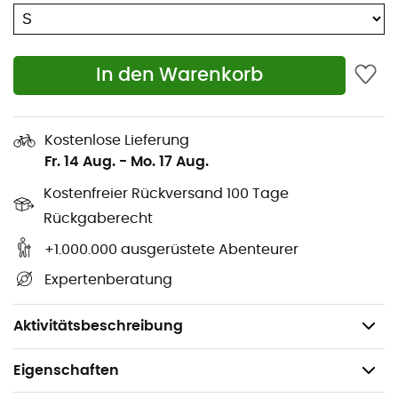
Toilettenpausen oder das Öffnen bei sehr heißem
Wetter
In den Warenkorb
Beine aus elastischem Forza2-Stoff mit optimierter
Aerodynamik für maximalen Komfort und
hervorragende aerodynamische Eigenschaften
Kostenlose Lieferung
Silikon-Gripper, um den Beinabschluss in Position zu
Fr. 14 Aug.
-
Mo. 17 Aug.
halten
Kostenfreier Rückversand 100 Tage
KISS Tri-Sitzpolster, das hervorragenden Komfort
Rückgaberecht
beim Radfahren bietet und beim Laufen kaum
+1.000.000 ausgerüstete Abenteurer
spürbar ist
Expertenberatung
Temperatur: 15°C - 40°C
Gewicht: 233 g
Aktivitätsbeschreibung
Eigenschaften