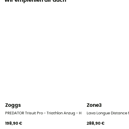
Wir empfehlen dir auch
Technische Eigenschaften
Atmungsaktiv
Zoggs
Zone3
PREDATOR Trisuit Pro - Triathlon Anzug - Herren
Lava Longue Distance 
198,90 €
288,90 €