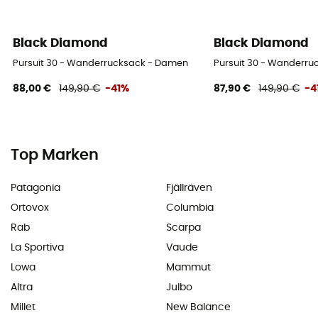
Black Diamond
Black Diamond
Pursuit 30 - Wanderrucksack - Damen
Pursuit 30 - Wanderr
88,00 €
149,90 €
-41%
87,90 €
149,90 €
-4
Top Marken
Patagonia
Fjällräven
Ortovox
Columbia
Rab
Scarpa
La Sportiva
Vaude
Lowa
Mammut
Altra
Julbo
Millet
New Balance