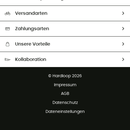
HardGuides
Rücksendung & Rückerstattung
Unser Fußabdruck
Unsere Botschafter
Versandarten
Second hand
Auswahl an nachhaltigen Produkten
Zahlungsarten
Unsere Vorteile
Kostenloser Versand ab 100 €
Kollaboration
Kostenfreier Rückversand - 100 Tage Rückgaberecht
Kundenservice ist kostenlos
© Hardloop 2026
Impressum
AGB
Datenschutz
Dateneinstellungen