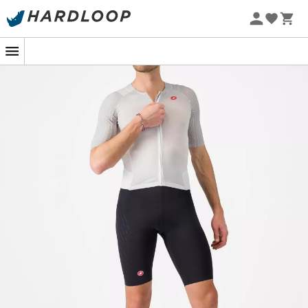
atmungsaktiven Stoffe dieses Anzugs Ihre besten
-5% Extra - Code Summer5
Verbündeten sein. Und vergessen Sie nicht die
integrierte Eistasche im Nacken, ein genialer Trick, der
Sie kühl hält, wenn Sie es am meisten brauchen. Die
Sanremo
-Funktion, die es ermöglicht, den Anzug vorne
komplett zu öffnen, bietet Ihnen optimale Belüftung und
schnelle Pausen in kritischen Momenten.
Schließlich können Sie mit den beiden großzügigen
Rückentaschen genug Snacks mitnehmen, um einem
Energieeinbruch vorzubeugen. Ziehen Sie den
Free
Sanremo 3
an und spüren Sie den Unterschied, denn im
Sport wie im Leben zählt jedes Detail. Bereit, auf der
Erfolgswelle zu reiten?
Eine echte Weiterentwicklung unseres
meistverkauften Anzugs
Stoffplatzierung und Nahtführung basieren auf
CFD-Simulationen