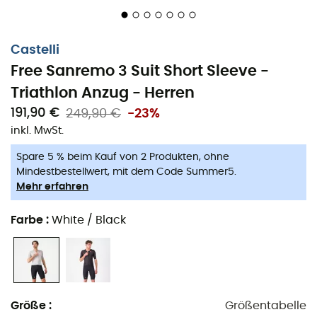
Speziell gerippter Stoff an Ärmeln und Schultern zur
Reduzierung des Luftwiderstands bei
Castelli
Wettkampfgeschwindigkeiten, mit einer
Free Sanremo 3 Suit Short Sleeve -
signifikanten Reduzierung des CdA
Triathlon Anzug - Herren
Innere Eistasche im Nacken, um Ihre
191,90 €
249,90 €
-23%
Körpertemperatur bei heißesten Bedingungen
inkl. MwSt.
niedrig zu halten
Spare 5 % beim Kauf von 2 Produkten, ohne
Thermoversiegelte Ärmelabschlüsse für Komfort
Mindestbestellwert, mit dem Code Summer5.
Mehr erfahren
Leichter Körperstoff für optimalen Kühlungs-,
Atmungs- und Tragekomfort
Farbe
:
White / Black
Die 2 Rückentaschen liegen flach an und halten
Ihre Snacks sicher
Die Sanremo-Frontöffnung von Castelli ermöglicht
einfaches Beugen zum Radfahren und Aufrichten
Größe
:
Größentabelle
zum Laufen und Schwimmen, erleichtert zudem