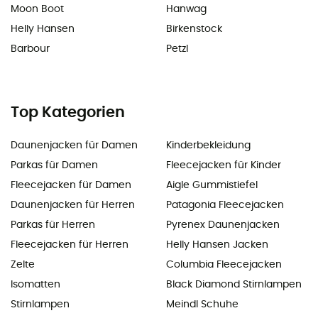
Moon Boot
Hanwag
Helly Hansen
Birkenstock
Barbour
Petzl
Top Kategorien
Daunenjacken für Damen
Kinderbekleidung
Parkas für Damen
Fleecejacken für Kinder
Fleecejacken für Damen
Aigle Gummistiefel
Daunenjacken für Herren
Patagonia Fleecejacken
Parkas für Herren
Pyrenex Daunenjacken
Fleecejacken für Herren
Helly Hansen Jacken
Zelte
Columbia Fleecejacken
Isomatten
Black Diamond Stirnlampen
Stirnlampen
Meindl Schuhe