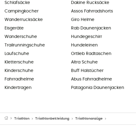
Schlafsäcke
Dakine Rucksäcke
Campingkocher
Assos Fahrradshorts
Wanderrucksäcke
Giro Helme
Eisgeräte
Rab Daunenjacken
Wanderschuhe
Hundegeschirr
Trailrunningschuhe
Hundeleinen
Laufschuhe
Ortlieb Radtaschen
Kletterschuhe
Altra Schuhe
Kinderschuhe
Buff Halstücher
Fahrradhelme
Abus Fahrradhelme
Kindertragen
Patagonia Daunenjacken
Triathlon
Triathlonbekleidung
Triathlonanzüge
Triathlonanzüge