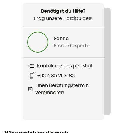
Geeignet für
Radsport
Benötigst du Hilfe?
Frag unsere HardGuides!
Geschlecht
Herren
Sanne
Produktexperte
Produkt
Free Sanremo 3 Suit Short Sleeve
Kontakiere uns per Mail
Taschen
+33 4 85 21 31 83
2 Taschen
Einen Beratungstermin
Jahreszeit
vereinbaren
Summer
Verschluss
Zip intégral