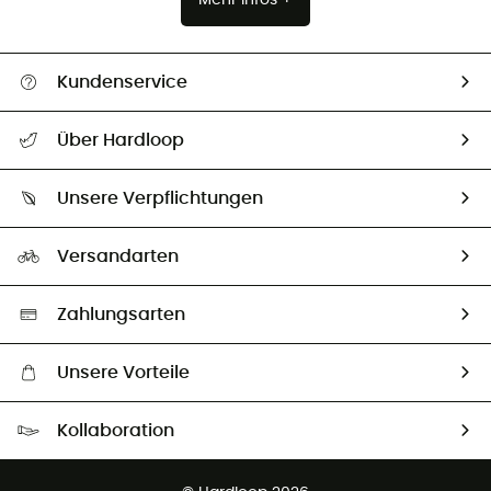
Kundenservice
Alle Hilfethemen
Über Hardloop
Sendungsverfolgung
Über uns
Größentabelle
Unsere Verpflichtungen
HardGuides
Rücksendung & Rückerstattung
Unser Fußabdruck
Unsere Botschafter
Versandarten
Second hand
Auswahl an nachhaltigen Produkten
Zahlungsarten
Unsere Vorteile
Kostenloser Versand ab 100 €
Kollaboration
Kostenfreier Rückversand - 100 Tage Rückgaberecht
Kundenservice ist kostenlos