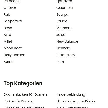
Patagonia
Fjällräven
Ortovox
Columbia
Rab
Scarpa
La Sportiva
Vaude
Lowa
Mammut
Altra
Julbo
Millet
New Balance
Moon Boot
Hanwag
Helly Hansen
Birkenstock
Barbour
Petzl
Top Kategorien
Daunenjacken für Damen
Kinderbekleidung
Parkas für Damen
Fleecejacken für Kinder