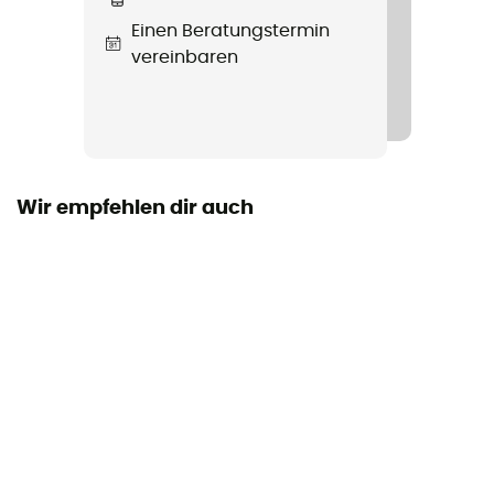
Material
Einen Beratungstermin
Carbon
vereinbaren
Griff
Bi-matière (liège / mousse)
Anzahl - Bauart
4 Teile
Wir empfehlen dir auch
Konstruktion des Stocks
einheitliche Länge
Paar
Ja