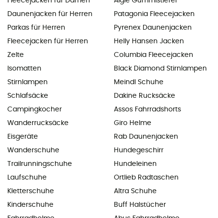
Fleecejacken für Damen
Aigle Gummistiefel
Daunenjacken für Herren
Patagonia Fleecejacken
Parkas für Herren
Pyrenex Daunenjacken
Fleecejacken für Herren
Helly Hansen Jacken
Zelte
Columbia Fleecejacken
Isomatten
Black Diamond Stirnlampen
Stirnlampen
Meindl Schuhe
Schlafsäcke
Dakine Rucksäcke
Campingkocher
Assos Fahrradshorts
Wanderrucksäcke
Giro Helme
Eisgeräte
Rab Daunenjacken
Wanderschuhe
Hundegeschirr
Trailrunningschuhe
Hundeleinen
Laufschuhe
Ortlieb Radtaschen
Kletterschuhe
Altra Schuhe
Kinderschuhe
Buff Halstücher