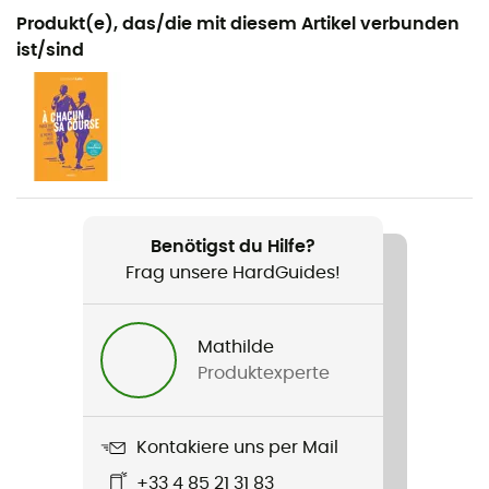
Geeignet für
Produkt(e), das/die mit diesem Artikel verbunden
Trailrunning
ist/sind
Geschlecht
Herren / Damen
Gewicht
200 g x 2 (115 cm)
Benötigst du Hilfe?
Produkt
Frag unsere HardGuides!
Trail Carbon 4 Magnetic Cork
Handschlaufe
Mathilde
Abnehmbar
Produktexperte
Technologien
Magnetic System ST / Folding System
Kontakiere uns per Mail
+33 4 85 21 31 83