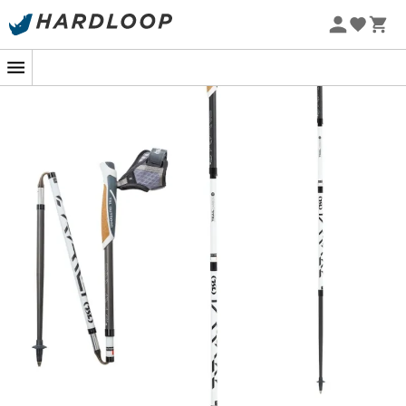
-5% Extra - Code Summer5
Beim Aufstieg auf einem steilen Pfad zählt jedes Gramm
und jede Bewegung muss präzise sein. Genau hier