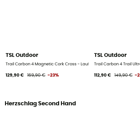
TSL Outdoor
TSL Outdoor
Trail Carbon 4 Magnetic Cork Cross - Laufstöcke
Trail Carbon 4 Trail Ult
129,90 €
169,90 €
-23%
112,90 €
149,90 €
-
Herzschlag Second Hand