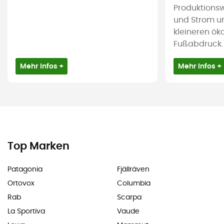
Produktions
und Strom u
kleineren ök
Fußabdruck.
Mehr Infos +
Mehr Infos +
Top Marken
Patagonia
Fjällräven
Ortovox
Columbia
Rab
Scarpa
La Sportiva
Vaude