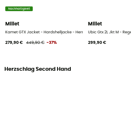
Nachhaltigkeit
Millet
Millet
Kamet GTX Jacket - Hardshelljacke - Herren
Ubic Gtx 2L Jkt M - Re
279,90 €
449,90 €
-37%
299,90 €
Herzschlag Second Hand