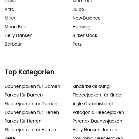
Lowa
Mammut
Altra
Julbo
Millet
New Balance
Moon Boot
Hanwag
Helly Hansen
Birkenstock
Barbour
Petzl
Top Kategorien
Daunenjacken für Damen
Kinderbekleidung
Parkas für Damen
Fleecejacken für Kinder
Fleecejacken für Damen
Aigle Gummistiefel
Daunenjacken für Herren
Patagonia Fleecejacken
Parkas für Herren
Pyrenex Daunenjacken
Fleecejacken für Herren
Helly Hansen Jacken
Zelte
Columbia Fleecejacken