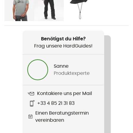
Herren
Gewicht
465 g
Benötigst du Hilfe?
Produkt
Frag unsere HardGuides!
Seneca GTX 2L Jacket
Konstruktion
Sanne
2-Lagen
Produktexperte
Membran
Gore-Tex®
Kontakiere uns per Mail
+33 4 85 21 31 83
Technologien
Einen Beratungstermin
Gore-Tex®
vereinbaren
Wasserdichtigkeit