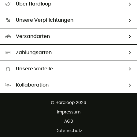
Über Hardloop
Sendungsverfolgung
Über uns
Größentabelle
Unsere Verpflichtungen
HardGuides
Rücksendung & Rückerstattung
Unser Fußabdruck
Unsere Botschafter
Versandarten
Second hand
Auswahl an nachhaltigen Produkten
Zahlungsarten
Unsere Vorteile
Kostenloser Versand ab 100 €
Kollaboration
Kostenfreier Rückversand - 100 Tage Rückgaberecht
Kundenservice ist kostenlos
© Hardloop 2026
Impressum
AGB
Datenschutz