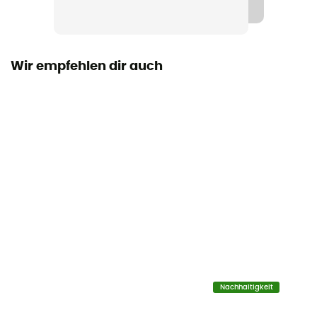
Ja
Winddicht
Ja
Wir empfehlen dir auch
Passform
Standard
Label
Recycelt / Origine Européenne Garantie / PFC-Free
Kapuze
Ja
Material
100% Recycled Polyester
Nachhaltigkeit
Belüftungsreißverschlüsse