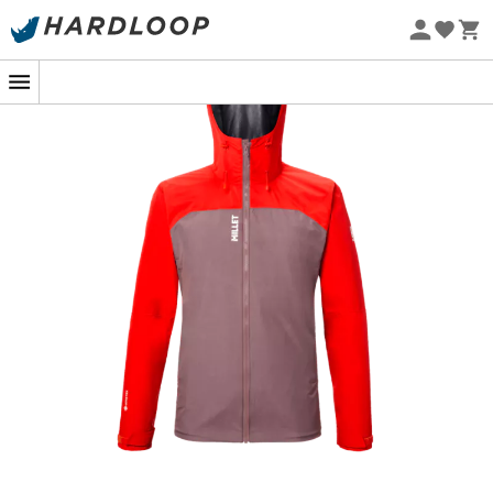
Nachhaltigkeit
Wenn der Himmel sich mitten in deiner Wanderung in
eine riesige Dusche verwandelt, wird die Regenjacke
Seneca GTX 2L Jacket
für
Herren
von
Millet
zu deinem
besten Verbündeten. Sie ist für Abenteurer gemacht, die
vor nichts zurückschrecken, und schützt dich effektiv vor
den Launen der Natur, ohne dabei auf Komfort zu
verzichten. Bist du bereit, mit einem Lächeln im Regen zu
stehen?
Ausgestattet mit der
Gore-Tex 2-Lagen-Membran
bietet dir diese Jacke einen
optimalen Schutz
vor
Wasser und sorgt gleichzeitig für außergewöhnliche
Atmungsaktivität. Schluss mit dem Sauna-Effekt bei
deinen sportlichen Aufstiegen! Ihre verschweißten
Nähte und die
verstellbare Kapuze
halten dich trocken,
selbst wenn die Elemente toben. Eine Leistung, die dich
bei all deinen Abenteuern begleitet!