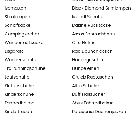
Isomatten
Black Diamond Stirnlampen
Stirnlampen
Meindl Schuhe
Schlafsäcke
Dakine Rucksäcke
Campingkocher
Assos Fahrradshorts
Wanderrucksäcke
Giro Helme
Eisgeräte
Rab Daunenjacken
Wanderschuhe
Hundegeschirr
Trailrunningschuhe
Hundeleinen
Laufschuhe
Ortlieb Radtaschen
Kletterschuhe
Altra Schuhe
Kinderschuhe
Buff Halstücher
Fahrradhelme
Abus Fahrradhelme
Kindertragen
Patagonia Daunenjacken