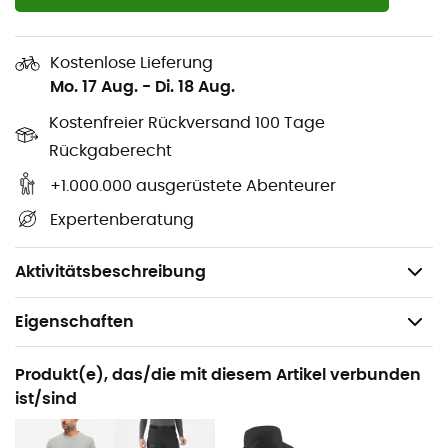
Verstellbarer Saum mit elastischem Kordelzug und
Stopper
Kostenlose Lieferung
Verstellbare Ärmelbündchen mit Klettverschluss
Mo. 17 Aug.
-
Di. 18 Aug.
Kostenfreier Rückversand 100 Tage
Unterlegter Schutz
Rückgaberecht
Anpassbare Kapuze mit elastischem Kordelzug,
+1.000.000 ausgerüstete Abenteurer
integrierter Schirm
Expertenberatung
Belüftungsreißverschlüsse unter den Armen
Gewicht: 465 g
Aktivitätsbeschreibung
Eigenschaften
Geeignet für
Produkt(e), das/die mit diesem Artikel verbunden
Wandern / Trekking
ist/sind
Geschlecht