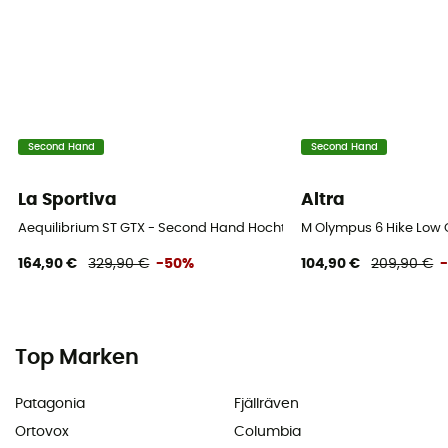
Second Hand
Second Hand
La Sportiva
Altra
Aequilibrium ST GTX - Second Hand Hochtourenschuhe - Herren - S
M Olympus 6 Hike Low 
164,90 €
329,90 €
-50%
104,90 €
209,90 €
Top Marken
Patagonia
Fjällräven
Ortovox
Columbia