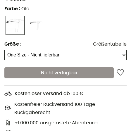
Farbe
:
Old
Ob du in den öffentlichen Verkehrsmitteln unterwegs
bist oder auf dem Eisfeld wanderst,
schütze die Spitze
deines Eispickels mit dem Cover Blade Zubehör von
Größe
:
Größentabelle
Grivel
, um deinen Rucksack vor Rissen oder deine
Aktivitätskollegen vor ungewollten Zwischenfällen bei
Versammlungen zu bewahren.
Nicht verfügbar
Diese Plastikspitzenabdeckung
bedeckt die scharfe
Spitze
deines Eispickels dank eines einfach zu
bedienenden Befestigungssystems.
Kostenloser Versand ab 100 €
Wenn du deinen Eispickel in den Bergen verwendest,
Kostenfreier Rückversand 100 Tage
kannst du den Cover Blade Schutz am Griff lassen oder
Rückgaberecht
ihn vollständig entfernen.
+1.000.000 ausgerüstete Abenteurer
Eigenschaften
: