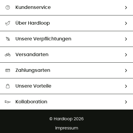
Kundenservice
Alle Hilfethemen
Über Hardloop
Sendungsverfolgung
Über uns
Größentabelle
Unsere Verpflichtungen
HardGuides
Rücksendung & Rückerstattung
Unser Fußabdruck
Unsere Botschafter
Versandarten
Second hand
Auswahl an nachhaltigen Produkten
Zahlungsarten
Unsere Vorteile
Kostenloser Versand ab 100 €
Kollaboration
Kostenfreier Rückversand - 100 Tage Rückgaberecht
Kundenservice ist kostenlos
© Hardloop 2026
Impressum