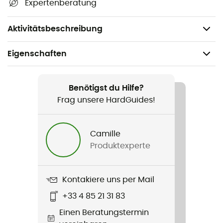
Expertenberatung
Material: Plastik,
Gewicht: 65 g.
Aktivitätsbeschreibung
Eigenschaften
Geeignet für
Eisklettern / Bergsteigen
Benötigst du Hilfe?
Frag unsere HardGuides!
Geschlecht
Herren / Damen
Camille
Produktexperte
Gewicht
65 g
Kontakiere uns per Mail
Produkt
+33 4 85 21 31 83
Protection piolet Cover Blade
Einen Beratungstermin