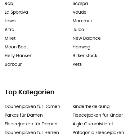
Rab
Scarpa
La Sportiva
Vaude
Lowa
Mammut
Altra
Julbo
Millet
New Balance
Moon Boot
Hanwag
Helly Hansen
Birkenstock
Barbour
Petzl
Top Kategorien
Daunenjacken für Damen
Kinderbekleidung
Parkas für Damen
Fleecejacken für Kinder
Fleecejacken für Damen
Aigle Gummistiefel
Daunenjacken für Herren
Patagonia Fleecejacken