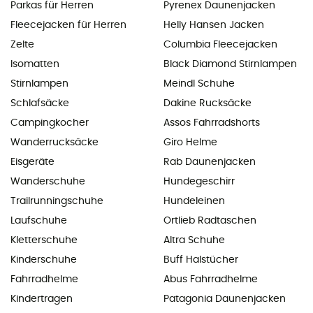
Parkas für Herren
Pyrenex Daunenjacken
Fleecejacken für Herren
Helly Hansen Jacken
Zelte
Columbia Fleecejacken
Isomatten
Black Diamond Stirnlampen
Stirnlampen
Meindl Schuhe
Schlafsäcke
Dakine Rucksäcke
Campingkocher
Assos Fahrradshorts
Wanderrucksäcke
Giro Helme
Eisgeräte
Rab Daunenjacken
Wanderschuhe
Hundegeschirr
Trailrunningschuhe
Hundeleinen
Laufschuhe
Ortlieb Radtaschen
Kletterschuhe
Altra Schuhe
Kinderschuhe
Buff Halstücher
Fahrradhelme
Abus Fahrradhelme
Kindertragen
Patagonia Daunenjacken